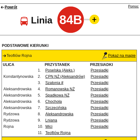
Pomoc
Powrót
84B
Linia
PODSTAWOWE KIERUNKI
Teofilów Rojna
Pokaż na mapie
ULICA
PRZYSTANEK
PRZESIADKI
1.
Poselska (Aleks.)
Przesiadki
Konstantynowska
2.
CPN NŻ (Aleksandrów)
Przesiadki
3.
Szatonia #
Przesiadki
Aleksandrowska
4.
Romanowska NŻ
Przesiadki
Aleksandrowska
5.
Spadkowa NŻ
Przesiadki
Aleksandrowska
6.
Chochoła
Przesiadki
Aleksandrowska
7.
Szczecińska
Przesiadki
Rydzowa
8.
Aleksandrowska
Przesiadki
Rydzowa
9.
Lniana
Przesiadki
Rojna
10.
Wici
Przesiadki
11.
Teofilów Rojna