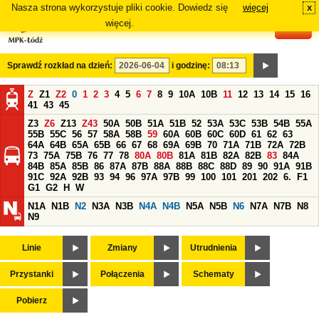
Nasza strona wykorzystuje pliki cookie. Dowiedz się
więcej
x
#
więcej.
Sprawdź rozkład na dzień:
i godzinę:
Z
Z1
Z2
0
1
2
3
4
5
6
7
8
9
10A
10B
11
12
13
14
15
16
41
43
45
Z3
Z6
Z13
Z43
50A
50B
51A
51B
52
53A
53C
53B
54B
55A
55B
55C
56
57
58A
58B
59
60A
60B
60C
60D
61
62
63
64A
64B
65A
65B
66
67
68
69A
69B
70
71A
71B
72A
72B
73
75A
75B
76
77
78
80A
80B
81A
81B
82A
82B
83
84A
84B
85A
85B
86
87A
87B
88A
88B
88C
88D
89
90
91A
91B
91C
92A
92B
93
94
96
97A
97B
99
100
101
201
202
6.
F1
G1
G2
H
W
N1A
N1B
N2
N3A
N3B
N4A
N4B
N5A
N5B
N6
N7A
N7B
N8
N9
Linie
Zmiany
Utrudnienia
Przystanki
Połączenia
Schematy
Pobierz