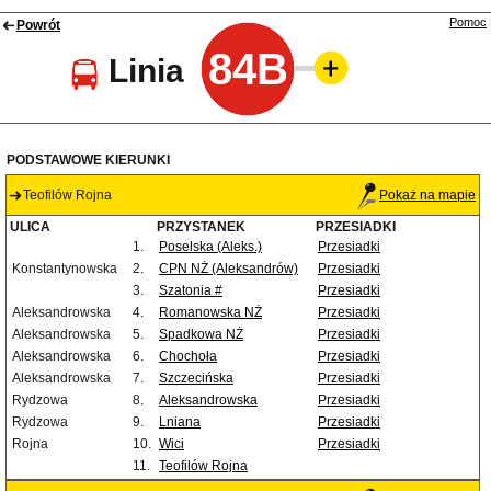
Pomoc
Powrót
84B
Linia
PODSTAWOWE KIERUNKI
Teofilów Rojna
Pokaż na mapie
ULICA
PRZYSTANEK
PRZESIADKI
1.
Poselska (Aleks.)
Przesiadki
Konstantynowska
2.
CPN NŻ (Aleksandrów)
Przesiadki
3.
Szatonia #
Przesiadki
Aleksandrowska
4.
Romanowska NŻ
Przesiadki
Aleksandrowska
5.
Spadkowa NŻ
Przesiadki
Aleksandrowska
6.
Chochoła
Przesiadki
Aleksandrowska
7.
Szczecińska
Przesiadki
Rydzowa
8.
Aleksandrowska
Przesiadki
Rydzowa
9.
Lniana
Przesiadki
Rojna
10.
Wici
Przesiadki
11.
Teofilów Rojna