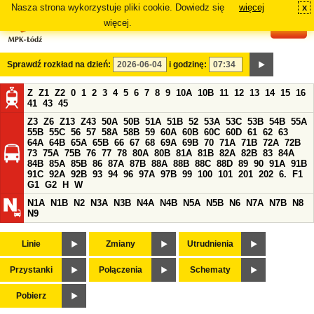
Nasza strona wykorzystuje pliki cookie. Dowiedz się
więcej
x
#
więcej.
Sprawdź rozkład na dzień:
i godzinę:
Z
Z1
Z2
0
1
2
3
4
5
6
7
8
9
10A
10B
11
12
13
14
15
16
41
43
45
Z3
Z6
Z13
Z43
50A
50B
51A
51B
52
53A
53C
53B
54B
55A
55B
55C
56
57
58A
58B
59
60A
60B
60C
60D
61
62
63
64A
64B
65A
65B
66
67
68
69A
69B
70
71A
71B
72A
72B
73
75A
75B
76
77
78
80A
80B
81A
81B
82A
82B
83
84A
84B
85A
85B
86
87A
87B
88A
88B
88C
88D
89
90
91A
91B
91C
92A
92B
93
94
96
97A
97B
99
100
101
201
202
6.
F1
G1
G2
H
W
N1A
N1B
N2
N3A
N3B
N4A
N4B
N5A
N5B
N6
N7A
N7B
N8
N9
Linie
Zmiany
Utrudnienia
Przystanki
Połączenia
Schematy
Pobierz