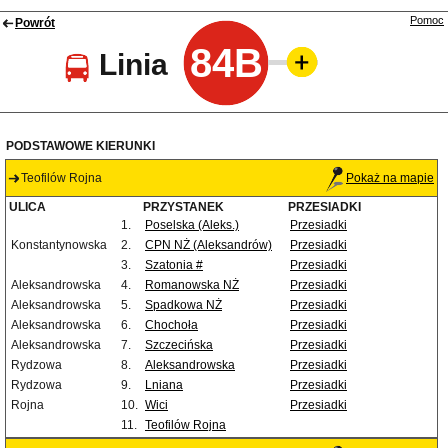
Pomoc
Powrót
84B
Linia
PODSTAWOWE KIERUNKI
Teofilów Rojna
Pokaż na mapie
ULICA
PRZYSTANEK
PRZESIADKI
1.
Poselska (Aleks.)
Przesiadki
Konstantynowska
2.
CPN NŻ (Aleksandrów)
Przesiadki
3.
Szatonia #
Przesiadki
Aleksandrowska
4.
Romanowska NŻ
Przesiadki
Aleksandrowska
5.
Spadkowa NŻ
Przesiadki
Aleksandrowska
6.
Chochoła
Przesiadki
Aleksandrowska
7.
Szczecińska
Przesiadki
Rydzowa
8.
Aleksandrowska
Przesiadki
Rydzowa
9.
Lniana
Przesiadki
Rojna
10.
Wici
Przesiadki
11.
Teofilów Rojna