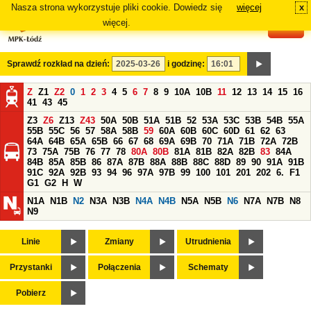
Nasza strona wykorzystuje pliki cookie. Dowiedz się
więcej
x
#
więcej.
Sprawdź rozkład na dzień:
i godzinę:
Z
Z1
Z2
0
1
2
3
4
5
6
7
8
9
10A
10B
11
12
13
14
15
16
41
43
45
Z3
Z6
Z13
Z43
50A
50B
51A
51B
52
53A
53C
53B
54B
55A
55B
55C
56
57
58A
58B
59
60A
60B
60C
60D
61
62
63
64A
64B
65A
65B
66
67
68
69A
69B
70
71A
71B
72A
72B
73
75A
75B
76
77
78
80A
80B
81A
81B
82A
82B
83
84A
84B
85A
85B
86
87A
87B
88A
88B
88C
88D
89
90
91A
91B
91C
92A
92B
93
94
96
97A
97B
99
100
101
201
202
6.
F1
G1
G2
H
W
N1A
N1B
N2
N3A
N3B
N4A
N4B
N5A
N5B
N6
N7A
N7B
N8
N9
Linie
Zmiany
Utrudnienia
Przystanki
Połączenia
Schematy
Pobierz