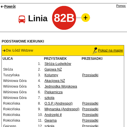
Pomoc
Powrót
82B
Linia
PODSTAWOWE KIERUNKI
Dw. Łódź Widzew
Pokaż na mapie
ULICA
PRZYSTANEK
PRZESIADKI
1.
Stróża-Ludwików
Stróża
2.
Gajowa NŻ
Tuszyńska
3.
Kolumny
Przesiadki
Wiśniowa Góra
4.
Akacjowa NŻ
Wiśniowa Góra
5.
Jednostka Wojskowa
Wiśniowa Góra
6.
Piekarnicza
Wiśniowa Góra
7.
szkoła
Rokicińska
8.
O.S.P. (Andrespol)
Przesiadki
Rokicińska
9.
Młynarska (Andrespol)
Przesiadki
Rokicińska
10.
Andrzejki #
Przesiadki
Rokicińska
11.
Gwarna
Przesiadki
Gajcego
12.
szkoła
Przesiadki