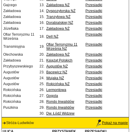
Gajcego
13.
Zakładowa NŻ
Przesiadki
Zakładowa
14.
Dyspozytorska NŻ
Przesiadki
Zakładowa
15.
Tranzytowa NŻ
Przesiadki
Zakładowa
16.
Dorabialskiej NŻ
Przesiadki
Józefiaka
17.
Zakładowa NŻ
Przesiadki
Ofiar Terroryzmu 11
Przesiadki
18.
Dell NŻ
Września
Ofiar Terroryzmu 11
Przesiadki
Transmisyjna
19.
Września NŻ
Olechowska
20.
Zakładowa NŻ
Przesiadki
Zakładowa
21.
Książąt Polskich
Przesiadki
Przybyszewskiego
22.
Augustów NŻ
Przesiadki
Augustów
23.
Bacewicz NŻ
Przesiadki
Augustów
24.
Wujaka NŻ
Przesiadki
Augustów
25.
Rokicińska NŻ
Przesiadki
Rokicińska
26.
Lermontowa
Przesiadki
Rokicińska
27.
Gogola
Przesiadki
Rokicińska
28.
Rondo Inwalidów
Przesiadki
Puszkina
29.
Rondo Inwalidów
Przesiadki
30.
Dw. Łódź Widzew
Stróża-Ludwików
Pokaż na mapie
ULICA
PRZYSTANEK
PRZESIADKI