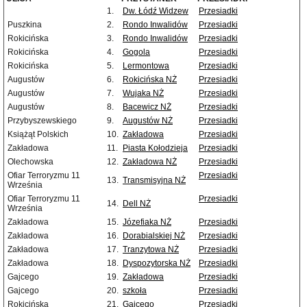
1.
Dw. Łódź Widzew
Przesiadki
Puszkina
2.
Rondo Inwalidów
Przesiadki
Rokicińska
3.
Rondo Inwalidów
Przesiadki
Rokicińska
4.
Gogola
Przesiadki
Rokicińska
5.
Lermontowa
Przesiadki
Augustów
6.
Rokicińska NŻ
Przesiadki
Augustów
7.
Wujaka NŻ
Przesiadki
Augustów
8.
Bacewicz NŻ
Przesiadki
Przybyszewskiego
9.
Augustów NŻ
Przesiadki
Książąt Polskich
10.
Zakładowa
Przesiadki
Zakładowa
11.
Piasta Kołodzieja
Przesiadki
Olechowska
12.
Zakładowa NŻ
Przesiadki
Ofiar Terroryzmu 11
Przesiadki
13.
Transmisyjna NŻ
Września
Ofiar Terroryzmu 11
Przesiadki
14.
Dell NŻ
Września
Zakładowa
15.
Józefiaka NŻ
Przesiadki
Zakładowa
16.
Dorabialskiej NŻ
Przesiadki
Zakładowa
17.
Tranzytowa NŻ
Przesiadki
Zakładowa
18.
Dyspozytorska NŻ
Przesiadki
Gajcego
19.
Zakładowa
Przesiadki
Gajcego
20.
szkoła
Przesiadki
Rokicińska
21.
Gajcego
Przesiadki