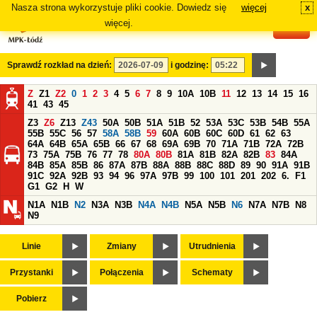
Nasza strona wykorzystuje pliki cookie. Dowiedz się
więcej
x
#
więcej.
Sprawdź rozkład na dzień:
i godzinę:
Z
Z1
Z2
0
1
2
3
4
5
6
7
8
9
10A
10B
11
12
13
14
15
16
41
43
45
Z3
Z6
Z13
Z43
50A
50B
51A
51B
52
53A
53C
53B
54B
55A
55B
55C
56
57
58A
58B
59
60A
60B
60C
60D
61
62
63
64A
64B
65A
65B
66
67
68
69A
69B
70
71A
71B
72A
72B
73
75A
75B
76
77
78
80A
80B
81A
81B
82A
82B
83
84A
84B
85A
85B
86
87A
87B
88A
88B
88C
88D
89
90
91A
91B
91C
92A
92B
93
94
96
97A
97B
99
100
101
201
202
6.
F1
G1
G2
H
W
N1A
N1B
N2
N3A
N3B
N4A
N4B
N5A
N5B
N6
N7A
N7B
N8
N9
Linie
Zmiany
Utrudnienia
Przystanki
Połączenia
Schematy
Pobierz