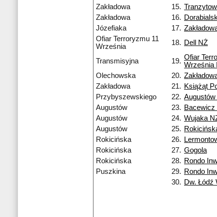
Zakładowa
15.
Tranzyto
Zakładowa
16.
Dorabialsk
Józefiaka
17.
Zakładow
Ofiar Terroryzmu 11
18.
Dell NŻ
Września
Ofiar Ter
Transmisyjna
19.
Września
Olechowska
20.
Zakładow
Zakładowa
21.
Książąt P
Przybyszewskiego
22.
Augustów
Augustów
23.
Bacewicz
Augustów
24.
Wujaka N
Augustów
25.
Rokicińsk
Rokicińska
26.
Lermonto
Rokicińska
27.
Gogola
Rokicińska
28.
Rondo Inw
Puszkina
29.
Rondo Inw
30.
Dw. Łódź