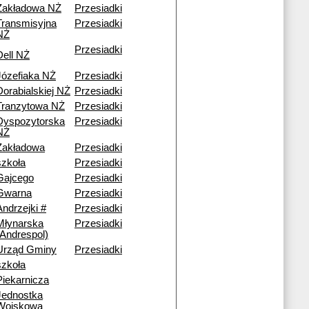
Zakładowa NŻ
Przesiadki
Transmisyjna
Przesiadki
NŻ
Przesiadki
Dell NŻ
Józefiaka NŻ
Przesiadki
Dorabialskiej NŻ
Przesiadki
Tranzytowa NŻ
Przesiadki
Dyspozytorska
Przesiadki
NŻ
Zakładowa
Przesiadki
szkoła
Przesiadki
Gajcego
Przesiadki
Gwarna
Przesiadki
Andrzejki #
Przesiadki
Młynarska
Przesiadki
(Andrespol)
Urząd Gminy
Przesiadki
szkoła
Piekarnicza
Jednostka
Wojskowa