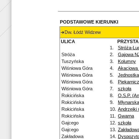
PODSTAWOWE KIERUNKI
Dw. Łódź Widzew
ULICA
PRZYST
1.
Stróża-Lu
Stróża
2.
Gajowa N
Tuszyńska
3.
Kolumny
Wiśniowa Góra
4.
Akacjowa
Wiśniowa Góra
5.
Jednostk
Wiśniowa Góra
6.
Piekarnic
Wiśniowa Góra
7.
szkoła
Rokicińska
8.
O.S.P. (An
Rokicińska
9.
Młynarska
Rokicińska
10.
Andrzejki 
Rokicińska
11.
Gwarna
Gajcego
12.
szkoła
Gajcego
13.
Zakładow
Zakładowa
14.
Dyspozyt