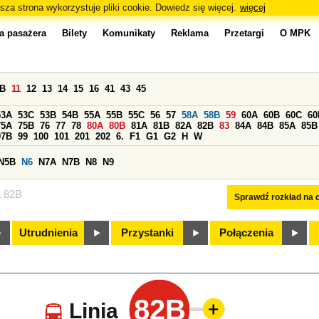
sza strona wykorzystuje pliki cookie. Dowiedz się więcej.
więcej
a pasażera
Bilety
Komunikaty
Reklama
Przetargi
O MPK
0B
11
12
13
14
15
16
41
43
45
53A
53C
53B
54B
55A
55B
55C
56
57
58A
58B
59
60A
60B
60C
60
75A
75B
76
77
78
80A
80B
81A
81B
82A
82B
83
84A
84B
85A
85B
97B
99
100
101
201
202
6.
F1
G1
G2
H
W
N5B
N6
N7A
N7B
N8
N9
a 82B
Sprawdź rozkład na d
Utrudnienia
Przystanki
Połączenia
82B
Linia