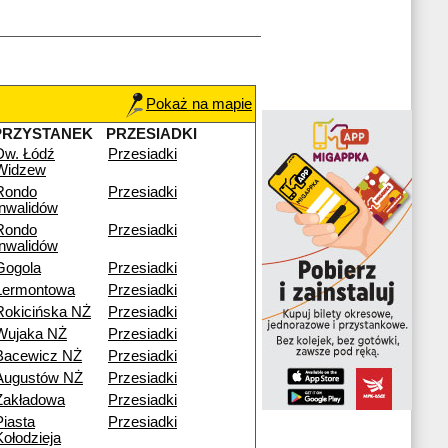
Pokaż na mapie
PRZYSTANEK
PRZESIADKI
Dw. Łódź
Przesiadki
Widzew
Rondo
Przesiadki
Inwalidów
Rondo
Przesiadki
Inwalidów
Gogola
Przesiadki
Lermontowa
Przesiadki
Rokicińska NŻ
Przesiadki
Wujaka NŻ
Przesiadki
Bacewicz NŻ
Przesiadki
Augustów NŻ
Przesiadki
Zakładowa
Przesiadki
Piasta
Przesiadki
Kołodzieja