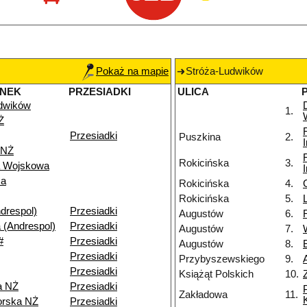
Pokaż na mapie
Stróża-Ludwików
ANEK
PRZESIADKI
ULICA
dwików
1.
Ż
Przesiadki
Puszkina
2.
 NŻ
Rokicińska
3.
a Wojskowa
za
Rokicińska
4.
Rokicińska
5.
drespol)
Przesiadki
Augustów
6.
 (Andrespol)
Przesiadki
Augustów
7.
#
Przesiadki
Augustów
8.
Przesiadki
Przybyszewskiego
9.
Przesiadki
Książąt Polskich
10.
a NŻ
Przesiadki
Zakładowa
11.
orska NŻ
Przesiadki