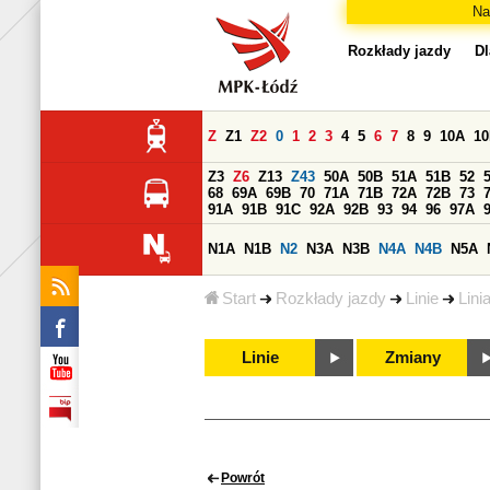
Na
Rozkłady jazdy
Dl
Z
Z1
Z2
0
1
2
3
4
5
6
7
8
9
10A
1
Z3
Z6
Z13
Z43
50A
50B
51A
51B
52
68
69A
69B
70
71A
71B
72A
72B
73
91A
91B
91C
92A
92B
93
94
96
97A
N1A
N1B
N2
N3A
N3B
N4A
N4B
N5A
Start
Rozkłady jazdy
Linie
Lini
Linie
Zmiany
Powrót