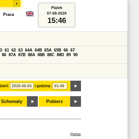
x
Piątek
07-08-2026
Praca
15:46
D
61
62
63
64A
64B
65A
65B
66
67
86
87A
87B
88A
88B
88C
88D
89
90
zień:
i godzinę:
Schematy
Pobierz
Pomoc