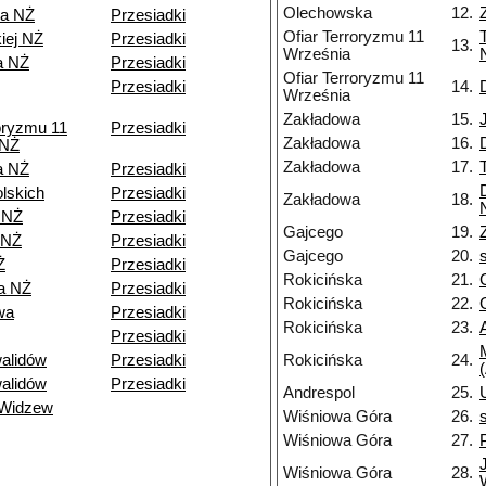
Olechowska
12.
wa NŻ
Przesiadki
Ofiar Terroryzmu 11
iej NŻ
Przesiadki
13.
Września
a NŻ
Przesiadki
Ofiar Terroryzmu 11
Przesiadki
14.
Września
Zakładowa
15.
roryzmu 11
Przesiadki
Zakładowa
16.
 NŻ
Zakładowa
17.
a NŻ
Przesiadki
olskich
Przesiadki
Zakładowa
18.
 NŻ
Przesiadki
Gajcego
19.
 NŻ
Przesiadki
Gajcego
20.
Ż
Przesiadki
Rokicińska
21.
a NŻ
Przesiadki
Rokicińska
22.
wa
Przesiadki
Rokicińska
23.
Przesiadki
alidów
Przesiadki
Rokicińska
24.
alidów
Przesiadki
Andrespol
25.
 Widzew
Wiśniowa Góra
26.
Wiśniowa Góra
27.
Wiśniowa Góra
28.