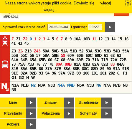
Nasza strona wykorzystuje pliki cookie. Dowiedz się
więcej
x
#
więcej.
Sprawdź rozkład na dzień:
i godzinę:
Z
Z1
Z2
0
1
2
3
4
5
6
7
8
9
10A
10B
11
12
13
14
15
16
41
43
45
Z3
Z6
Z13
Z43
50A
50B
51A
51B
52
53A
53C
53B
54B
55A
55B
55C
56
57
58A
58B
59
60A
60B
60C
60D
61
62
63
64A
64B
65A
65B
66
67
68
69A
69B
70
71A
71B
72A
72B
73
75A
75B
76
77
78
80A
80B
81A
81B
82A
82B
83
84A
84B
85A
85B
86
87A
87B
88A
88B
88C
88D
89
90
91A
91B
91C
92A
92B
93
94
96
97A
97B
99
100
101
201
202
6.
F1
G1
G2
H
W
N1A
N1B
N2
N3A
N3B
N4A
N4B
N5A
N5B
N6
N7A
N7B
N8
N9
Linie
Zmiany
Utrudnienia
Przystanki
Połączenia
Schematy
Pobierz