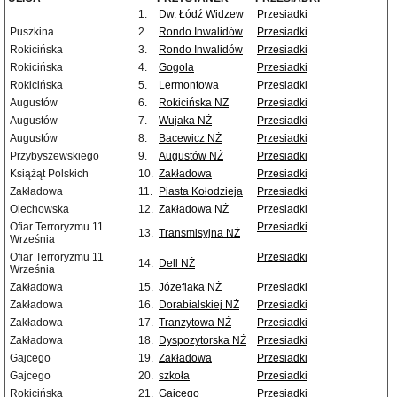
1.
Dw. Łódź Widzew
Przesiadki
Puszkina
2.
Rondo Inwalidów
Przesiadki
Rokicińska
3.
Rondo Inwalidów
Przesiadki
Rokicińska
4.
Gogola
Przesiadki
Rokicińska
5.
Lermontowa
Przesiadki
Augustów
6.
Rokicińska NŻ
Przesiadki
Augustów
7.
Wujaka NŻ
Przesiadki
Augustów
8.
Bacewicz NŻ
Przesiadki
Przybyszewskiego
9.
Augustów NŻ
Przesiadki
Książąt Polskich
10.
Zakładowa
Przesiadki
Zakładowa
11.
Piasta Kołodzieja
Przesiadki
Olechowska
12.
Zakładowa NŻ
Przesiadki
Ofiar Terroryzmu 11
Przesiadki
13.
Transmisyjna NŻ
Września
Ofiar Terroryzmu 11
Przesiadki
14.
Dell NŻ
Września
Zakładowa
15.
Józefiaka NŻ
Przesiadki
Zakładowa
16.
Dorabialskiej NŻ
Przesiadki
Zakładowa
17.
Tranzytowa NŻ
Przesiadki
Zakładowa
18.
Dyspozytorska NŻ
Przesiadki
Gajcego
19.
Zakładowa
Przesiadki
Gajcego
20.
szkoła
Przesiadki
Rokicińska
21.
Gajcego
Przesiadki