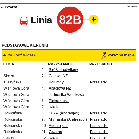
Pomoc
Powrót
82B
Linia
PODSTAWOWE KIERUNKI
Dw. Łódź Widzew
Pokaż na mapie
ULICA
PRZYSTANEK
PRZESIADKI
1.
Stróża-Ludwików
Stróża
2.
Gajowa NŻ
Tuszyńska
3.
Kolumny
Przesiadki
Wiśniowa Góra
4.
Akacjowa NŻ
Wiśniowa Góra
5.
Jednostka Wojskowa
Wiśniowa Góra
6.
Piekarnicza
Wiśniowa Góra
7.
szkoła
Rokicińska
8.
O.S.P. (Andrespol)
Przesiadki
Rokicińska
9.
Młynarska (Andrespol)
Przesiadki
Rokicińska
10.
Andrzejki #
Przesiadki
Rokicińska
11.
Gwarna
Przesiadki
Gajcego
12.
szkoła
Przesiadki