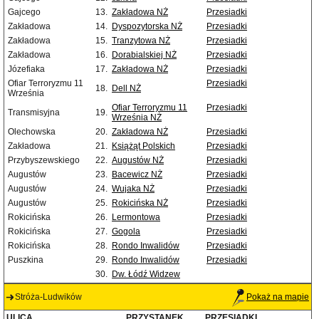
Gajcego
13.
Zakładowa NŻ
Przesiadki
Zakładowa
14.
Dyspozytorska NŻ
Przesiadki
Zakładowa
15.
Tranzytowa NŻ
Przesiadki
Zakładowa
16.
Dorabialskiej NŻ
Przesiadki
Józefiaka
17.
Zakładowa NŻ
Przesiadki
Ofiar Terroryzmu 11
Przesiadki
18.
Dell NŻ
Września
Ofiar Terroryzmu 11
Przesiadki
Transmisyjna
19.
Września NŻ
Olechowska
20.
Zakładowa NŻ
Przesiadki
Zakładowa
21.
Książąt Polskich
Przesiadki
Przybyszewskiego
22.
Augustów NŻ
Przesiadki
Augustów
23.
Bacewicz NŻ
Przesiadki
Augustów
24.
Wujaka NŻ
Przesiadki
Augustów
25.
Rokicińska NŻ
Przesiadki
Rokicińska
26.
Lermontowa
Przesiadki
Rokicińska
27.
Gogola
Przesiadki
Rokicińska
28.
Rondo Inwalidów
Przesiadki
Puszkina
29.
Rondo Inwalidów
Przesiadki
30.
Dw. Łódź Widzew
Stróża-Ludwików
Pokaż na mapie
ULICA
PRZYSTANEK
PRZESIADKI