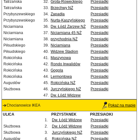
Tatrzańska
32.
Grota-Roweckiego
Przesiadki
Tatrzańska
33.
Brzechwy NŻ
Przesiadki
Przybyszewskiego
34.
Zapadła
Przesiadki
Przybyszewskiego
35.
Nurta-Kaszyńskiego
Przesiadki
Niciarniana
36.
Dw. Łódź Zarzew NŻ
Przesiadki
Niciarniana
37.
Niciarniana 45 NŻ
Przesiadki
Niciarniana
38.
przychodnia NŻ
Przesiadki
Piłsudskiego
39.
Niciarniana
Przesiadki
Piłsudskiego
40.
Widzew Stadion
Przesiadki
Rokicińska
41.
Maszynowa
Przesiadki
Rokicińska
42.
Rondo Inwalidów
Przesiadki
Rokicińska
43.
Gogola
Przesiadki
Rokicińska
44.
Lermontowa
Przesiadki
Augustów
45.
Rokicińska NŻ
Przesiadki
Służbowa
46.
Jurczyńskiego NŻ
Przesiadki
47.
Dw. Łódź Widzew
Chocianowice IKEA
Pokaż na mapie
ULICA
PRZYSTANEK
PRZESIADKI
1.
Dw. Łódź Widzew
Przesiadki
Służbowa
2.
Dw. Łódź Widzew
Przesiadki
Służbowa
3.
Jurczyńskiego NŻ
Przesiadki
Augustów
4.
Rokicińska NŻ
Przesiadki