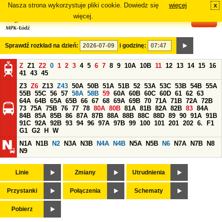
Nasza strona wykorzystuje pliki cookie. Dowiedz się
więcej
x
#
więcej.
Sprawdź rozkład na dzień:
i godzinę:
Z
Z1
Z2
0
1
2
3
4
5
6
7
8
9
10A
10B
11
12
13
14
15
16
41
43
45
Z3
Z6
Z13
Z43
50A
50B
51A
51B
52
53A
53C
53B
54B
55A
55B
55C
56
57
58A
58B
59
60A
60B
60C
60D
61
62
63
64A
64B
65A
65B
66
67
68
69A
69B
70
71A
71B
72A
72B
73
75A
75B
76
77
78
80A
80B
81A
81B
82A
82B
83
84A
84B
85A
85B
86
87A
87B
88A
88B
88C
88D
89
90
91A
91B
91C
92A
92B
93
94
96
97A
97B
99
100
101
201
202
6.
F1
G1
G2
H
W
N1A
N1B
N2
N3A
N3B
N4A
N4B
N5A
N5B
N6
N7A
N7B
N8
N9
Linie
Zmiany
Utrudnienia
Przystanki
Połączenia
Schematy
Pobierz