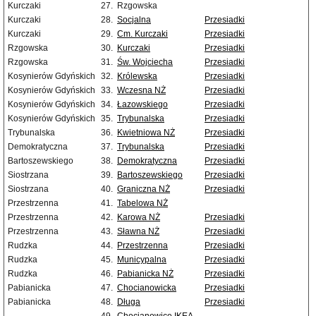
Kurczaki
27.
Rzgowska
Kurczaki
28.
Socjalna
Przesiadki
Kurczaki
29.
Cm. Kurczaki
Przesiadki
Rzgowska
30.
Kurczaki
Przesiadki
Rzgowska
31.
Św. Wojciecha
Przesiadki
Kosynierów Gdyńskich
32.
Królewska
Przesiadki
Kosynierów Gdyńskich
33.
Wczesna NŻ
Przesiadki
Kosynierów Gdyńskich
34.
Łazowskiego
Przesiadki
Kosynierów Gdyńskich
35.
Trybunalska
Przesiadki
Trybunalska
36.
Kwietniowa NŻ
Przesiadki
Demokratyczna
37.
Trybunalska
Przesiadki
Bartoszewskiego
38.
Demokratyczna
Przesiadki
Siostrzana
39.
Bartoszewskiego
Przesiadki
Siostrzana
40.
Graniczna NŻ
Przesiadki
Przestrzenna
41.
Tabelowa NŻ
Przestrzenna
42.
Karowa NŻ
Przesiadki
Przestrzenna
43.
Sławna NŻ
Przesiadki
Rudzka
44.
Przestrzenna
Przesiadki
Rudzka
45.
Municypalna
Przesiadki
Rudzka
46.
Pabianicka NŻ
Przesiadki
Pabianicka
47.
Chocianowicka
Przesiadki
Pabianicka
48.
Długa
Przesiadki