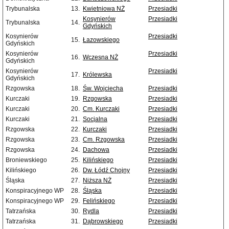
Trybunalska
13.
Kwietniowa NŻ
Przesiadki
Kosynierów
Przesiadki
Trybunalska
14.
Gdyńskich
Kosynierów
Przesiadki
15.
Łazowskiego
Gdyńskich
Kosynierów
Przesiadki
16.
Wczesna NŻ
Gdyńskich
Kosynierów
Przesiadki
17.
Królewska
Gdyńskich
Rzgowska
18.
Św. Wojciecha
Przesiadki
Kurczaki
19.
Rzgowska
Przesiadki
Kurczaki
20.
Cm. Kurczaki
Przesiadki
Kurczaki
21.
Socjalna
Przesiadki
Rzgowska
22.
Kurczaki
Przesiadki
Rzgowska
23.
Cm. Rzgowska
Przesiadki
Rzgowska
24.
Dachowa
Przesiadki
Broniewskiego
25.
Kilińskiego
Przesiadki
Kilińskiego
26.
Dw. Łódź Chojny
Przesiadki
Śląska
27.
Niższa NŻ
Przesiadki
Konspiracyjnego WP
28.
Śląska
Przesiadki
Konspiracyjnego WP
29.
Felińskiego
Przesiadki
Tatrzańska
30.
Rydla
Przesiadki
Tatrzańska
31.
Dąbrowskiego
Przesiadki