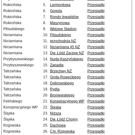
Rokicińska
5.
Lermontowa
Przesiadki
Rokicińska
6.
Gogola
Przesiadki
Rokicińska
7.
Rondo Inwalidów
Przesiadki
Rokicińska
8.
Maszynowa
Przesiadki
Piłsudskiego
9.
Widzew Stadion
Przesiadki
Niciarniana
10.
Piłsudskiego
Przesiadki
Niciarniana
11.
przychodnia NŻ
Przesiadki
Niciarniana
12.
Niciarniana 45 NŻ
Przesiadki
Niciarniana
13.
Dw. Łódź Zarzew NŻ
Przesiadki
Przybyszewskiego
14.
Nurta-Kaszyńskiego
Przesiadki
Przybyszewskiego
15.
Zapadła
Przesiadki
Tatrzańska
16.
Brzechwy NŻ
Przesiadki
Tatrzańska
17.
Grota-Roweckiego
Przesiadki
Tatrzańska
18.
Dąbrowskiego
Przesiadki
Tatrzańska
19.
Rydla
Przesiadki
Tatrzańska
20.
Broniewskiego
Przesiadki
Felińskiego
21.
Konspiracyjnego WP
Przesiadki
Konspiracyjnego WP
22.
Śląska
Przesiadki
Śląska
23.
Niższa
Przesiadki
Śląska
24.
Dw. Łódź Chojny
Przesiadki
Rzgowska
25.
Dachowa
Przesiadki
Rzgowska
26.
Cm. Rzgowska
Przesiadki