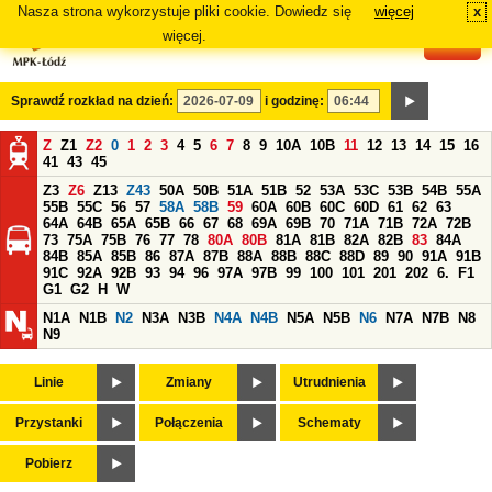
Nasza strona wykorzystuje pliki cookie. Dowiedz się
więcej
x
#
więcej.
Sprawdź rozkład na dzień:
i godzinę:
Z
Z1
Z2
0
1
2
3
4
5
6
7
8
9
10A
10B
11
12
13
14
15
16
41
43
45
Z3
Z6
Z13
Z43
50A
50B
51A
51B
52
53A
53C
53B
54B
55A
55B
55C
56
57
58A
58B
59
60A
60B
60C
60D
61
62
63
64A
64B
65A
65B
66
67
68
69A
69B
70
71A
71B
72A
72B
73
75A
75B
76
77
78
80A
80B
81A
81B
82A
82B
83
84A
84B
85A
85B
86
87A
87B
88A
88B
88C
88D
89
90
91A
91B
91C
92A
92B
93
94
96
97A
97B
99
100
101
201
202
6.
F1
G1
G2
H
W
N1A
N1B
N2
N3A
N3B
N4A
N4B
N5A
N5B
N6
N7A
N7B
N8
N9
Linie
Zmiany
Utrudnienia
Przystanki
Połączenia
Schematy
Pobierz