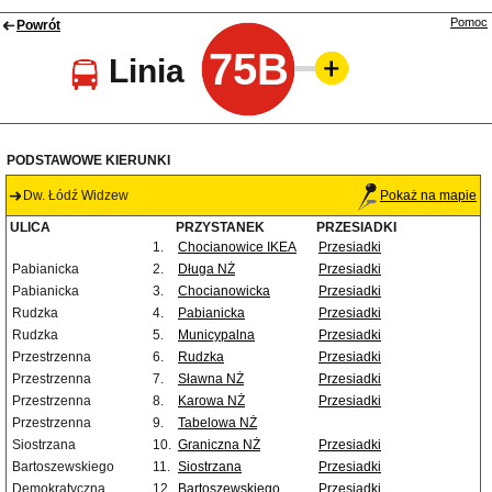
Pomoc
Powrót
75B
Linia
PODSTAWOWE KIERUNKI
Dw. Łódź Widzew
Pokaż na mapie
ULICA
PRZYSTANEK
PRZESIADKI
1.
Chocianowice IKEA
Przesiadki
Pabianicka
2.
Długa NŻ
Przesiadki
Pabianicka
3.
Chocianowicka
Przesiadki
Rudzka
4.
Pabianicka
Przesiadki
Rudzka
5.
Municypalna
Przesiadki
Przestrzenna
6.
Rudzka
Przesiadki
Przestrzenna
7.
Sławna NŻ
Przesiadki
Przestrzenna
8.
Karowa NŻ
Przesiadki
Przestrzenna
9.
Tabelowa NŻ
Siostrzana
10.
Graniczna NŻ
Przesiadki
Bartoszewskiego
11.
Siostrzana
Przesiadki
Demokratyczna
12.
Bartoszewskiego
Przesiadki