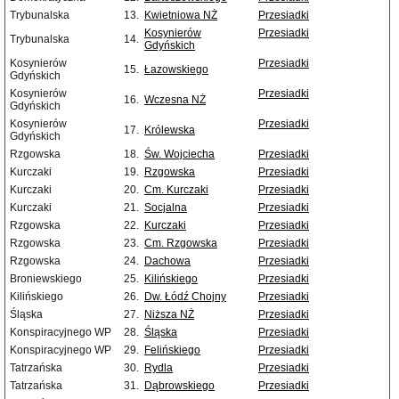
Trybunalska
13.
Kwietniowa NŻ
Przesiadki
Kosynierów
Przesiadki
Trybunalska
14.
Gdyńskich
Kosynierów
Przesiadki
15.
Łazowskiego
Gdyńskich
Kosynierów
Przesiadki
16.
Wczesna NŻ
Gdyńskich
Kosynierów
Przesiadki
17.
Królewska
Gdyńskich
Rzgowska
18.
Św. Wojciecha
Przesiadki
Kurczaki
19.
Rzgowska
Przesiadki
Kurczaki
20.
Cm. Kurczaki
Przesiadki
Kurczaki
21.
Socjalna
Przesiadki
Rzgowska
22.
Kurczaki
Przesiadki
Rzgowska
23.
Cm. Rzgowska
Przesiadki
Rzgowska
24.
Dachowa
Przesiadki
Broniewskiego
25.
Kilińskiego
Przesiadki
Kilińskiego
26.
Dw. Łódź Chojny
Przesiadki
Śląska
27.
Niższa NŻ
Przesiadki
Konspiracyjnego WP
28.
Śląska
Przesiadki
Konspiracyjnego WP
29.
Felińskiego
Przesiadki
Tatrzańska
30.
Rydla
Przesiadki
Tatrzańska
31.
Dąbrowskiego
Przesiadki