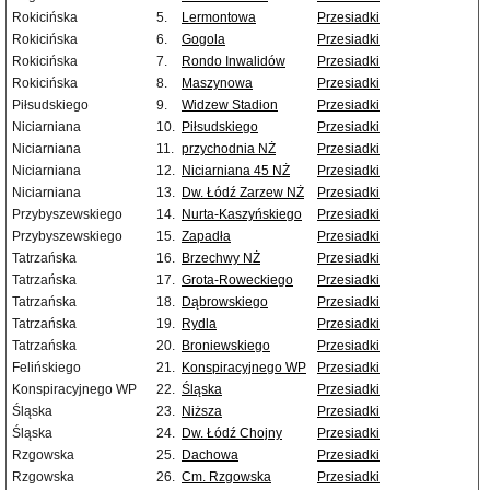
Rokicińska
5.
Lermontowa
Przesiadki
Rokicińska
6.
Gogola
Przesiadki
Rokicińska
7.
Rondo Inwalidów
Przesiadki
Rokicińska
8.
Maszynowa
Przesiadki
Piłsudskiego
9.
Widzew Stadion
Przesiadki
Niciarniana
10.
Piłsudskiego
Przesiadki
Niciarniana
11.
przychodnia NŻ
Przesiadki
Niciarniana
12.
Niciarniana 45 NŻ
Przesiadki
Niciarniana
13.
Dw. Łódź Zarzew NŻ
Przesiadki
Przybyszewskiego
14.
Nurta-Kaszyńskiego
Przesiadki
Przybyszewskiego
15.
Zapadła
Przesiadki
Tatrzańska
16.
Brzechwy NŻ
Przesiadki
Tatrzańska
17.
Grota-Roweckiego
Przesiadki
Tatrzańska
18.
Dąbrowskiego
Przesiadki
Tatrzańska
19.
Rydla
Przesiadki
Tatrzańska
20.
Broniewskiego
Przesiadki
Felińskiego
21.
Konspiracyjnego WP
Przesiadki
Konspiracyjnego WP
22.
Śląska
Przesiadki
Śląska
23.
Niższa
Przesiadki
Śląska
24.
Dw. Łódź Chojny
Przesiadki
Rzgowska
25.
Dachowa
Przesiadki
Rzgowska
26.
Cm. Rzgowska
Przesiadki