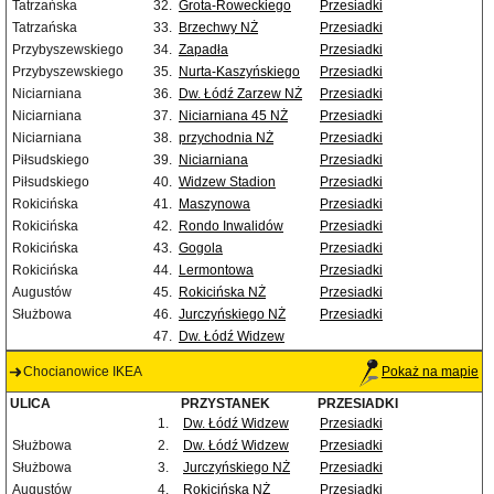
Tatrzańska
32.
Grota-Roweckiego
Przesiadki
Tatrzańska
33.
Brzechwy NŻ
Przesiadki
Przybyszewskiego
34.
Zapadła
Przesiadki
Przybyszewskiego
35.
Nurta-Kaszyńskiego
Przesiadki
Niciarniana
36.
Dw. Łódź Zarzew NŻ
Przesiadki
Niciarniana
37.
Niciarniana 45 NŻ
Przesiadki
Niciarniana
38.
przychodnia NŻ
Przesiadki
Piłsudskiego
39.
Niciarniana
Przesiadki
Piłsudskiego
40.
Widzew Stadion
Przesiadki
Rokicińska
41.
Maszynowa
Przesiadki
Rokicińska
42.
Rondo Inwalidów
Przesiadki
Rokicińska
43.
Gogola
Przesiadki
Rokicińska
44.
Lermontowa
Przesiadki
Augustów
45.
Rokicińska NŻ
Przesiadki
Służbowa
46.
Jurczyńskiego NŻ
Przesiadki
47.
Dw. Łódź Widzew
Chocianowice IKEA
Pokaż na mapie
ULICA
PRZYSTANEK
PRZESIADKI
1.
Dw. Łódź Widzew
Przesiadki
Służbowa
2.
Dw. Łódź Widzew
Przesiadki
Służbowa
3.
Jurczyńskiego NŻ
Przesiadki
Augustów
4.
Rokicińska NŻ
Przesiadki