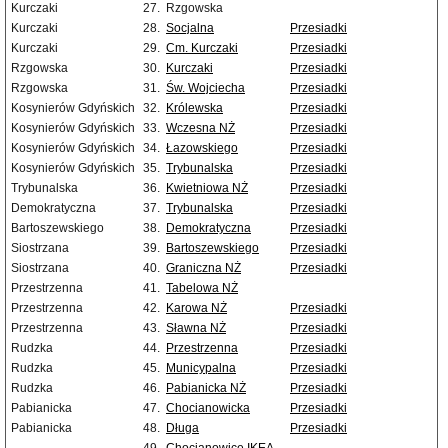
Kurczaki
27.
Rzgowska
Kurczaki
28.
Socjalna
Przesiadki
Kurczaki
29.
Cm. Kurczaki
Przesiadki
Rzgowska
30.
Kurczaki
Przesiadki
Rzgowska
31.
Św. Wojciecha
Przesiadki
Kosynierów Gdyńskich
32.
Królewska
Przesiadki
Kosynierów Gdyńskich
33.
Wczesna NŻ
Przesiadki
Kosynierów Gdyńskich
34.
Łazowskiego
Przesiadki
Kosynierów Gdyńskich
35.
Trybunalska
Przesiadki
Trybunalska
36.
Kwietniowa NŻ
Przesiadki
Demokratyczna
37.
Trybunalska
Przesiadki
Bartoszewskiego
38.
Demokratyczna
Przesiadki
Siostrzana
39.
Bartoszewskiego
Przesiadki
Siostrzana
40.
Graniczna NŻ
Przesiadki
Przestrzenna
41.
Tabelowa NŻ
Przestrzenna
42.
Karowa NŻ
Przesiadki
Przestrzenna
43.
Sławna NŻ
Przesiadki
Rudzka
44.
Przestrzenna
Przesiadki
Rudzka
45.
Municypalna
Przesiadki
Rudzka
46.
Pabianicka NŻ
Przesiadki
Pabianicka
47.
Chocianowicka
Przesiadki
Pabianicka
48.
Długa
Przesiadki