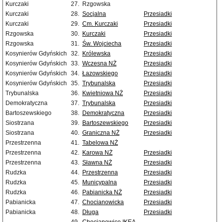
Kurczaki
27.
Rzgowska
Kurczaki
28.
Socjalna
Przesiadki
Kurczaki
29.
Cm. Kurczaki
Przesiadki
Rzgowska
30.
Kurczaki
Przesiadki
Rzgowska
31.
Św. Wojciecha
Przesiadki
Kosynierów Gdyńskich
32.
Królewska
Przesiadki
Kosynierów Gdyńskich
33.
Wczesna NŻ
Przesiadki
Kosynierów Gdyńskich
34.
Łazowskiego
Przesiadki
Kosynierów Gdyńskich
35.
Trybunalska
Przesiadki
Trybunalska
36.
Kwietniowa NŻ
Przesiadki
Demokratyczna
37.
Trybunalska
Przesiadki
Bartoszewskiego
38.
Demokratyczna
Przesiadki
Siostrzana
39.
Bartoszewskiego
Przesiadki
Siostrzana
40.
Graniczna NŻ
Przesiadki
Przestrzenna
41.
Tabelowa NŻ
Przestrzenna
42.
Karowa NŻ
Przesiadki
Przestrzenna
43.
Sławna NŻ
Przesiadki
Rudzka
44.
Przestrzenna
Przesiadki
Rudzka
45.
Municypalna
Przesiadki
Rudzka
46.
Pabianicka NŻ
Przesiadki
Pabianicka
47.
Chocianowicka
Przesiadki
Pabianicka
48.
Długa
Przesiadki