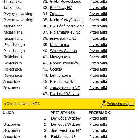
Tatrzańska
32.
Grota-Roweckiego
Przesiadki
Tatrzańska
33.
Brzechwy NŻ
Przesiadki
Przybyszewskiego
34.
Zapadła
Przesiadki
Przybyszewskiego
35.
Nurta-Kaszyńskiego
Przesiadki
Niciarniana
36.
Dw. Łódź Zarzew NŻ
Przesiadki
Niciarniana
37.
Niciarniana 45 NŻ
Przesiadki
Niciarniana
38.
przychodnia NŻ
Przesiadki
Piłsudskiego
39.
Niciarniana
Przesiadki
Piłsudskiego
40.
Widzew Stadion
Przesiadki
Rokicińska
41.
Maszynowa
Przesiadki
Rokicińska
42.
Rondo Inwalidów
Przesiadki
Rokicińska
43.
Gogola
Przesiadki
Rokicińska
44.
Lermontowa
Przesiadki
Augustów
45.
Rokicińska NŻ
Przesiadki
Służbowa
46.
Jurczyńskiego NŻ
Przesiadki
47.
Dw. Łódź Widzew
Chocianowice IKEA
Pokaż na mapie
ULICA
PRZYSTANEK
PRZESIADKI
1.
Dw. Łódź Widzew
Przesiadki
Służbowa
2.
Dw. Łódź Widzew
Przesiadki
Służbowa
3.
Jurczyńskiego NŻ
Przesiadki
Augustów
4.
Rokicińska NŻ
Przesiadki