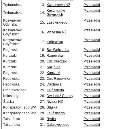
Trybunalska
13.
Kwietniowa NŻ
Przesiadki
Kosynierów
Przesiadki
Trybunalska
14.
Gdyńskich
Kosynierów
Przesiadki
15.
Łazowskiego
Gdyńskich
Kosynierów
Przesiadki
16.
Wczesna NŻ
Gdyńskich
Kosynierów
Przesiadki
17.
Królewska
Gdyńskich
Rzgowska
18.
Św. Wojciecha
Przesiadki
Kurczaki
19.
Rzgowska
Przesiadki
Kurczaki
20.
Cm. Kurczaki
Przesiadki
Kurczaki
21.
Socjalna
Przesiadki
Rzgowska
22.
Kurczaki
Przesiadki
Rzgowska
23.
Cm. Rzgowska
Przesiadki
Rzgowska
24.
Dachowa
Przesiadki
Broniewskiego
25.
Kilińskiego
Przesiadki
Kilińskiego
26.
Dw. Łódź Chojny
Przesiadki
Śląska
27.
Niższa NŻ
Przesiadki
Konspiracyjnego WP
28.
Śląska
Przesiadki
Konspiracyjnego WP
29.
Felińskiego
Przesiadki
Tatrzańska
30.
Rydla
Przesiadki
Tatrzańska
31.
Dąbrowskiego
Przesiadki