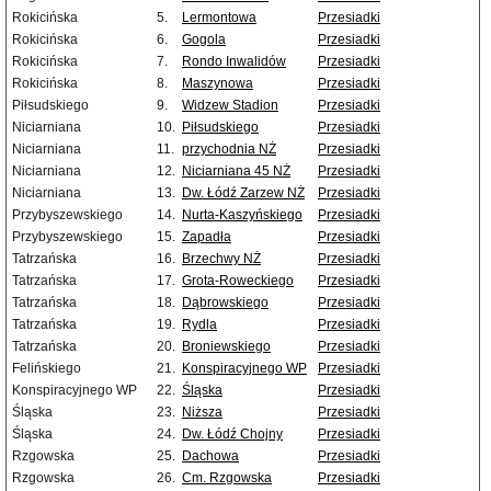
Rokicińska
5.
Lermontowa
Przesiadki
Rokicińska
6.
Gogola
Przesiadki
Rokicińska
7.
Rondo Inwalidów
Przesiadki
Rokicińska
8.
Maszynowa
Przesiadki
Piłsudskiego
9.
Widzew Stadion
Przesiadki
Niciarniana
10.
Piłsudskiego
Przesiadki
Niciarniana
11.
przychodnia NŻ
Przesiadki
Niciarniana
12.
Niciarniana 45 NŻ
Przesiadki
Niciarniana
13.
Dw. Łódź Zarzew NŻ
Przesiadki
Przybyszewskiego
14.
Nurta-Kaszyńskiego
Przesiadki
Przybyszewskiego
15.
Zapadła
Przesiadki
Tatrzańska
16.
Brzechwy NŻ
Przesiadki
Tatrzańska
17.
Grota-Roweckiego
Przesiadki
Tatrzańska
18.
Dąbrowskiego
Przesiadki
Tatrzańska
19.
Rydla
Przesiadki
Tatrzańska
20.
Broniewskiego
Przesiadki
Felińskiego
21.
Konspiracyjnego WP
Przesiadki
Konspiracyjnego WP
22.
Śląska
Przesiadki
Śląska
23.
Niższa
Przesiadki
Śląska
24.
Dw. Łódź Chojny
Przesiadki
Rzgowska
25.
Dachowa
Przesiadki
Rzgowska
26.
Cm. Rzgowska
Przesiadki