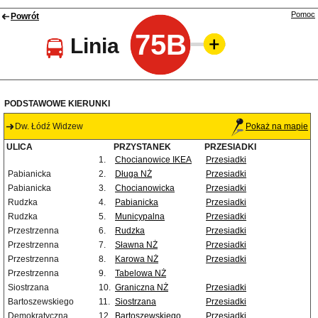
Pomoc
Powrót
75B
Linia
PODSTAWOWE KIERUNKI
Dw. Łódź Widzew
Pokaż na mapie
ULICA
PRZYSTANEK
PRZESIADKI
1.
Chocianowice IKEA
Przesiadki
Pabianicka
2.
Długa NŻ
Przesiadki
Pabianicka
3.
Chocianowicka
Przesiadki
Rudzka
4.
Pabianicka
Przesiadki
Rudzka
5.
Municypalna
Przesiadki
Przestrzenna
6.
Rudzka
Przesiadki
Przestrzenna
7.
Sławna NŻ
Przesiadki
Przestrzenna
8.
Karowa NŻ
Przesiadki
Przestrzenna
9.
Tabelowa NŻ
Siostrzana
10.
Graniczna NŻ
Przesiadki
Bartoszewskiego
11.
Siostrzana
Przesiadki
Demokratyczna
12.
Bartoszewskiego
Przesiadki