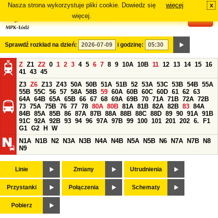
Nasza strona wykorzystuje pliki cookie. Dowiedz się
więcej
x
#
więcej.
Sprawdź rozkład na dzień:
i godzinę:
Z
Z1
Z2
0
1
2
3
4
5
6
7
8
9
10A
10B
11
12
13
14
15
16
41
43
45
Z3
Z6
Z13
Z43
50A
50B
51A
51B
52
53A
53C
53B
54B
55A
55B
55C
56
57
58A
58B
59
60A
60B
60C
60D
61
62
63
64A
64B
65A
65B
66
67
68
69A
69B
70
71A
71B
72A
72B
73
75A
75B
76
77
78
80A
80B
81A
81B
82A
82B
83
84A
84B
85A
85B
86
87A
87B
88A
88B
88C
88D
89
90
91A
91B
91C
92A
92B
93
94
96
97A
97B
99
100
101
201
202
6.
F1
G1
G2
H
W
N1A
N1B
N2
N3A
N3B
N4A
N4B
N5A
N5B
N6
N7A
N7B
N8
N9
Linie
Zmiany
Utrudnienia
Przystanki
Połączenia
Schematy
Pobierz