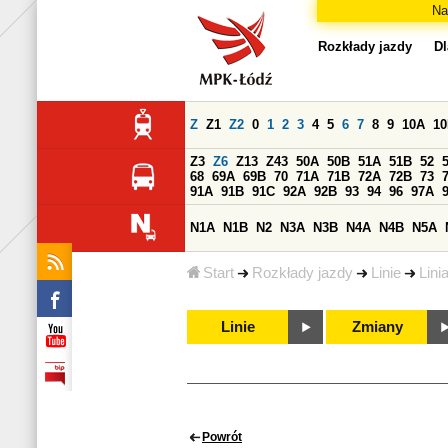
Na
Rozkłady jazdy
Dl
Z
Z1
Z2
0
1
2
3
4
5
6
7
8
9
10A
1
Z3
Z6
Z13
Z43
50A
50B
51A
51B
52
68
69A
69B
70
71A
71B
72A
72B
73
91A
91B
91C
92A
92B
93
94
96
97A
N1A
N1B
N2
N3A
N3B
N4A
N4B
N5A
Start
Rozkłady jazdy
Linie
Lini
Linie
Zmiany
Powrót