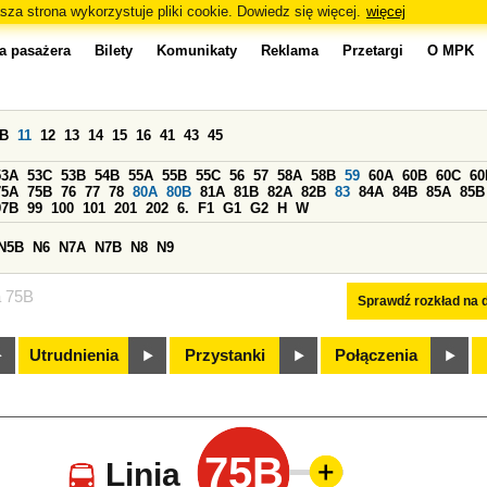
sza strona wykorzystuje pliki cookie. Dowiedz się więcej.
więcej
a pasażera
Bilety
Komunikaty
Reklama
Przetargi
O MPK
0B
11
12
13
14
15
16
41
43
45
53A
53C
53B
54B
55A
55B
55C
56
57
58A
58B
59
60A
60B
60C
60
75A
75B
76
77
78
80A
80B
81A
81B
82A
82B
83
84A
84B
85A
85B
97B
99
100
101
201
202
6.
F1
G1
G2
H
W
N5B
N6
N7A
N7B
N8
N9
a 75B
Sprawdź rozkład na d
Utrudnienia
Przystanki
Połączenia
75B
Linia