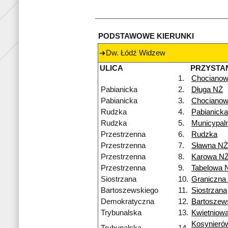
PODSTAWOWE KIERUNKI
Dw. Łódź Widzew
ULICA
PRZYSTA
1.
Chocianow
Pabianicka
2.
Długa NŻ
Pabianicka
3.
Chocianow
Rudzka
4.
Pabianicka
Rudzka
5.
Municypal
Przestrzenna
6.
Rudzka
Przestrzenna
7.
Sławna NŻ
Przestrzenna
8.
Karowa N
Przestrzenna
9.
Tabelowa 
Siostrzana
10.
Graniczna
Bartoszewskiego
11.
Siostrzana
Demokratyczna
12.
Bartoszew
Trybunalska
13.
Kwietniow
Kosynieró