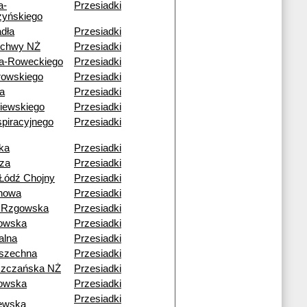
a-
Przesiadki
yńskiego
dła
Przesiadki
echwy NŻ
Przesiadki
a-Roweckiego
Przesiadki
rowskiego
Przesiadki
a
Przesiadki
iewskiego
Przesiadki
piracyjnego
Przesiadki
ka
Przesiadki
za
Przesiadki
Łódź Chojny
Przesiadki
howa
Przesiadki
 Rzgowska
Przesiadki
owska
Przesiadki
alna
Przesiadki
szechna
Przesiadki
szczańska NŻ
Przesiadki
owska
Przesiadki
Przesiadki
ewska