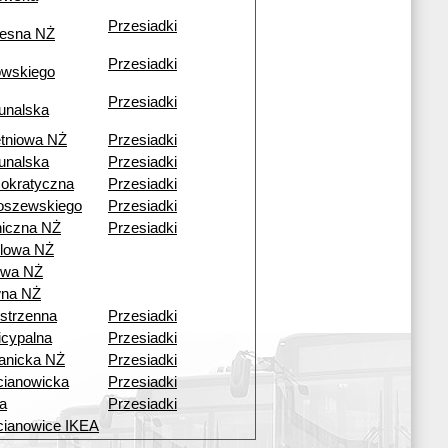
Przesiadki
esna NŻ
Przesiadki
owskiego
Przesiadki
unalska
tniowa NŻ
Przesiadki
unalska
Przesiadki
okratyczna
Przesiadki
oszewskiego
Przesiadki
iczna NŻ
Przesiadki
lowa NŻ
owa NŻ
wna NŻ
strzenna
Przesiadki
cypalna
Przesiadki
anicka NŻ
Przesiadki
ianowicka
Przesiadki
a
Przesiadki
ianowice IKEA