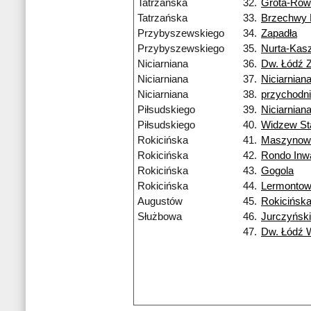
Tatrzańska
32.
Grota-Row
Tatrzańska
33.
Brzechwy
Przybyszewskiego
34.
Zapadła
Przybyszewskiego
35.
Nurta-Kas
Niciarniana
36.
Dw. Łódź 
Niciarniana
37.
Niciarnian
Niciarniana
38.
przychodn
Piłsudskiego
39.
Niciarnian
Piłsudskiego
40.
Widzew St
Rokicińska
41.
Maszynow
Rokicińska
42.
Rondo Inw
Rokicińska
43.
Gogola
Rokicińska
44.
Lermonto
Augustów
45.
Rokicińsk
Służbowa
46.
Jurczyńsk
47.
Dw. Łódź 