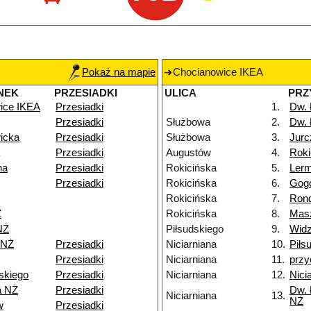
Pokaż na mapie
Chocianowice IKEA
NEK
PRZESIADKI
ULICA
PRZ
ice IKEA
Przesiadki
1.
Dw.
Przesiadki
Służbowa
2.
Dw.
icka
Przesiadki
Służbowa
3.
Jurc
Przesiadki
Augustów
4.
Roki
na
Przesiadki
Rokicińska
5.
Ler
Przesiadki
Rokicińska
6.
Gog
Rokicińska
7.
Rond
Ż
Rokicińska
8.
Mas
NŻ
Piłsudskiego
9.
Widz
 NŻ
Przesiadki
Niciarniana
10.
Piłs
Przesiadki
Niciarniana
11.
przy
skiego
Przesiadki
Niciarniana
12.
Nici
a NŻ
Przesiadki
Dw. 
Niciarniana
13.
NŻ
w
Przesiadki