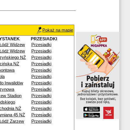
Pokaż na mapie
YSTANEK
PRZESIADKI
 Łódź Widzew
Przesiadki
 Łódź Widzew
Przesiadki
zyńskiego NŻ
Przesiadki
cińska NŻ
Przesiadki
montowa
Przesiadki
ola
Przesiadki
o Inwalidów
Przesiadki
zynowa
Przesiadki
ew Stadion
Przesiadki
udskiego
Przesiadki
chodnia NŻ
Przesiadki
arniana 45 NŻ
Przesiadki
Łódź Zarzew
Przesiadki