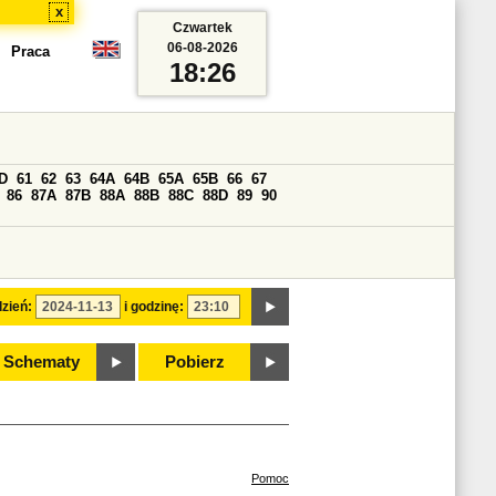
x
Czwartek
06-08-2026
Praca
18:26
D
61
62
63
64A
64B
65A
65B
66
67
86
87A
87B
88A
88B
88C
88D
89
90
zień:
i godzinę:
Schematy
Pobierz
Pomoc