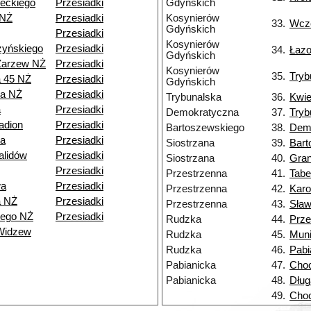
eckiego
Przesiadki
Gdyńskich
 NŻ
Przesiadki
Kosynierów
33.
Wcz
Gdyńskich
Przesiadki
Kosynierów
zyńskiego
Przesiadki
34.
Łaz
Gdyńskich
Zarzew NŻ
Przesiadki
Kosynierów
35.
Tryb
a 45 NŻ
Przesiadki
Gdyńskich
ia NŻ
Przesiadki
Trybunalska
36.
Kwie
a
Przesiadki
Demokratyczna
37.
Tryb
adion
Przesiadki
Bartoszewskiego
38.
Dem
a
Przesiadki
Siostrzana
39.
Bart
alidów
Przesiadki
Siostrzana
40.
Gran
Przesiadki
Przestrzenna
41.
Tabe
wa
Przesiadki
Przestrzenna
42.
Kar
a NŻ
Przesiadki
Przestrzenna
43.
Sła
iego NŻ
Przesiadki
Rudzka
44.
Prze
Widzew
Rudzka
45.
Muni
Rudzka
46.
Pabi
Pabianicka
47.
Choc
Pabianicka
48.
Dług
49.
Choc