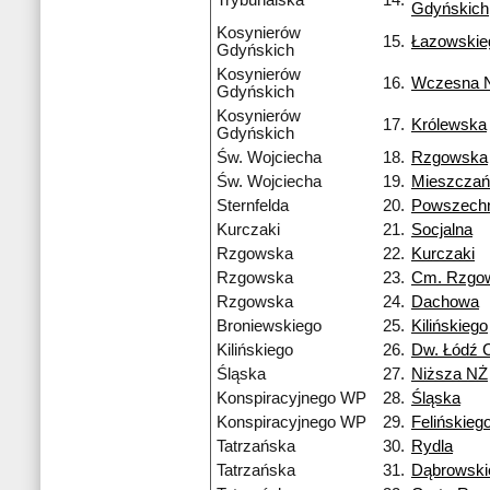
Trybunalska
14.
Gdyńskich
Kosynierów
15.
Łazowskie
Gdyńskich
Kosynierów
16.
Wczesna 
Gdyńskich
Kosynierów
17.
Królewska
Gdyńskich
Św. Wojciecha
18.
Rzgowska
Św. Wojciecha
19.
Mieszczań
Sternfelda
20.
Powszech
Kurczaki
21.
Socjalna
Rzgowska
22.
Kurczaki
Rzgowska
23.
Cm. Rzgo
Rzgowska
24.
Dachowa
Broniewskiego
25.
Kilińskiego
Kilińskiego
26.
Dw. Łódź 
Śląska
27.
Niższa NŻ
Konspiracyjnego WP
28.
Śląska
Konspiracyjnego WP
29.
Felińskieg
Tatrzańska
30.
Rydla
Tatrzańska
31.
Dąbrowski