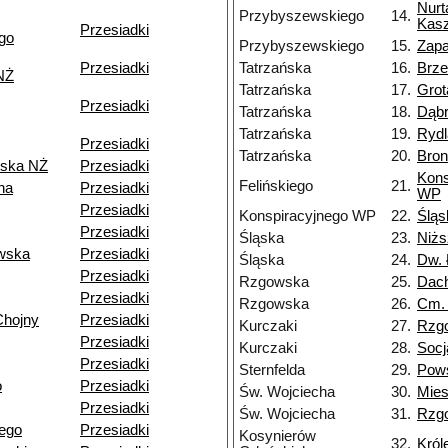
Nurt
Przybyszewskiego
14.
Kasz
Przesiadki
go
Przybyszewskiego
15.
Zapa
Przesiadki
Tatrzańska
16.
Brz
NŻ
Tatrzańska
17.
Grot
Przesiadki
Tatrzańska
18.
Dąb
Tatrzańska
19.
Rydl
Przesiadki
Tatrzańska
20.
Bron
ska NŻ
Przesiadki
Kons
Felińskiego
21.
na
Przesiadki
WP
Przesiadki
Konspiracyjnego WP
22.
Śląs
Przesiadki
Śląska
23.
Niżs
wska
Przesiadki
Śląska
24.
Dw. 
Przesiadki
Rzgowska
25.
Dac
Przesiadki
Rzgowska
26.
Cm.
Chojny
Przesiadki
Kurczaki
27.
Rzg
Przesiadki
Kurczaki
28.
Socj
Przesiadki
Sternfelda
29.
Pow
o
Przesiadki
Św. Wojciecha
30.
Mie
Przesiadki
Św. Wojciecha
31.
Rzg
ego
Przesiadki
Kosynierów
32.
Król