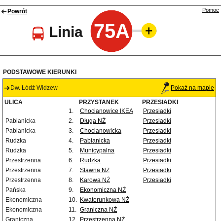
Pomoc
Powrót
75A
Linia
PODSTAWOWE KIERUNKI
Dw. Łódź Widzew
Pokaż na mapie
ULICA
PRZYSTANEK
PRZESIADKI
1.
Chocianowice IKEA
Przesiadki
Pabianicka
2.
Długa NŻ
Przesiadki
Pabianicka
3.
Chocianowicka
Przesiadki
Rudzka
4.
Pabianicka
Przesiadki
Rudzka
5.
Municypalna
Przesiadki
Przestrzenna
6.
Rudzka
Przesiadki
Przestrzenna
7.
Sławna NŻ
Przesiadki
Przestrzenna
8.
Karowa NŻ
Przesiadki
Pańska
9.
Ekonomiczna NŻ
Ekonomiczna
10.
Kwaterunkowa NŻ
Ekonomiczna
11.
Graniczna NŻ
Graniczna
12.
Przestrzenna NŻ