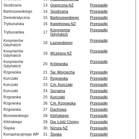
Siostrzana
13.
Graniczna NŻ
Przesiadki
Bartoszewskiego
14.
Siostrzana
Przesiadki
Demokratyczna
15.
Bartoszewskiego
Przesiadki
Trybunalska
16.
Kwietniowa NŻ
Przesiadki
Kosynierów
Przesiadki
Trybunalska
17.
Gdyńskich
Kosynierów
Przesiadki
18.
Łazowskiego
Gdyńskich
Kosynierów
Przesiadki
19.
Wczesna NŻ
Gdyńskich
Kosynierów
Przesiadki
20.
Królewska
Gdyńskich
Rzgowska
21.
Św. Wojciecha
Przesiadki
Kurczaki
22.
Rzgowska
Przesiadki
Kurczaki
23.
Cm. Kurczaki
Przesiadki
Kurczaki
24.
Socjalna
Przesiadki
Rzgowska
25.
Kurczaki
Przesiadki
Rzgowska
26.
Cm. Rzgowska
Przesiadki
Rzgowska
27.
Dachowa
Przesiadki
Broniewskiego
28.
Kilińskiego
Przesiadki
Kilińskiego
29.
Dw. Łódź Chojny
Przesiadki
Śląska
30.
Niższa NŻ
Przesiadki
Konspiracyjnego WP
31.
Śląska
Przesiadki