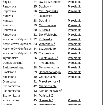
Śląska
24.
Dw. Łódź Chojny
Przesiadki
Rzgowska
25.
Dachowa
Przesiadki
Rzgowska
26.
Cm. Rzgowska
Przesiadki
Kurczaki
27.
Rzgowska
Kurczaki
28.
Socjalna
Przesiadki
Kurczaki
29.
Cm. Kurczaki
Przesiadki
Rzgowska
30.
Kurczaki
Przesiadki
Rzgowska
31.
Św. Wojciecha
Przesiadki
Kosynierów Gdyńskich
32.
Królewska
Przesiadki
Kosynierów Gdyńskich
33.
Wczesna NŻ
Przesiadki
Kosynierów Gdyńskich
34.
Łazowskiego
Przesiadki
Kosynierów Gdyńskich
35.
Trybunalska
Przesiadki
Trybunalska
36.
Kwietniowa NŻ
Przesiadki
Demokratyczna
37.
Trybunalska
Przesiadki
Bartoszewskiego
38.
Demokratyczna
Przesiadki
Siostrzana
39.
Bartoszewskiego
Przesiadki
Siostrzana
40.
Graniczna NŻ
Przesiadki
Graniczna
41.
Przestrzenna NŻ
Ekonomiczna
42.
Graniczna NŻ
Ekonomiczna
43.
Kwaterunkowa NŻ
Ekonomiczna
44.
Pańska NŻ
Przestrzenna
45.
Sławna NŻ
Przesiadki