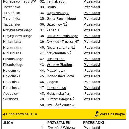
Konspiracyjnego WP
32.
Felińskiego
Przesiadki
Tatrzańska
33.
Rydla
Przesiadki
Tatrzańska
34.
Dąbrowskiego
Przesiadki
Tatrzańska
35.
Grota-Roweckiego
Przesiadki
Tatrzańska
36.
Brzechwy NŻ
Przesiadki
Przybyszewskiego
37.
Zapadła
Przesiadki
Przybyszewskiego
38.
Nurta-Kaszyńskiego
Przesiadki
Niciarniana
39.
Dw. Łódź Zarzew NŻ
Przesiadki
Niciarniana
40.
Niciarniana 45 NŻ
Przesiadki
Niciarniana
41.
przychodnia NŻ
Przesiadki
Piłsudskiego
42.
Niciarniana
Przesiadki
Piłsudskiego
43.
Widzew Stadion
Przesiadki
Rokicińska
44.
Maszynowa
Przesiadki
Rokicińska
45.
Rondo Inwalidów
Przesiadki
Rokicińska
46.
Gogola
Przesiadki
Rokicińska
47.
Lermontowa
Przesiadki
Augustów
48.
Rokicińska NŻ
Przesiadki
Służbowa
49.
Jurczyńskiego NŻ
Przesiadki
50.
Dw. Łódź Widzew
Chocianowice IKEA
Pokaż na mapie
ULICA
PRZYSTANEK
PRZESIADKI
1.
Dw. Łódź Widzew
Przesiadki