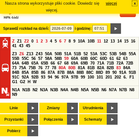
Nasza strona wykorzystuje pliki cookie. Dowiedz się
więcej
x
#
więcej.
Sprawdź rozkład na dzień:
i godzinę:
Z
Z1
Z2
0
1
2
3
4
5
6
7
8
9
10A
10B
11
12
13
14
15
16
41
43
45
Z3
Z6
Z13
Z43
50A
50B
51A
51B
52
53A
53C
53B
54B
55A
55B
55C
56
57
58A
58B
59
60A
60B
60C
60D
61
62
63
64A
64B
65A
65B
66
67
68
69A
69B
70
71A
71B
72A
72B
73
75A
75B
76
77
78
80A
80B
81A
81B
82A
82B
83
84A
84B
85A
85B
86
87A
87B
88A
88B
88C
88D
89
90
91A
91B
91C
92A
92B
93
94
96
97A
97B
99
100
101
201
202
6.
F1
G1
G2
H
W
N1A
N1B
N2
N3A
N3B
N4A
N4B
N5A
N5B
N6
N7A
N7B
N8
N9
Linie
Zmiany
Utrudnienia
Przystanki
Połączenia
Schematy
Pobierz