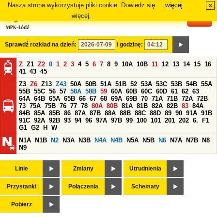
Nasza strona wykorzystuje pliki cookie. Dowiedz się
więcej
x
#
więcej.
Sprawdź rozkład na dzień:
i godzinę:
Z
Z1
Z2
0
1
2
3
4
5
6
7
8
9
10A
10B
11
12
13
14
15
16
41
43
45
Z3
Z6
Z13
Z43
50A
50B
51A
51B
52
53A
53C
53B
54B
55A
55B
55C
56
57
58A
58B
59
60A
60B
60C
60D
61
62
63
64A
64B
65A
65B
66
67
68
69A
69B
70
71A
71B
72A
72B
73
75A
75B
76
77
78
80A
80B
81A
81B
82A
82B
83
84A
84B
85A
85B
86
87A
87B
88A
88B
88C
88D
89
90
91A
91B
91C
92A
92B
93
94
96
97A
97B
99
100
101
201
202
6.
F1
G1
G2
H
W
N1A
N1B
N2
N3A
N3B
N4A
N4B
N5A
N5B
N6
N7A
N7B
N8
N9
Linie
Zmiany
Utrudnienia
Przystanki
Połączenia
Schematy
Pobierz