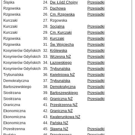
Śląska
24.
Dw. Łódź Chojny
Przesiadki
Rzgowska
25.
Dachowa
Przesiadki
Rzgowska
26.
Cm. Rzgowska
Przesiadki
Kurczaki
27.
Rzgowska
Kurczaki
28.
Socjalna
Przesiadki
Kurczaki
29.
Cm. Kurczaki
Przesiadki
Rzgowska
30.
Kurczaki
Przesiadki
Rzgowska
31.
Św. Wojciecha
Przesiadki
Kosynierów Gdyńskich
32.
Królewska
Przesiadki
Kosynierów Gdyńskich
33.
Wczesna NŻ
Przesiadki
Kosynierów Gdyńskich
34.
Łazowskiego
Przesiadki
Kosynierów Gdyńskich
35.
Trybunalska
Przesiadki
Trybunalska
36.
Kwietniowa NŻ
Przesiadki
Demokratyczna
37.
Trybunalska
Przesiadki
Bartoszewskiego
38.
Demokratyczna
Przesiadki
Siostrzana
39.
Bartoszewskiego
Przesiadki
Siostrzana
40.
Graniczna NŻ
Przesiadki
Graniczna
41.
Przestrzenna NŻ
Ekonomiczna
42.
Graniczna NŻ
Ekonomiczna
43.
Kwaterunkowa NŻ
Ekonomiczna
44.
Pańska NŻ
Przestrzenna
45.
Sławna NŻ
Przesiadki