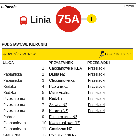
Pomoc
Powrót
75A
Linia
PODSTAWOWE KIERUNKI
Dw. Łódź Widzew
Pokaż na mapie
ULICA
PRZYSTANEK
PRZESIADKI
1.
Chocianowice IKEA
Przesiadki
Pabianicka
2.
Długa NŻ
Przesiadki
Pabianicka
3.
Chocianowicka
Przesiadki
Rudzka
4.
Pabianicka
Przesiadki
Rudzka
5.
Municypalna
Przesiadki
Przestrzenna
6.
Rudzka
Przesiadki
Przestrzenna
7.
Sławna NŻ
Przesiadki
Przestrzenna
8.
Karowa NŻ
Przesiadki
Pańska
9.
Ekonomiczna NŻ
Ekonomiczna
10.
Kwaterunkowa NŻ
Ekonomiczna
11.
Graniczna NŻ
Graniczna
12.
Przestrzenna NŻ