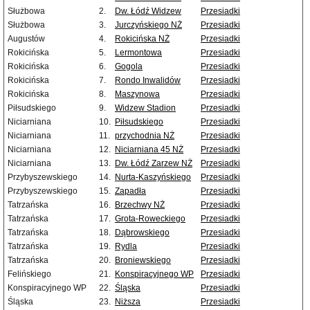
Służbowa
2.
Dw. Łódź Widzew
Przesiadki
Służbowa
3.
Jurczyńskiego NŻ
Przesiadki
Augustów
4.
Rokicińska NŻ
Przesiadki
Rokicińska
5.
Lermontowa
Przesiadki
Rokicińska
6.
Gogola
Przesiadki
Rokicińska
7.
Rondo Inwalidów
Przesiadki
Rokicińska
8.
Maszynowa
Przesiadki
Piłsudskiego
9.
Widzew Stadion
Przesiadki
Niciarniana
10.
Piłsudskiego
Przesiadki
Niciarniana
11.
przychodnia NŻ
Przesiadki
Niciarniana
12.
Niciarniana 45 NŻ
Przesiadki
Niciarniana
13.
Dw. Łódź Zarzew NŻ
Przesiadki
Przybyszewskiego
14.
Nurta-Kaszyńskiego
Przesiadki
Przybyszewskiego
15.
Zapadła
Przesiadki
Tatrzańska
16.
Brzechwy NŻ
Przesiadki
Tatrzańska
17.
Grota-Roweckiego
Przesiadki
Tatrzańska
18.
Dąbrowskiego
Przesiadki
Tatrzańska
19.
Rydla
Przesiadki
Tatrzańska
20.
Broniewskiego
Przesiadki
Felińskiego
21.
Konspiracyjnego WP
Przesiadki
Konspiracyjnego WP
22.
Śląska
Przesiadki
Śląska
23.
Niższa
Przesiadki