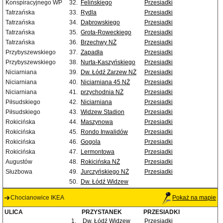
Konspiracyjnego WP
32.
Felińskiego
Przesiadki
Tatrzańska
33.
Rydla
Przesiadki
Tatrzańska
34.
Dąbrowskiego
Przesiadki
Tatrzańska
35.
Grota-Roweckiego
Przesiadki
Tatrzańska
36.
Brzechwy NŻ
Przesiadki
Przybyszewskiego
37.
Zapadła
Przesiadki
Przybyszewskiego
38.
Nurta-Kaszyńskiego
Przesiadki
Niciarniana
39.
Dw. Łódź Zarzew NŻ
Przesiadki
Niciarniana
40.
Niciarniana 45 NŻ
Przesiadki
Niciarniana
41.
przychodnia NŻ
Przesiadki
Piłsudskiego
42.
Niciarniana
Przesiadki
Piłsudskiego
43.
Widzew Stadion
Przesiadki
Rokicińska
44.
Maszynowa
Przesiadki
Rokicińska
45.
Rondo Inwalidów
Przesiadki
Rokicińska
46.
Gogola
Przesiadki
Rokicińska
47.
Lermontowa
Przesiadki
Augustów
48.
Rokicińska NŻ
Przesiadki
Służbowa
49.
Jurczyńskiego NŻ
Przesiadki
50.
Dw. Łódź Widzew
Chocianowice IKEA
Pokaż na mapie
ULICA
PRZYSTANEK
PRZESIADKI
1.
Dw. Łódź Widzew
Przesiadki