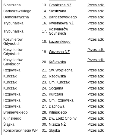
Siostrzana
13.
Graniczna NŻ
Przesiadki
Bartoszewskiego
14.
Siostrzana
Przesiadki
Demokratyczna
15.
Bartoszewskiego
Przesiadki
Trybunalska
16.
Kwietniowa NŻ
Przesiadki
Kosynierów
Przesiadki
Trybunalska
17.
Gdyńskich
Kosynierów
Przesiadki
18.
Łazowskiego
Gdyńskich
Kosynierów
Przesiadki
19.
Wczesna NŻ
Gdyńskich
Kosynierów
Przesiadki
20.
Królewska
Gdyńskich
Rzgowska
21.
Św. Wojciecha
Przesiadki
Kurczaki
22.
Rzgowska
Przesiadki
Kurczaki
23.
Cm. Kurczaki
Przesiadki
Kurczaki
24.
Socjalna
Przesiadki
Rzgowska
25.
Kurczaki
Przesiadki
Rzgowska
26.
Cm. Rzgowska
Przesiadki
Rzgowska
27.
Dachowa
Przesiadki
Broniewskiego
28.
Kilińskiego
Przesiadki
Kilińskiego
29.
Dw. Łódź Chojny
Przesiadki
Śląska
30.
Niższa NŻ
Przesiadki
Konspiracyjnego WP
31.
Śląska
Przesiadki