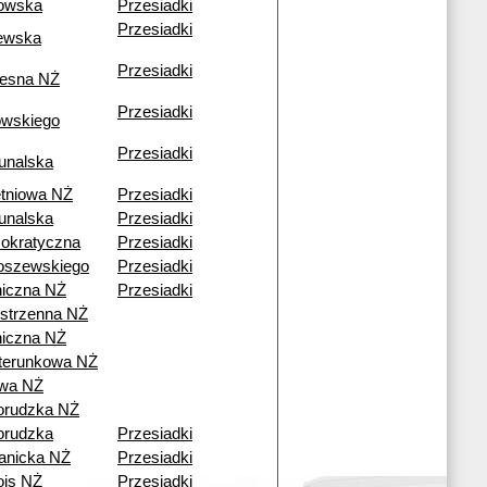
owska
Przesiadki
Przesiadki
ewska
Przesiadki
esna NŻ
Przesiadki
owskiego
Przesiadki
unalska
tniowa NŻ
Przesiadki
unalska
Przesiadki
okratyczna
Przesiadki
oszewskiego
Przesiadki
iczna NŻ
Przesiadki
strzenna NŻ
iczna NŻ
terunkowa NŻ
wa NŻ
orudzka NŻ
orudzka
Przesiadki
anicka NŻ
Przesiadki
ois NŻ
Przesiadki