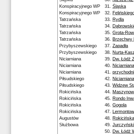
Konspiracyjnego WP
31.
Śląska
Konspiracyjnego WP
32.
Felińskieg
Tatrzańska
33.
Rydla
Tatrzańska
34.
Dąbrowski
Tatrzańska
35.
Grota-Row
Tatrzańska
36.
Brzechwy
Przybyszewskiego
37.
Zapadła
Przybyszewskiego
38.
Nurta-Kas
Niciarniana
39.
Dw. Łódź 
Niciarniana
40.
Niciarnian
Niciarniana
41.
przychodn
Piłsudskiego
42.
Niciarnian
Piłsudskiego
43.
Widzew St
Rokicińska
44.
Maszynow
Rokicińska
45.
Rondo Inw
Rokicińska
46.
Gogola
Rokicińska
47.
Lermonto
Augustów
48.
Rokicińsk
Służbowa
49.
Jurczyńsk
50.
Dw. Łódź 