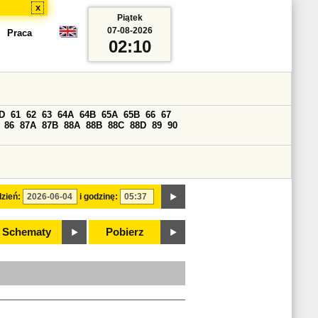
x
Piątek
07-08-2026
Praca
02:10
D
61
62
63
64A
64B
65A
65B
66
67
86
87A
87B
88A
88B
88C
88D
89
90
zień:
i godzinę:
Schematy
Pobierz