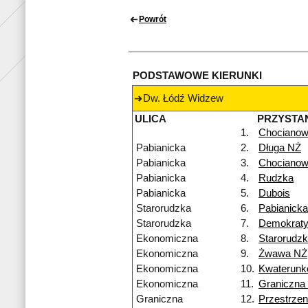
Powrót
PODSTAWOWE KIERUNKI
Dw. Łódź Widzew
ULICA
PRZYSTA
1.
Chocianow
Pabianicka
2.
Długa NŻ
Pabianicka
3.
Chocianow
Pabianicka
4.
Rudzka
Pabianicka
5.
Dubois
Starorudzka
6.
Pabianick
Starorudzka
7.
Demokrat
Ekonomiczna
8.
Starorudz
Ekonomiczna
9.
Żwawa NŻ
Ekonomiczna
10.
Kwaterun
Ekonomiczna
11.
Graniczna
Graniczna
12.
Przestrze