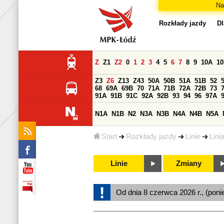
Na
Rozkłady jazdy
Dl
Z
Z1
Z2
0
1
2
3
4
5
6
7
8
9
10A
1
Z3
Z6
Z13
Z43
50A
50B
51A
51B
52
68
69A
69B
70
71A
71B
72A
72B
73
91A
91B
91C
92A
92B
93
94
96
97A
N1A
N1B
N2
N3A
N3B
N4A
N4B
N5A
Start
Rozkłady jazdy
Linie
Lini
Linie
Zmiany
Od dnia 8 czerwca 2026 r., (poni