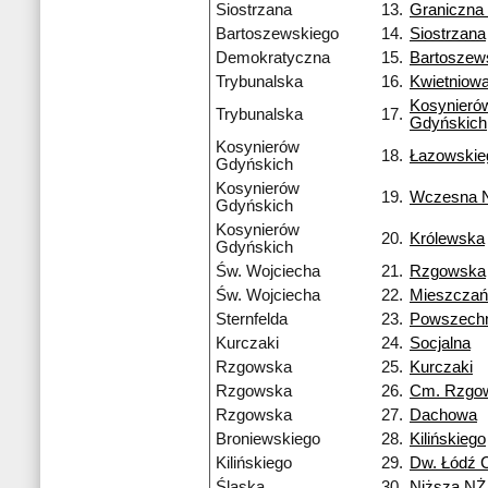
Siostrzana
13.
Graniczna
Bartoszewskiego
14.
Siostrzana
Demokratyczna
15.
Bartoszew
Trybunalska
16.
Kwietniow
Kosynieró
Trybunalska
17.
Gdyńskich
Kosynierów
18.
Łazowskie
Gdyńskich
Kosynierów
19.
Wczesna 
Gdyńskich
Kosynierów
20.
Królewska
Gdyńskich
Św. Wojciecha
21.
Rzgowska
Św. Wojciecha
22.
Mieszczań
Sternfelda
23.
Powszech
Kurczaki
24.
Socjalna
Rzgowska
25.
Kurczaki
Rzgowska
26.
Cm. Rzgo
Rzgowska
27.
Dachowa
Broniewskiego
28.
Kilińskiego
Kilińskiego
29.
Dw. Łódź 
Śląska
30.
Niższa NŻ