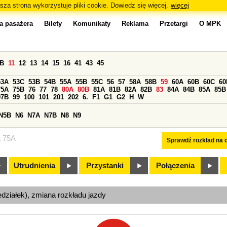
sza strona wykorzystuje pliki cookie. Dowiedz się więcej.
więcej
a pasażera
Bilety
Komunikaty
Reklama
Przetargi
O MPK
0B
11
12
13
14
15
16
41
43
45
53A
53C
53B
54B
55A
55B
55C
56
57
58A
58B
59
60A
60B
60C
60
75A
75B
76
77
78
80A
80B
81A
81B
82A
82B
83
84A
84B
85A
85B
97B
99
100
101
201
202
6.
F1
G1
G2
H
W
N5B
N6
N7A
N7B
N8
N9
a 75A
Sprawdź rozkład na d
Utrudnienia
Przystanki
Połączenia
edziałek), zmiana rozkładu jazdy