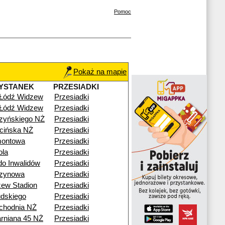
Pomoc
Pokaż na mapie
YSTANEK
PRZESIADKI
 Łódź Widzew
Przesiadki
 Łódź Widzew
Przesiadki
zyńskiego NŻ
Przesiadki
cińska NŻ
Przesiadki
montowa
Przesiadki
ola
Przesiadki
o Inwalidów
Przesiadki
zynowa
Przesiadki
ew Stadion
Przesiadki
udskiego
Przesiadki
chodnia NŻ
Przesiadki
arniana 45 NŻ
Przesiadki