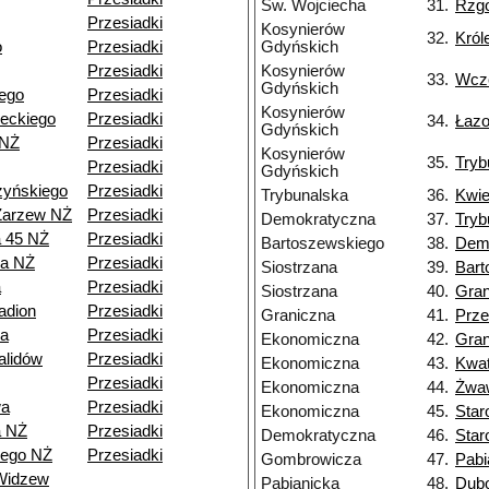
Św. Wojciecha
31.
Rzg
Przesiadki
Kosynierów
32.
Król
o
Przesiadki
Gdyńskich
Przesiadki
Kosynierów
33.
Wcz
Gdyńskich
ego
Przesiadki
Kosynierów
eckiego
Przesiadki
34.
Łaz
Gdyńskich
 NŻ
Przesiadki
Kosynierów
35.
Tryb
Przesiadki
Gdyńskich
zyńskiego
Przesiadki
Trybunalska
36.
Kwie
Zarzew NŻ
Przesiadki
Demokratyczna
37.
Tryb
a 45 NŻ
Przesiadki
Bartoszewskiego
38.
Dem
ia NŻ
Przesiadki
Siostrzana
39.
Bart
a
Przesiadki
Siostrzana
40.
Gran
adion
Przesiadki
Graniczna
41.
Prze
a
Przesiadki
Ekonomiczna
42.
Gran
alidów
Przesiadki
Ekonomiczna
43.
Kwa
Przesiadki
Ekonomiczna
44.
Żwa
wa
Przesiadki
Ekonomiczna
45.
Star
a NŻ
Przesiadki
Demokratyczna
46.
Star
iego NŻ
Przesiadki
Gombrowicza
47.
Pabi
Widzew
Pabianicka
48.
Dub