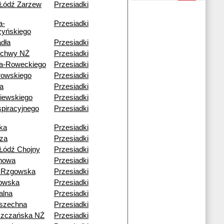
Łódź Zarzew
Przesiadki
a-
Przesiadki
yńskiego
dła
Przesiadki
echwy NŻ
Przesiadki
a-Roweckiego
Przesiadki
rowskiego
Przesiadki
a
Przesiadki
iewskiego
Przesiadki
piracyjnego
Przesiadki
ka
Przesiadki
za
Przesiadki
Łódź Chojny
Przesiadki
howa
Przesiadki
 Rzgowska
Przesiadki
owska
Przesiadki
alna
Przesiadki
szechna
Przesiadki
szczańska NŻ
Przesiadki