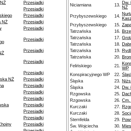
 NŻ
Przesiadki
Dw. 
Niciarniana
13.
NŻ
Przesiadki
Nurt
skiego
Przesiadki
Przybyszewskiego
14.
Kasz
a NŻ
Przesiadki
Przybyszewskiego
15.
Zapa
w
Przesiadki
Tatrzańska
16.
Brz
Tatrzańska
17.
Grot
Przesiadki
go
Tatrzańska
18.
Dąb
Przesiadki
Tatrzańska
19.
Rydl
NŻ
Tatrzańska
20.
Bron
Przesiadki
Kons
Felińskiego
21.
WP
Przesiadki
Konspiracyjnego WP
22.
Śląs
ska NŻ
Przesiadki
Śląska
23.
Niżs
na
Przesiadki
Śląska
24.
Dw. 
Przesiadki
Rzgowska
25.
Dac
Przesiadki
Rzgowska
26.
Cm.
wska
Przesiadki
Kurczaki
27.
Rzg
Przesiadki
Kurczaki
28.
Socj
Przesiadki
Sternfelda
29.
Pow
Chojny
Przesiadki
Św. Wojciecha
30.
Mie
Przesiadki