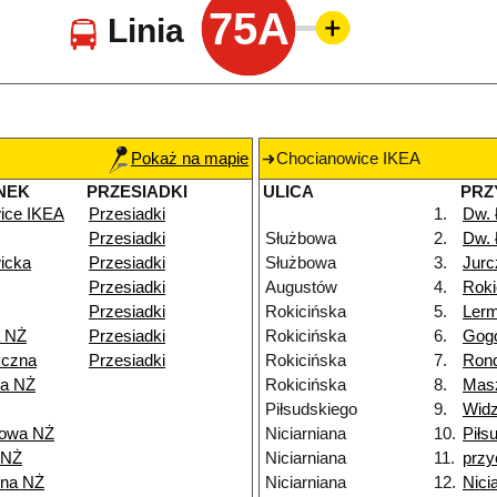
75A
Linia
Pokaż na mapie
Chocianowice IKEA
NEK
PRZESIADKI
ULICA
PRZ
ice IKEA
Przesiadki
1.
Dw.
Przesiadki
Służbowa
2.
Dw.
icka
Przesiadki
Służbowa
3.
Jurc
Przesiadki
Augustów
4.
Roki
Przesiadki
Rokicińska
5.
Ler
a NŻ
Przesiadki
Rokicińska
6.
Gog
yczna
Przesiadki
Rokicińska
7.
Rond
ka NŻ
Rokicińska
8.
Mas
Piłsudskiego
9.
Widz
kowa NŻ
Niciarniana
10.
Piłs
 NŻ
Niciarniana
11.
przy
nna NŻ
Niciarniana
12.
Nici