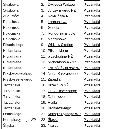
Służbowa
2.
Dw. Łódź Widzew
Przesiadki
Służbowa
3.
Jurczyńskiego NŻ
Przesiadki
Augustów
4.
Rokicińska NŻ
Przesiadki
Rokicińska
5.
Lermontowa
Przesiadki
Rokicińska
6.
Gogola
Przesiadki
Rokicińska
7.
Rondo Inwalidów
Przesiadki
Rokicińska
8.
Maszynowa
Przesiadki
Piłsudskiego
9.
Widzew Stadion
Przesiadki
Niciarniana
10.
Piłsudskiego
Przesiadki
Niciarniana
11.
przychodnia NŻ
Przesiadki
Niciarniana
12.
Niciarniana 45 NŻ
Przesiadki
Niciarniana
13.
Dw. Łódź Zarzew NŻ
Przesiadki
Przybyszewskiego
14.
Nurta-Kaszyńskiego
Przesiadki
Przybyszewskiego
15.
Zapadła
Przesiadki
Tatrzańska
16.
Brzechwy NŻ
Przesiadki
Tatrzańska
17.
Grota-Roweckiego
Przesiadki
Tatrzańska
18.
Dąbrowskiego
Przesiadki
Tatrzańska
19.
Rydla
Przesiadki
Tatrzańska
20.
Broniewskiego
Przesiadki
Felińskiego
21.
Konspiracyjnego WP
Przesiadki
Konspiracyjnego WP
22.
Śląska
Przesiadki
Śląska
23.
Niższa
Przesiadki