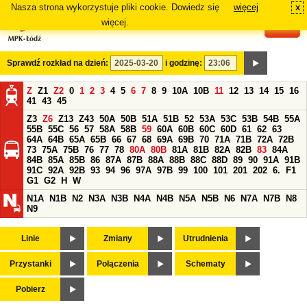
Nasza strona wykorzystuje pliki cookie. Dowiedz się
więcej
x
#
więcej.
Sprawdź rozkład na dzień:
i godzinę:
Z
Z1
Z2
0
1
2
3
4
5
6
7
8
9
10A
10B
11
12
13
14
15
16
41
43
45
Z3
Z6
Z13
Z43
50A
50B
51A
51B
52
53A
53C
53B
54B
55A
55B
55C
56
57
58A
58B
59
60A
60B
60C
60D
61
62
63
64A
64B
65A
65B
66
67
68
69A
69B
70
71A
71B
72A
72B
73
75A
75B
76
77
78
80A
80B
81A
81B
82A
82B
83
84A
84B
85A
85B
86
87A
87B
88A
88B
88C
88D
89
90
91A
91B
91C
92A
92B
93
94
96
97A
97B
99
100
101
201
202
6.
F1
G1
G2
H
W
N1A
N1B
N2
N3A
N3B
N4A
N4B
N5A
N5B
N6
N7A
N7B
N8
N9
Linie
Zmiany
Utrudnienia
Przystanki
Połączenia
Schematy
Pobierz