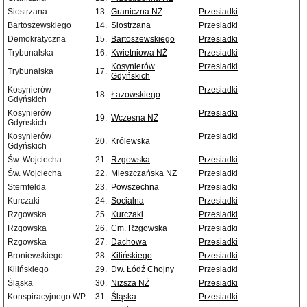
Siostrzana
13.
Graniczna NŻ
Przesiadki
Bartoszewskiego
14.
Siostrzana
Przesiadki
Demokratyczna
15.
Bartoszewskiego
Przesiadki
Trybunalska
16.
Kwietniowa NŻ
Przesiadki
Kosynierów
Przesiadki
Trybunalska
17.
Gdyńskich
Kosynierów
Przesiadki
18.
Łazowskiego
Gdyńskich
Kosynierów
Przesiadki
19.
Wczesna NŻ
Gdyńskich
Kosynierów
Przesiadki
20.
Królewska
Gdyńskich
Św. Wojciecha
21.
Rzgowska
Przesiadki
Św. Wojciecha
22.
Mieszczańska NŻ
Przesiadki
Sternfelda
23.
Powszechna
Przesiadki
Kurczaki
24.
Socjalna
Przesiadki
Rzgowska
25.
Kurczaki
Przesiadki
Rzgowska
26.
Cm. Rzgowska
Przesiadki
Rzgowska
27.
Dachowa
Przesiadki
Broniewskiego
28.
Kilińskiego
Przesiadki
Kilińskiego
29.
Dw. Łódź Chojny
Przesiadki
Śląska
30.
Niższa NŻ
Przesiadki
Konspiracyjnego WP
31.
Śląska
Przesiadki