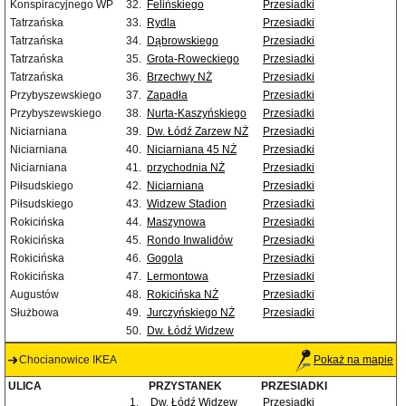
Konspiracyjnego WP
32.
Felińskiego
Przesiadki
Tatrzańska
33.
Rydla
Przesiadki
Tatrzańska
34.
Dąbrowskiego
Przesiadki
Tatrzańska
35.
Grota-Roweckiego
Przesiadki
Tatrzańska
36.
Brzechwy NŻ
Przesiadki
Przybyszewskiego
37.
Zapadła
Przesiadki
Przybyszewskiego
38.
Nurta-Kaszyńskiego
Przesiadki
Niciarniana
39.
Dw. Łódź Zarzew NŻ
Przesiadki
Niciarniana
40.
Niciarniana 45 NŻ
Przesiadki
Niciarniana
41.
przychodnia NŻ
Przesiadki
Piłsudskiego
42.
Niciarniana
Przesiadki
Piłsudskiego
43.
Widzew Stadion
Przesiadki
Rokicińska
44.
Maszynowa
Przesiadki
Rokicińska
45.
Rondo Inwalidów
Przesiadki
Rokicińska
46.
Gogola
Przesiadki
Rokicińska
47.
Lermontowa
Przesiadki
Augustów
48.
Rokicińska NŻ
Przesiadki
Służbowa
49.
Jurczyńskiego NŻ
Przesiadki
50.
Dw. Łódź Widzew
Chocianowice IKEA
Pokaż na mapie
ULICA
PRZYSTANEK
PRZESIADKI
1.
Dw. Łódź Widzew
Przesiadki