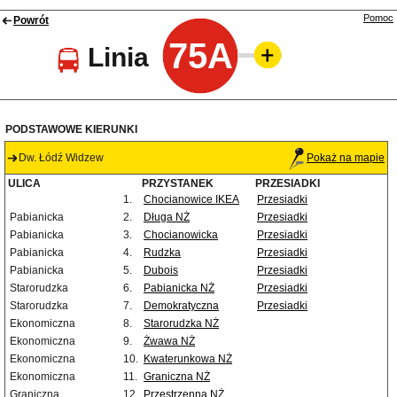
Pomoc
Powrót
75A
Linia
PODSTAWOWE KIERUNKI
Dw. Łódź Widzew
Pokaż na mapie
ULICA
PRZYSTANEK
PRZESIADKI
1.
Chocianowice IKEA
Przesiadki
Pabianicka
2.
Długa NŻ
Przesiadki
Pabianicka
3.
Chocianowicka
Przesiadki
Pabianicka
4.
Rudzka
Przesiadki
Pabianicka
5.
Dubois
Przesiadki
Starorudzka
6.
Pabianicka NŻ
Przesiadki
Starorudzka
7.
Demokratyczna
Przesiadki
Ekonomiczna
8.
Starorudzka NŻ
Ekonomiczna
9.
Żwawa NŻ
Ekonomiczna
10.
Kwaterunkowa NŻ
Ekonomiczna
11.
Graniczna NŻ
Graniczna
12.
Przestrzenna NŻ