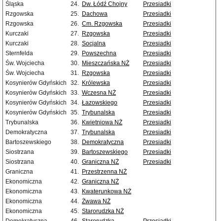
Śląska
24.
Dw. Łódź Chojny
Przesiadki
Rzgowska
25.
Dachowa
Przesiadki
Rzgowska
26.
Cm. Rzgowska
Przesiadki
Kurczaki
27.
Rzgowska
Przesiadki
Kurczaki
28.
Socjalna
Przesiadki
Sternfelda
29.
Powszechna
Przesiadki
Św. Wojciecha
30.
Mieszczańska NŻ
Przesiadki
Św. Wojciecha
31.
Rzgowska
Przesiadki
Kosynierów Gdyńskich
32.
Królewska
Przesiadki
Kosynierów Gdyńskich
33.
Wczesna NŻ
Przesiadki
Kosynierów Gdyńskich
34.
Łazowskiego
Przesiadki
Kosynierów Gdyńskich
35.
Trybunalska
Przesiadki
Trybunalska
36.
Kwietniowa NŻ
Przesiadki
Demokratyczna
37.
Trybunalska
Przesiadki
Bartoszewskiego
38.
Demokratyczna
Przesiadki
Siostrzana
39.
Bartoszewskiego
Przesiadki
Siostrzana
40.
Graniczna NŻ
Przesiadki
Graniczna
41.
Przestrzenna NŻ
Ekonomiczna
42.
Graniczna NŻ
Ekonomiczna
43.
Kwaterunkowa NŻ
Ekonomiczna
44.
Żwawa NŻ
Ekonomiczna
45.
Starorudzka NŻ