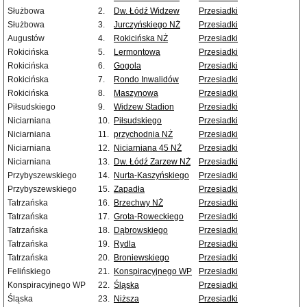
Służbowa
2.
Dw. Łódź Widzew
Przesiadki
Służbowa
3.
Jurczyńskiego NŻ
Przesiadki
Augustów
4.
Rokicińska NŻ
Przesiadki
Rokicińska
5.
Lermontowa
Przesiadki
Rokicińska
6.
Gogola
Przesiadki
Rokicińska
7.
Rondo Inwalidów
Przesiadki
Rokicińska
8.
Maszynowa
Przesiadki
Piłsudskiego
9.
Widzew Stadion
Przesiadki
Niciarniana
10.
Piłsudskiego
Przesiadki
Niciarniana
11.
przychodnia NŻ
Przesiadki
Niciarniana
12.
Niciarniana 45 NŻ
Przesiadki
Niciarniana
13.
Dw. Łódź Zarzew NŻ
Przesiadki
Przybyszewskiego
14.
Nurta-Kaszyńskiego
Przesiadki
Przybyszewskiego
15.
Zapadła
Przesiadki
Tatrzańska
16.
Brzechwy NŻ
Przesiadki
Tatrzańska
17.
Grota-Roweckiego
Przesiadki
Tatrzańska
18.
Dąbrowskiego
Przesiadki
Tatrzańska
19.
Rydla
Przesiadki
Tatrzańska
20.
Broniewskiego
Przesiadki
Felińskiego
21.
Konspiracyjnego WP
Przesiadki
Konspiracyjnego WP
22.
Śląska
Przesiadki
Śląska
23.
Niższa
Przesiadki