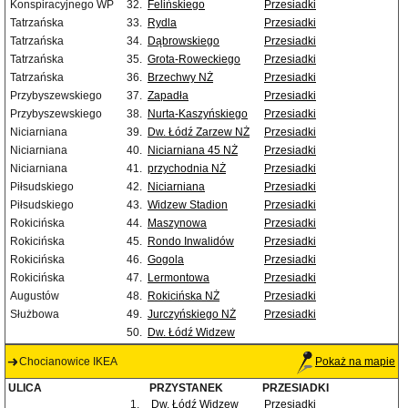
Konspiracyjnego WP
32.
Felińskiego
Przesiadki
Tatrzańska
33.
Rydla
Przesiadki
Tatrzańska
34.
Dąbrowskiego
Przesiadki
Tatrzańska
35.
Grota-Roweckiego
Przesiadki
Tatrzańska
36.
Brzechwy NŻ
Przesiadki
Przybyszewskiego
37.
Zapadła
Przesiadki
Przybyszewskiego
38.
Nurta-Kaszyńskiego
Przesiadki
Niciarniana
39.
Dw. Łódź Zarzew NŻ
Przesiadki
Niciarniana
40.
Niciarniana 45 NŻ
Przesiadki
Niciarniana
41.
przychodnia NŻ
Przesiadki
Piłsudskiego
42.
Niciarniana
Przesiadki
Piłsudskiego
43.
Widzew Stadion
Przesiadki
Rokicińska
44.
Maszynowa
Przesiadki
Rokicińska
45.
Rondo Inwalidów
Przesiadki
Rokicińska
46.
Gogola
Przesiadki
Rokicińska
47.
Lermontowa
Przesiadki
Augustów
48.
Rokicińska NŻ
Przesiadki
Służbowa
49.
Jurczyńskiego NŻ
Przesiadki
50.
Dw. Łódź Widzew
Chocianowice IKEA
Pokaż na mapie
ULICA
PRZYSTANEK
PRZESIADKI
1.
Dw. Łódź Widzew
Przesiadki