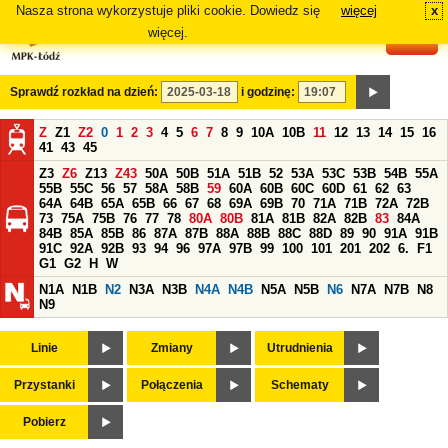
Nasza strona wykorzystuje pliki cookie. Dowiedz się
więcej
x
#
więcej.
Sprawdź rozkład na dzień:
i godzinę:
Z
Z1
Z2
0
1
2
3
4
5
6
7
8
9
10A
10B
11
12
13
14
15
16
41
43
45
Z3
Z6
Z13
Z43
50A
50B
51A
51B
52
53A
53C
53B
54B
55A
55B
55C
56
57
58A
58B
59
60A
60B
60C
60D
61
62
63
64A
64B
65A
65B
66
67
68
69A
69B
70
71A
71B
72A
72B
73
75A
75B
76
77
78
80A
80B
81A
81B
82A
82B
83
84A
84B
85A
85B
86
87A
87B
88A
88B
88C
88D
89
90
91A
91B
91C
92A
92B
93
94
96
97A
97B
99
100
101
201
202
6.
F1
G1
G2
H
W
N1A
N1B
N2
N3A
N3B
N4A
N4B
N5A
N5B
N6
N7A
N7B
N8
N9
Linie
Zmiany
Utrudnienia
Przystanki
Połączenia
Schematy
Pobierz