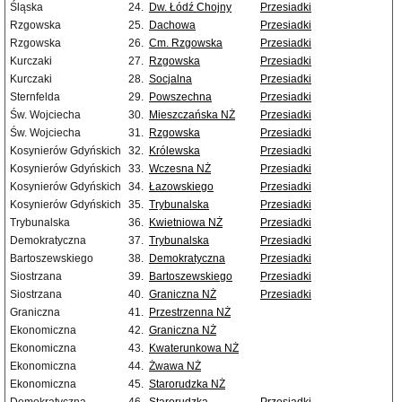
Śląska
24.
Dw. Łódź Chojny
Przesiadki
Rzgowska
25.
Dachowa
Przesiadki
Rzgowska
26.
Cm. Rzgowska
Przesiadki
Kurczaki
27.
Rzgowska
Przesiadki
Kurczaki
28.
Socjalna
Przesiadki
Sternfelda
29.
Powszechna
Przesiadki
Św. Wojciecha
30.
Mieszczańska NŻ
Przesiadki
Św. Wojciecha
31.
Rzgowska
Przesiadki
Kosynierów Gdyńskich
32.
Królewska
Przesiadki
Kosynierów Gdyńskich
33.
Wczesna NŻ
Przesiadki
Kosynierów Gdyńskich
34.
Łazowskiego
Przesiadki
Kosynierów Gdyńskich
35.
Trybunalska
Przesiadki
Trybunalska
36.
Kwietniowa NŻ
Przesiadki
Demokratyczna
37.
Trybunalska
Przesiadki
Bartoszewskiego
38.
Demokratyczna
Przesiadki
Siostrzana
39.
Bartoszewskiego
Przesiadki
Siostrzana
40.
Graniczna NŻ
Przesiadki
Graniczna
41.
Przestrzenna NŻ
Ekonomiczna
42.
Graniczna NŻ
Ekonomiczna
43.
Kwaterunkowa NŻ
Ekonomiczna
44.
Żwawa NŻ
Ekonomiczna
45.
Starorudzka NŻ