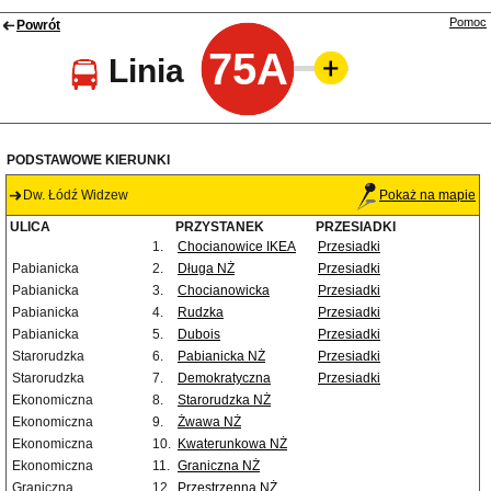
Pomoc
Powrót
75A
Linia
PODSTAWOWE KIERUNKI
Dw. Łódź Widzew
Pokaż na mapie
ULICA
PRZYSTANEK
PRZESIADKI
1.
Chocianowice IKEA
Przesiadki
Pabianicka
2.
Długa NŻ
Przesiadki
Pabianicka
3.
Chocianowicka
Przesiadki
Pabianicka
4.
Rudzka
Przesiadki
Pabianicka
5.
Dubois
Przesiadki
Starorudzka
6.
Pabianicka NŻ
Przesiadki
Starorudzka
7.
Demokratyczna
Przesiadki
Ekonomiczna
8.
Starorudzka NŻ
Ekonomiczna
9.
Żwawa NŻ
Ekonomiczna
10.
Kwaterunkowa NŻ
Ekonomiczna
11.
Graniczna NŻ
Graniczna
12.
Przestrzenna NŻ