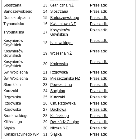
Siostrzana
13.
Graniczna NŻ
Przesiadki
Bartoszewskiego
14.
Siostrzana
Przesiadki
Demokratyczna
15.
Bartoszewskiego
Przesiadki
Trybunalska
16.
Kwietniowa NŻ
Przesiadki
Kosynierów
Przesiadki
Trybunalska
17.
Gdyńskich
Kosynierów
Przesiadki
18.
Łazowskiego
Gdyńskich
Kosynierów
Przesiadki
19.
Wczesna NŻ
Gdyńskich
Kosynierów
Przesiadki
20.
Królewska
Gdyńskich
Św. Wojciecha
21.
Rzgowska
Przesiadki
Św. Wojciecha
22.
Mieszczańska NŻ
Przesiadki
Sternfelda
23.
Powszechna
Przesiadki
Kurczaki
24.
Socjalna
Przesiadki
Rzgowska
25.
Kurczaki
Przesiadki
Rzgowska
26.
Cm. Rzgowska
Przesiadki
Rzgowska
27.
Dachowa
Przesiadki
Broniewskiego
28.
Kilińskiego
Przesiadki
Kilińskiego
29.
Dw. Łódź Chojny
Przesiadki
Śląska
30.
Niższa NŻ
Przesiadki
Konspiracyjnego WP
31.
Śląska
Przesiadki