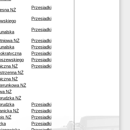
Przesiadki
esna NŻ
Przesiadki
owskiego
Przesiadki
unalska
tniowa NŻ
Przesiadki
unalska
Przesiadki
okratyczna
Przesiadki
oszewskiego
Przesiadki
iczna NŻ
Przesiadki
strzenna NŻ
iczna NŻ
terunkowa NŻ
wa NŻ
orudzka NŻ
orudzka
Przesiadki
anicka NŻ
Przesiadki
ois NŻ
Przesiadki
zka
Przesiadki