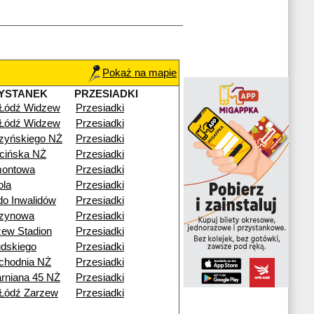
Pokaż na mapie
YSTANEK
PRZESIADKI
 Łódź Widzew
Przesiadki
 Łódź Widzew
Przesiadki
zyńskiego NŻ
Przesiadki
cińska NŻ
Przesiadki
montowa
Przesiadki
ola
Przesiadki
o Inwalidów
Przesiadki
zynowa
Przesiadki
ew Stadion
Przesiadki
udskiego
Przesiadki
chodnia NŻ
Przesiadki
arniana 45 NŻ
Przesiadki
Łódź Zarzew
Przesiadki