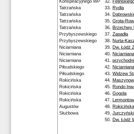
Konspiracyjnego WP
32.
Felińskieg
Tatrzańska
33.
Rydla
Tatrzańska
34.
Dąbrowski
Tatrzańska
35.
Grota-Row
Tatrzańska
36.
Brzechwy
Przybyszewskiego
37.
Zapadła
Przybyszewskiego
38.
Nurta-Kas
Niciarniana
39.
Dw. Łódź 
Niciarniana
40.
Niciarnian
Niciarniana
41.
przychodn
Piłsudskiego
42.
Niciarnian
Piłsudskiego
43.
Widzew St
Rokicińska
44.
Maszynow
Rokicińska
45.
Rondo Inw
Rokicińska
46.
Gogola
Rokicińska
47.
Lermonto
Augustów
48.
Rokicińsk
Służbowa
49.
Jurczyńsk
50.
Dw. Łódź 