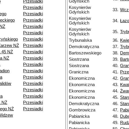
o
Przesiadki
Gdyńskich
Przesiadki
Kosynierów
33.
Wcz
Gdyńskich
ego
Przesiadki
Kosynierów
eckiego
Przesiadki
34.
Łaz
Gdyńskich
 NŻ
Przesiadki
Kosynierów
35.
Tryb
Przesiadki
Gdyńskich
zyńskiego
Przesiadki
Trybunalska
36.
Kwie
Zarzew NŻ
Przesiadki
Demokratyczna
37.
Tryb
a 45 NŻ
Przesiadki
Bartoszewskiego
38.
Dem
ia NŻ
Przesiadki
Siostrzana
39.
Bart
a
Przesiadki
Siostrzana
40.
Gran
adion
Przesiadki
Graniczna
41.
Prze
a
Przesiadki
Ekonomiczna
42.
Gran
alidów
Przesiadki
Ekonomiczna
43.
Kwa
Przesiadki
Ekonomiczna
44.
Żwa
wa
Przesiadki
Ekonomiczna
45.
Star
a NŻ
Przesiadki
Demokratyczna
46.
Star
iego NŻ
Przesiadki
Gombrowicza
47.
Pabi
Widzew
Pabianicka
48.
Dub
Pabianicka
49.
Rud