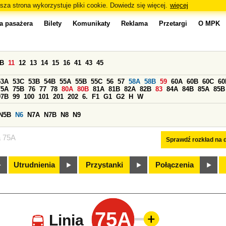
sza strona wykorzystuje pliki cookie. Dowiedz się więcej.
więcej
a pasażera
Bilety
Komunikaty
Reklama
Przetargi
O MPK
0B
11
12
13
14
15
16
41
43
45
53A
53C
53B
54B
55A
55B
55C
56
57
58A
58B
59
60A
60B
60C
60
75A
75B
76
77
78
80A
80B
81A
81B
82A
82B
83
84A
84B
85A
85B
97B
99
100
101
201
202
6.
F1
G1
G2
H
W
N5B
N6
N7A
N7B
N8
N9
a 75A
Sprawdź rozkład na d
Utrudnienia
Przystanki
Połączenia
75A
Linia