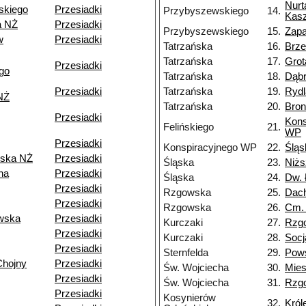
Nurt
skiego
Przesiadki
Przybyszewskiego
14.
Kasz
a NŻ
Przesiadki
Przybyszewskiego
15.
Zapa
w
Przesiadki
Tatrzańska
16.
Brz
Tatrzańska
17.
Grot
Przesiadki
go
Tatrzańska
18.
Dąb
Przesiadki
Tatrzańska
19.
Rydl
NŻ
Tatrzańska
20.
Bron
Przesiadki
Kons
Felińskiego
21.
WP
Przesiadki
Konspiracyjnego WP
22.
Śląs
ska NŻ
Przesiadki
Śląska
23.
Niżs
na
Przesiadki
Śląska
24.
Dw. 
Przesiadki
Rzgowska
25.
Dac
Przesiadki
Rzgowska
26.
Cm.
wska
Przesiadki
Kurczaki
27.
Rzg
Przesiadki
Kurczaki
28.
Socj
Przesiadki
Sternfelda
29.
Pow
Chojny
Przesiadki
Św. Wojciecha
30.
Mie
Przesiadki
Św. Wojciecha
31.
Rzg
Przesiadki
Kosynierów
32.
Król