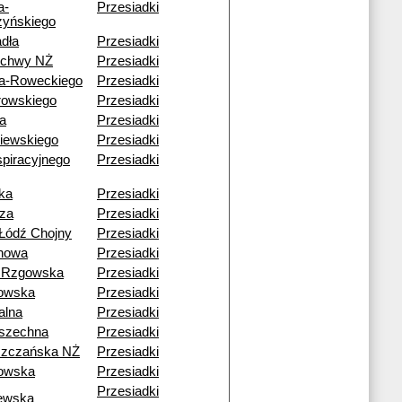
a-
Przesiadki
yńskiego
dła
Przesiadki
echwy NŻ
Przesiadki
a-Roweckiego
Przesiadki
rowskiego
Przesiadki
a
Przesiadki
iewskiego
Przesiadki
piracyjnego
Przesiadki
ka
Przesiadki
za
Przesiadki
Łódź Chojny
Przesiadki
howa
Przesiadki
 Rzgowska
Przesiadki
owska
Przesiadki
alna
Przesiadki
szechna
Przesiadki
szczańska NŻ
Przesiadki
owska
Przesiadki
Przesiadki
ewska