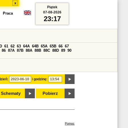
x
Piątek
07-08-2026
Praca
23:17
D
61
62
63
64A
64B
65A
65B
66
67
86
87A
87B
88A
88B
88C
88D
89
90
zień:
i godzinę:
Schematy
Pobierz
Pomoc