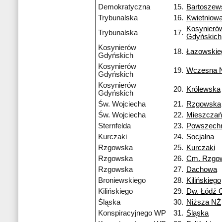
Demokratyczna
15.
Bartoszew
Trybunalska
16.
Kwietniow
Kosynieró
Trybunalska
17.
Gdyńskich
Kosynierów
18.
Łazowskie
Gdyńskich
Kosynierów
19.
Wczesna 
Gdyńskich
Kosynierów
20.
Królewska
Gdyńskich
Św. Wojciecha
21.
Rzgowska
Św. Wojciecha
22.
Mieszczań
Sternfelda
23.
Powszech
Kurczaki
24.
Socjalna
Rzgowska
25.
Kurczaki
Rzgowska
26.
Cm. Rzgo
Rzgowska
27.
Dachowa
Broniewskiego
28.
Kilińskiego
Kilińskiego
29.
Dw. Łódź 
Śląska
30.
Niższa NŻ
Konspiracyjnego WP
31.
Śląska