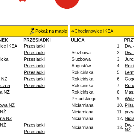
Pokaż na mapie
Chocianowice IKEA
NEK
PRZESIADKI
ULICA
PRZ
ice IKEA
Przesiadki
1.
Dw.
Przesiadki
Służbowa
2.
Dw.
icka
Przesiadki
Służbowa
3.
Jurc
Przesiadki
Augustów
4.
Roki
Przesiadki
Rokicińska
5.
Ler
a NŻ
Przesiadki
Rokicińska
6.
Gog
yczna
Przesiadki
Rokicińska
7.
Rond
ka NŻ
Rokicińska
8.
Mas
Piłsudskiego
9.
Widz
kowa NŻ
Niciarniana
10.
Piłs
 NŻ
Niciarniana
11.
przy
nna NŻ
Niciarniana
12.
Nici
 NŻ
Przesiadki
Dw. 
Niciarniana
13.
NŻ
Przesiadki