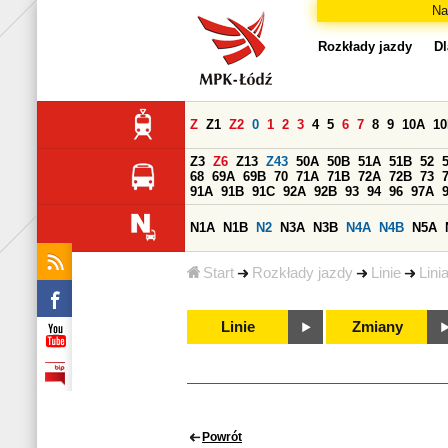
Na
Rozkłady jazdy
Dl
Z
Z1
Z2
0
1
2
3
4
5
6
7
8
9
10A
1
Z3
Z6
Z13
Z43
50A
50B
51A
51B
52
68
69A
69B
70
71A
71B
72A
72B
73
91A
91B
91C
92A
92B
93
94
96
97A
N1A
N1B
N2
N3A
N3B
N4A
N4B
N5A
Start
Rozkłady jazdy
Linie
Lini
Linie
Zmiany
Powrót