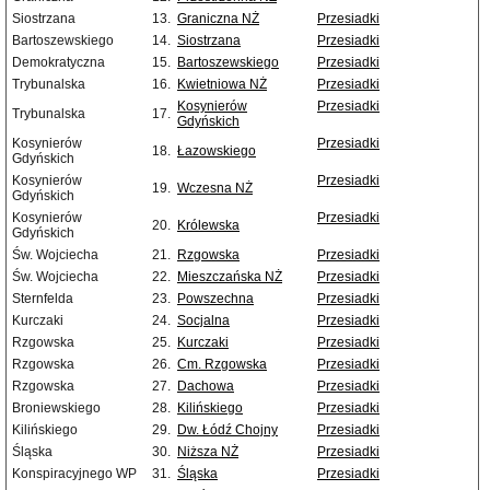
Siostrzana
13.
Graniczna NŻ
Przesiadki
Bartoszewskiego
14.
Siostrzana
Przesiadki
Demokratyczna
15.
Bartoszewskiego
Przesiadki
Trybunalska
16.
Kwietniowa NŻ
Przesiadki
Kosynierów
Przesiadki
Trybunalska
17.
Gdyńskich
Kosynierów
Przesiadki
18.
Łazowskiego
Gdyńskich
Kosynierów
Przesiadki
19.
Wczesna NŻ
Gdyńskich
Kosynierów
Przesiadki
20.
Królewska
Gdyńskich
Św. Wojciecha
21.
Rzgowska
Przesiadki
Św. Wojciecha
22.
Mieszczańska NŻ
Przesiadki
Sternfelda
23.
Powszechna
Przesiadki
Kurczaki
24.
Socjalna
Przesiadki
Rzgowska
25.
Kurczaki
Przesiadki
Rzgowska
26.
Cm. Rzgowska
Przesiadki
Rzgowska
27.
Dachowa
Przesiadki
Broniewskiego
28.
Kilińskiego
Przesiadki
Kilińskiego
29.
Dw. Łódź Chojny
Przesiadki
Śląska
30.
Niższa NŻ
Przesiadki
Konspiracyjnego WP
31.
Śląska
Przesiadki