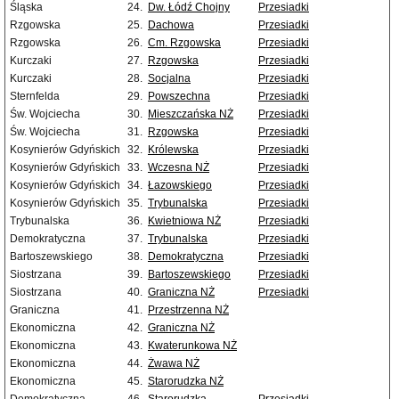
Śląska
24.
Dw. Łódź Chojny
Przesiadki
Rzgowska
25.
Dachowa
Przesiadki
Rzgowska
26.
Cm. Rzgowska
Przesiadki
Kurczaki
27.
Rzgowska
Przesiadki
Kurczaki
28.
Socjalna
Przesiadki
Sternfelda
29.
Powszechna
Przesiadki
Św. Wojciecha
30.
Mieszczańska NŻ
Przesiadki
Św. Wojciecha
31.
Rzgowska
Przesiadki
Kosynierów Gdyńskich
32.
Królewska
Przesiadki
Kosynierów Gdyńskich
33.
Wczesna NŻ
Przesiadki
Kosynierów Gdyńskich
34.
Łazowskiego
Przesiadki
Kosynierów Gdyńskich
35.
Trybunalska
Przesiadki
Trybunalska
36.
Kwietniowa NŻ
Przesiadki
Demokratyczna
37.
Trybunalska
Przesiadki
Bartoszewskiego
38.
Demokratyczna
Przesiadki
Siostrzana
39.
Bartoszewskiego
Przesiadki
Siostrzana
40.
Graniczna NŻ
Przesiadki
Graniczna
41.
Przestrzenna NŻ
Ekonomiczna
42.
Graniczna NŻ
Ekonomiczna
43.
Kwaterunkowa NŻ
Ekonomiczna
44.
Żwawa NŻ
Ekonomiczna
45.
Starorudzka NŻ