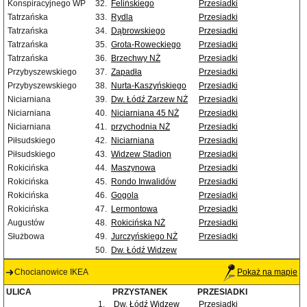
Konspiracyjnego WP
32.
Felińskiego
Przesiadki
Tatrzańska
33.
Rydla
Przesiadki
Tatrzańska
34.
Dąbrowskiego
Przesiadki
Tatrzańska
35.
Grota-Roweckiego
Przesiadki
Tatrzańska
36.
Brzechwy NŻ
Przesiadki
Przybyszewskiego
37.
Zapadła
Przesiadki
Przybyszewskiego
38.
Nurta-Kaszyńskiego
Przesiadki
Niciarniana
39.
Dw. Łódź Zarzew NŻ
Przesiadki
Niciarniana
40.
Niciarniana 45 NŻ
Przesiadki
Niciarniana
41.
przychodnia NŻ
Przesiadki
Piłsudskiego
42.
Niciarniana
Przesiadki
Piłsudskiego
43.
Widzew Stadion
Przesiadki
Rokicińska
44.
Maszynowa
Przesiadki
Rokicińska
45.
Rondo Inwalidów
Przesiadki
Rokicińska
46.
Gogola
Przesiadki
Rokicińska
47.
Lermontowa
Przesiadki
Augustów
48.
Rokicińska NŻ
Przesiadki
Służbowa
49.
Jurczyńskiego NŻ
Przesiadki
50.
Dw. Łódź Widzew
Chocianowice IKEA
Pokaż na mapie
ULICA
PRZYSTANEK
PRZESIADKI
1.
Dw. Łódź Widzew
Przesiadki