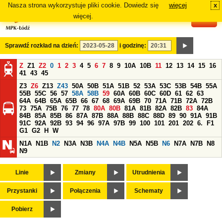
Nasza strona wykorzystuje pliki cookie. Dowiedz się
więcej
x
#
więcej.
Sprawdź rozkład na dzień:
i godzinę:
Z
Z1
Z2
0
1
2
3
4
5
6
7
8
9
10A
10B
11
12
13
14
15
16
41
43
45
Z3
Z6
Z13
Z43
50A
50B
51A
51B
52
53A
53C
53B
54B
55A
55B
55C
56
57
58A
58B
59
60A
60B
60C
60D
61
62
63
64A
64B
65A
65B
66
67
68
69A
69B
70
71A
71B
72A
72B
73
75A
75B
76
77
78
80A
80B
81A
81B
82A
82B
83
84A
84B
85A
85B
86
87A
87B
88A
88B
88C
88D
89
90
91A
91B
91C
92A
92B
93
94
96
97A
97B
99
100
101
201
202
6.
F1
G1
G2
H
W
N1A
N1B
N2
N3A
N3B
N4A
N4B
N5A
N5B
N6
N7A
N7B
N8
N9
Linie
Zmiany
Utrudnienia
Przystanki
Połączenia
Schematy
Pobierz