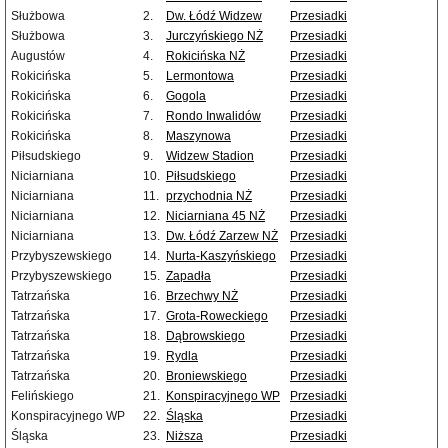
Służbowa
2.
Dw. Łódź Widzew
Przesiadki
Służbowa
3.
Jurczyńskiego NŻ
Przesiadki
Augustów
4.
Rokicińska NŻ
Przesiadki
Rokicińska
5.
Lermontowa
Przesiadki
Rokicińska
6.
Gogola
Przesiadki
Rokicińska
7.
Rondo Inwalidów
Przesiadki
Rokicińska
8.
Maszynowa
Przesiadki
Piłsudskiego
9.
Widzew Stadion
Przesiadki
Niciarniana
10.
Piłsudskiego
Przesiadki
Niciarniana
11.
przychodnia NŻ
Przesiadki
Niciarniana
12.
Niciarniana 45 NŻ
Przesiadki
Niciarniana
13.
Dw. Łódź Zarzew NŻ
Przesiadki
Przybyszewskiego
14.
Nurta-Kaszyńskiego
Przesiadki
Przybyszewskiego
15.
Zapadła
Przesiadki
Tatrzańska
16.
Brzechwy NŻ
Przesiadki
Tatrzańska
17.
Grota-Roweckiego
Przesiadki
Tatrzańska
18.
Dąbrowskiego
Przesiadki
Tatrzańska
19.
Rydla
Przesiadki
Tatrzańska
20.
Broniewskiego
Przesiadki
Felińskiego
21.
Konspiracyjnego WP
Przesiadki
Konspiracyjnego WP
22.
Śląska
Przesiadki
Śląska
23.
Niższa
Przesiadki