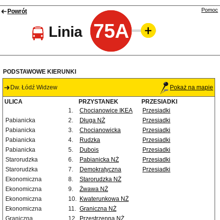
Pomoc
Powrót
75A
Linia
PODSTAWOWE KIERUNKI
Dw. Łódź Widzew
Pokaż na mapie
ULICA
PRZYSTANEK
PRZESIADKI
1.
Chocianowice IKEA
Przesiadki
Pabianicka
2.
Długa NŻ
Przesiadki
Pabianicka
3.
Chocianowicka
Przesiadki
Pabianicka
4.
Rudzka
Przesiadki
Pabianicka
5.
Dubois
Przesiadki
Starorudzka
6.
Pabianicka NŻ
Przesiadki
Starorudzka
7.
Demokratyczna
Przesiadki
Ekonomiczna
8.
Starorudzka NŻ
Ekonomiczna
9.
Żwawa NŻ
Ekonomiczna
10.
Kwaterunkowa NŻ
Ekonomiczna
11.
Graniczna NŻ
Graniczna
12.
Przestrzenna NŻ