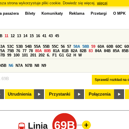
sza strona wykorzystuje pliki cookie. Dowiedz się więcej.
więcej
a pasażera
Bilety
Komunikaty
Reklama
Przetargi
O MPK
0B
11
12
13
14
15
16
41
43
45
53A
53C
53B
54B
55A
55B
55C
56
57
58A
58B
59
60A
60B
60C
60
75A
75B
76
77
78
80A
80B
81A
81B
82A
82B
83
84A
84B
85A
85B
97B
99
100
101
201
202
6.
F1
G1
G2
H
W
N5B
N6
N7A
N7B
N8
N9
a 69B
Sprawdź rozkład na d
Utrudnienia
Przystanki
Połączenia
69B
Linia