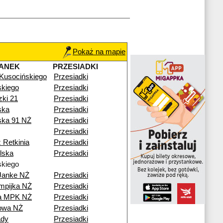
Pokaż na mapie
ANEK
PRZESIADKI
 Kusocińskiego
Przesiadki
kiego
Przesiadki
zki 21
Przesiadki
ska
Przesiadki
ska 91 NŻ
Przesiadki
Przesiadki
 Retkinia
Przesiadki
lska
Przesiadki
kiego
Janke NŻ
Przesiadki
mpijka NŻ
Przesiadki
ia MPK NŻ
Przesiadki
nowa NŻ
Przesiadki
ady
Przesiadki