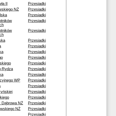
ła II
Przesiadki
wskiego NŻ
Przesiadki
lska
Przesiadki
otników
Przesiadki
ch
otników
Przesiadki
ch
ska
Przesiadki
a
Przesiadki
ka
Przesiadki
go
Przesiadki
skiego
Przesiadki
o-Rydza
Przesiadki
ka
Przesiadki
acyjnego WP
Przesiadki
a
Przesiadki
yńskiej
Przesiadki
kiego
Przesiadki
ź Dąbrowa NŻ
Przesiadki
wskiego NŻ
Przesiadki
Przesiadki