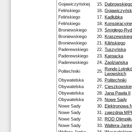
Gojawiczyńskiej
15.
Dąbrowskieg
Felińskiego
16.
Gojawiczyński
Felińskiego
17.
Kadłubka
Felińskiego
18.
Konspiracyjn
Broniewskiego
19.
Śmigłego-Ry
Broniewskiego
20.
Kraszewskie
Broniewskiego
21.
Kilińskiego
Paderewskiego
22.
Tuszyńska
Paderewskiego
23.
Karpacka
Paderewskiego
24.
Zaolziańska
Rondo Lotnik
Politechniki
25.
Lwowskich
Obywatelska
26.
Politechniki
Obywatelska
27.
Cieszkowskie
Obywatelska
28.
Jana Pawła II
Obywatelska
29.
Nowe Sady
Nowe Sady
30.
Elektronowa 
Nowe Sady
31.
zajezdnia MP
Nowe Sady
32.
ROD Olimpijk
Nowe Sady
33.
Waltera-Jank