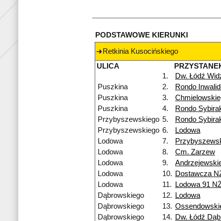
PODSTAWOWE KIERUNKI
Retkinia Kusocińskiego
ULICA
PRZYSTANE
1.
Dw. Łódź Wi
Puszkina
2.
Rondo Inwali
Puszkina
3.
Chmielowskie
Puszkina
4.
Rondo Sybira
Przybyszewskiego
5.
Rondo Sybira
Przybyszewskiego
6.
Lodowa
Lodowa
7.
Przybyszews
Lodowa
8.
Cm. Zarzew
Lodowa
9.
Andrzejewski
Lodowa
10.
Dostawcza N
Lodowa
11.
Lodowa 91 N
Dąbrowskiego
12.
Lodowa
Dąbrowskiego
13.
Ossendowski
Dąbrowskiego
14.
Dw. Łódź Dą