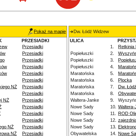
Pokaż na mapie
Dw. Łódź Widzew
K
PRZESIADKI
ULICA
PRZYST
dzew
Przesiadki
1.
Retkinia
dów
Przesiadki
Popiełuszki
2.
Wyszyńs
go
Przesiadki
Popiełuszki
3.
Popiełus
ków
Przesiadki
Popiełuszki
4.
Maratoń
ków
Przesiadki
Maratońska
5.
Maratoń
Przesiadki
Maratońska
6.
Plocka
kiego NŻ
Przesiadki
Maratońska
7.
Dw. Łódź
Przesiadki
Maratońska
8.
Obywate
ej NŻ
Przesiadki
Waltera-Janke
9.
Wyszyńs
Ż
Przesiadki
Nowe Sady
10.
Waltera-
Ż
Przesiadki
Nowe Sady
11.
ROD Oli
Przesiadki
Nowe Sady
12.
zajezdn
ego NŻ
Przesiadki
Nowe Sady
13.
Elektro
browa NŻ
Przesiadki
Obywatelska
14.
Nowe S