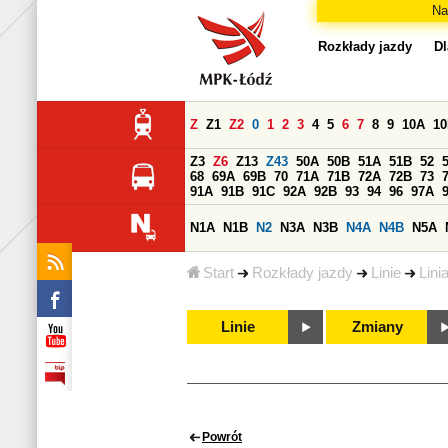
Na
Rozkłady jazdy
Dl
Z
Z1
Z2
0
1
2
3
4
5
6
7
8
9
10A
1
Z3
Z6
Z13
Z43
50A
50B
51A
51B
52
68
69A
69B
70
71A
71B
72A
72B
73
91A
91B
91C
92A
92B
93
94
96
97A
N1A
N1B
N2
N3A
N3B
N4A
N4B
N5A
Start
Rozkłady jazdy
Linie
Lini
Linie
Zmiany
Powrót