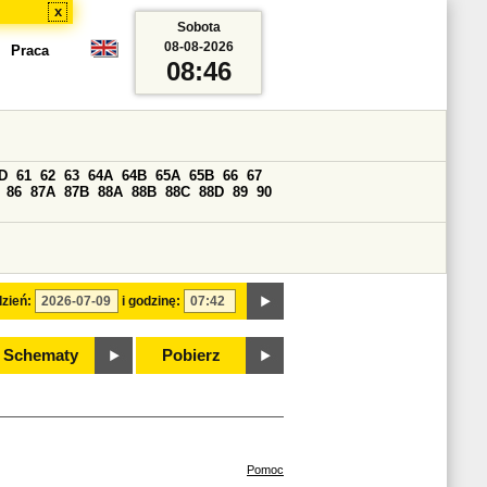
x
Sobota
08-08-2026
Praca
08:46
D
61
62
63
64A
64B
65A
65B
66
67
86
87A
87B
88A
88B
88C
88D
89
90
zień:
i godzinę:
Schematy
Pobierz
Pomoc