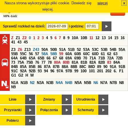
Nasza strona wykorzystuje pliki cookie. Dowiedz się
więcej
x
#
więcej.
Sprawdź rozkład na dzień:
i godzinę:
Z
Z1
Z2
0
1
2
3
4
5
6
7
8
9
10A
10B
11
12
13
14
15
16
41
43
45
Z3
Z6
Z13
Z43
50A
50B
51A
51B
52
53A
53C
53B
54B
55A
55B
55C
56
57
58A
58B
59
60A
60B
60C
60D
61
62
63
64A
64B
65A
65B
66
67
68
69A
69B
70
71A
71B
72A
72B
73
75A
75B
76
77
78
80A
80B
81A
81B
82A
82B
83
84A
84B
85A
85B
86
87A
87B
88A
88B
88C
88D
89
90
91A
91B
91C
92A
92B
93
94
96
97A
97B
99
100
101
201
202
6.
F1
G1
G2
H
W
N1A
N1B
N2
N3A
N3B
N4A
N4B
N5A
N5B
N6
N7A
N7B
N8
N9
Linie
Zmiany
Utrudnienia
Przystanki
Połączenia
Schematy
Pobierz