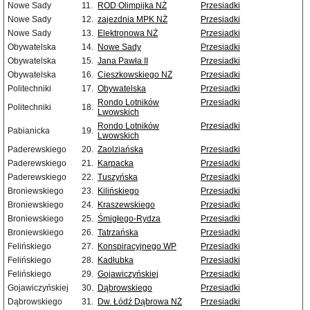
Nowe Sady
11.
ROD Olimpijka NŻ
Przesiadki
Nowe Sady
12.
zajezdnia MPK NŻ
Przesiadki
Nowe Sady
13.
Elektronowa NŻ
Przesiadki
Obywatelska
14.
Nowe Sady
Przesiadki
Obywatelska
15.
Jana Pawła II
Przesiadki
Obywatelska
16.
Cieszkowskiego NŻ
Przesiadki
Politechniki
17.
Obywatelska
Przesiadki
Rondo Lotników
Przesiadki
Politechniki
18.
Lwowskich
Rondo Lotników
Przesiadki
Pabianicka
19.
Lwowskich
Paderewskiego
20.
Zaolziańska
Przesiadki
Paderewskiego
21.
Karpacka
Przesiadki
Paderewskiego
22.
Tuszyńska
Przesiadki
Broniewskiego
23.
Kilińskiego
Przesiadki
Broniewskiego
24.
Kraszewskiego
Przesiadki
Broniewskiego
25.
Śmigłego-Rydza
Przesiadki
Broniewskiego
26.
Tatrzańska
Przesiadki
Felińskiego
27.
Konspiracyjnego WP
Przesiadki
Felińskiego
28.
Kadłubka
Przesiadki
Felińskiego
29.
Gojawiczyńskiej
Przesiadki
Gojawiczyńskiej
30.
Dąbrowskiego
Przesiadki
Dąbrowskiego
31.
Dw. Łódź Dąbrowa NŻ
Przesiadki