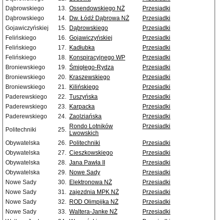
Dąbrowskiego
13.
Ossendowskiego NŻ
Przesiadki
Dąbrowskiego
14.
Dw. Łódź Dąbrowa NŻ
Przesiadki
Gojawiczyńskiej
15.
Dąbrowskiego
Przesiadki
Felińskiego
16.
Gojawiczyńskiej
Przesiadki
Felińskiego
17.
Kadłubka
Przesiadki
Felińskiego
18.
Konspiracyjnego WP
Przesiadki
Broniewskiego
19.
Śmigłego-Rydza
Przesiadki
Broniewskiego
20.
Kraszewskiego
Przesiadki
Broniewskiego
21.
Kilińskiego
Przesiadki
Paderewskiego
22.
Tuszyńska
Przesiadki
Paderewskiego
23.
Karpacka
Przesiadki
Paderewskiego
24.
Zaolziańska
Przesiadki
Rondo Lotników
Przesiadki
Politechniki
25.
Lwowskich
Obywatelska
26.
Politechniki
Przesiadki
Obywatelska
27.
Cieszkowskiego
Przesiadki
Obywatelska
28.
Jana Pawła II
Przesiadki
Obywatelska
29.
Nowe Sady
Przesiadki
Nowe Sady
30.
Elektronowa NŻ
Przesiadki
Nowe Sady
31.
zajezdnia MPK NŻ
Przesiadki
Nowe Sady
32.
ROD Olimpijka NŻ
Przesiadki
Nowe Sady
33.
Waltera-Janke NŻ
Przesiadki