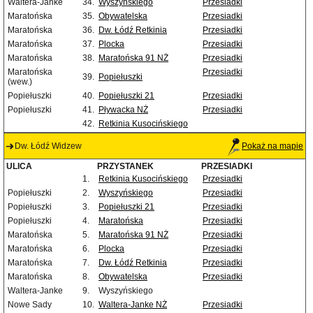
Waltera-Janke
34.
Wyszyńskiego
Przesiadki
Maratońska
35.
Obywatelska
Przesiadki
Maratońska
36.
Dw. Łódź Retkinia
Przesiadki
Maratońska
37.
Plocka
Przesiadki
Maratońska
38.
Maratońska 91 NŻ
Przesiadki
Maratońska
Przesiadki
39.
Popiełuszki
(wew.)
Popiełuszki
40.
Popiełuszki 21
Przesiadki
Popiełuszki
41.
Pływacka NŻ
Przesiadki
42.
Retkinia Kusocińskiego
Dw. Łódź Widzew
Pokaż na mapie
ULICA
PRZYSTANEK
PRZESIADKI
1.
Retkinia Kusocińskiego
Przesiadki
Popiełuszki
2.
Wyszyńskiego
Przesiadki
Popiełuszki
3.
Popiełuszki 21
Przesiadki
Popiełuszki
4.
Maratońska
Przesiadki
Maratońska
5.
Maratońska 91 NŻ
Przesiadki
Maratońska
6.
Plocka
Przesiadki
Maratońska
7.
Dw. Łódź Retkinia
Przesiadki
Maratońska
8.
Obywatelska
Przesiadki
Waltera-Janke
9.
Wyszyńskiego
Nowe Sady
10.
Waltera-Janke NŻ
Przesiadki