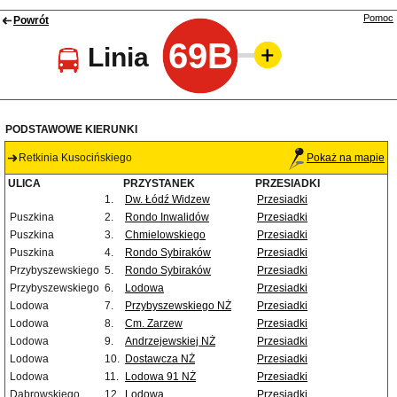
Pomoc
Powrót
69B
Linia
PODSTAWOWE KIERUNKI
Retkinia Kusocińskiego
Pokaż na mapie
ULICA
PRZYSTANEK
PRZESIADKI
1.
Dw. Łódź Widzew
Przesiadki
Puszkina
2.
Rondo Inwalidów
Przesiadki
Puszkina
3.
Chmielowskiego
Przesiadki
Puszkina
4.
Rondo Sybiraków
Przesiadki
Przybyszewskiego
5.
Rondo Sybiraków
Przesiadki
Przybyszewskiego
6.
Lodowa
Przesiadki
Lodowa
7.
Przybyszewskiego NŻ
Przesiadki
Lodowa
8.
Cm. Zarzew
Przesiadki
Lodowa
9.
Andrzejewskiej NŻ
Przesiadki
Lodowa
10.
Dostawcza NŻ
Przesiadki
Lodowa
11.
Lodowa 91 NŻ
Przesiadki
Dąbrowskiego
12.
Lodowa
Przesiadki