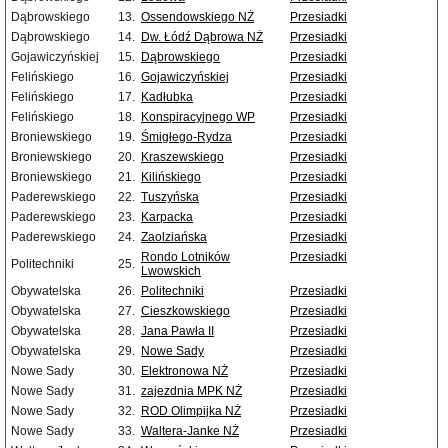
Dąbrowskiego
13.
Ossendowskiego NŻ
Przesiadki
Dąbrowskiego
14.
Dw. Łódź Dąbrowa NŻ
Przesiadki
Gojawiczyńskiej
15.
Dąbrowskiego
Przesiadki
Felińskiego
16.
Gojawiczyńskiej
Przesiadki
Felińskiego
17.
Kadłubka
Przesiadki
Felińskiego
18.
Konspiracyjnego WP
Przesiadki
Broniewskiego
19.
Śmigłego-Rydza
Przesiadki
Broniewskiego
20.
Kraszewskiego
Przesiadki
Broniewskiego
21.
Kilińskiego
Przesiadki
Paderewskiego
22.
Tuszyńska
Przesiadki
Paderewskiego
23.
Karpacka
Przesiadki
Paderewskiego
24.
Zaolziańska
Przesiadki
Rondo Lotników
Przesiadki
Politechniki
25.
Lwowskich
Obywatelska
26.
Politechniki
Przesiadki
Obywatelska
27.
Cieszkowskiego
Przesiadki
Obywatelska
28.
Jana Pawła II
Przesiadki
Obywatelska
29.
Nowe Sady
Przesiadki
Nowe Sady
30.
Elektronowa NŻ
Przesiadki
Nowe Sady
31.
zajezdnia MPK NŻ
Przesiadki
Nowe Sady
32.
ROD Olimpijka NŻ
Przesiadki
Nowe Sady
33.
Waltera-Janke NŻ
Przesiadki