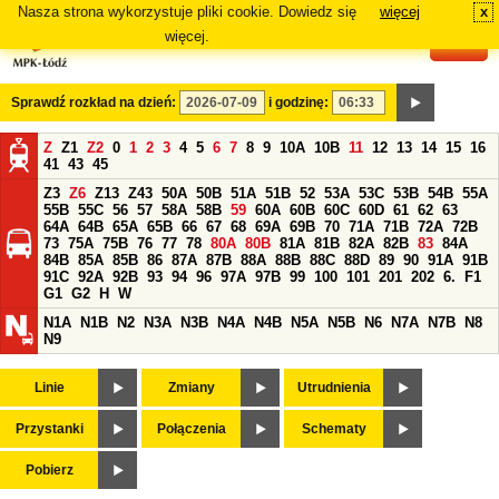
Nasza strona wykorzystuje pliki cookie. Dowiedz się
więcej
x
#
więcej.
Sprawdź rozkład na dzień:
i godzinę:
Z
Z1
Z2
0
1
2
3
4
5
6
7
8
9
10A
10B
11
12
13
14
15
16
41
43
45
Z3
Z6
Z13
Z43
50A
50B
51A
51B
52
53A
53C
53B
54B
55A
55B
55C
56
57
58A
58B
59
60A
60B
60C
60D
61
62
63
64A
64B
65A
65B
66
67
68
69A
69B
70
71A
71B
72A
72B
73
75A
75B
76
77
78
80A
80B
81A
81B
82A
82B
83
84A
84B
85A
85B
86
87A
87B
88A
88B
88C
88D
89
90
91A
91B
91C
92A
92B
93
94
96
97A
97B
99
100
101
201
202
6.
F1
G1
G2
H
W
N1A
N1B
N2
N3A
N3B
N4A
N4B
N5A
N5B
N6
N7A
N7B
N8
N9
Linie
Zmiany
Utrudnienia
Przystanki
Połączenia
Schematy
Pobierz