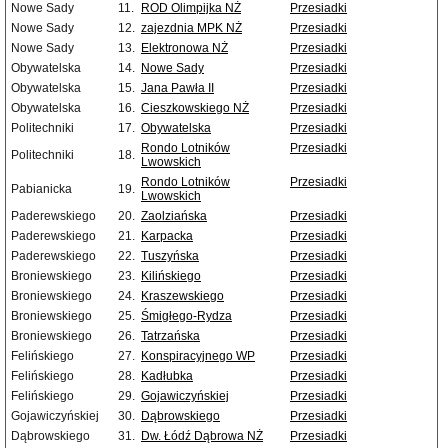
Nowe Sady
11.
ROD Olimpijka NŻ
Przesiadki
Nowe Sady
12.
zajezdnia MPK NŻ
Przesiadki
Nowe Sady
13.
Elektronowa NŻ
Przesiadki
Obywatelska
14.
Nowe Sady
Przesiadki
Obywatelska
15.
Jana Pawła II
Przesiadki
Obywatelska
16.
Cieszkowskiego NŻ
Przesiadki
Politechniki
17.
Obywatelska
Przesiadki
Rondo Lotników
Przesiadki
Politechniki
18.
Lwowskich
Rondo Lotników
Przesiadki
Pabianicka
19.
Lwowskich
Paderewskiego
20.
Zaolziańska
Przesiadki
Paderewskiego
21.
Karpacka
Przesiadki
Paderewskiego
22.
Tuszyńska
Przesiadki
Broniewskiego
23.
Kilińskiego
Przesiadki
Broniewskiego
24.
Kraszewskiego
Przesiadki
Broniewskiego
25.
Śmigłego-Rydza
Przesiadki
Broniewskiego
26.
Tatrzańska
Przesiadki
Felińskiego
27.
Konspiracyjnego WP
Przesiadki
Felińskiego
28.
Kadłubka
Przesiadki
Felińskiego
29.
Gojawiczyńskiej
Przesiadki
Gojawiczyńskiej
30.
Dąbrowskiego
Przesiadki
Dąbrowskiego
31.
Dw. Łódź Dąbrowa NŻ
Przesiadki