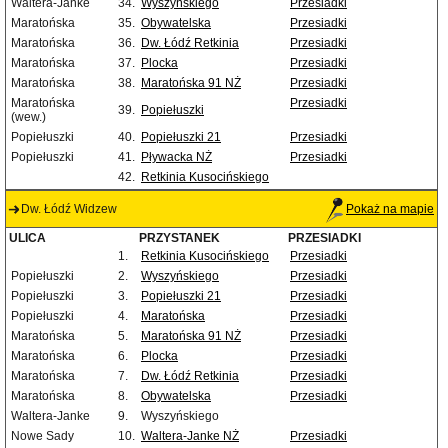
Waltera-Janke
34.
Wyszyńskiego
Przesiadki
Maratońska
35.
Obywatelska
Przesiadki
Maratońska
36.
Dw. Łódź Retkinia
Przesiadki
Maratońska
37.
Plocka
Przesiadki
Maratońska
38.
Maratońska 91 NŻ
Przesiadki
Maratońska
Przesiadki
39.
Popiełuszki
(wew.)
Popiełuszki
40.
Popiełuszki 21
Przesiadki
Popiełuszki
41.
Pływacka NŻ
Przesiadki
42.
Retkinia Kusocińskiego
Dw. Łódź Widzew
Pokaż na mapie
ULICA
PRZYSTANEK
PRZESIADKI
1.
Retkinia Kusocińskiego
Przesiadki
Popiełuszki
2.
Wyszyńskiego
Przesiadki
Popiełuszki
3.
Popiełuszki 21
Przesiadki
Popiełuszki
4.
Maratońska
Przesiadki
Maratońska
5.
Maratońska 91 NŻ
Przesiadki
Maratońska
6.
Plocka
Przesiadki
Maratońska
7.
Dw. Łódź Retkinia
Przesiadki
Maratońska
8.
Obywatelska
Przesiadki
Waltera-Janke
9.
Wyszyńskiego
Nowe Sady
10.
Waltera-Janke NŻ
Przesiadki