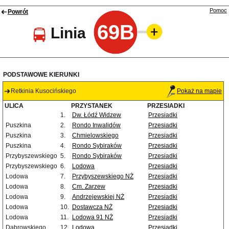
Pomoc
Powrót
69B
Linia
PODSTAWOWE KIERUNKI
Retkinia Kusocińskiego
Pokaż na mapie
ULICA
PRZYSTANEK
PRZESIADKI
1.
Dw. Łódź Widzew
Przesiadki
Puszkina
2.
Rondo Inwalidów
Przesiadki
Puszkina
3.
Chmielowskiego
Przesiadki
Puszkina
4.
Rondo Sybiraków
Przesiadki
Przybyszewskiego
5.
Rondo Sybiraków
Przesiadki
Przybyszewskiego
6.
Lodowa
Przesiadki
Lodowa
7.
Przybyszewskiego NŻ
Przesiadki
Lodowa
8.
Cm. Zarzew
Przesiadki
Lodowa
9.
Andrzejewskiej NŻ
Przesiadki
Lodowa
10.
Dostawcza NŻ
Przesiadki
Lodowa
11.
Lodowa 91 NŻ
Przesiadki
Dąbrowskiego
12.
Lodowa
Przesiadki