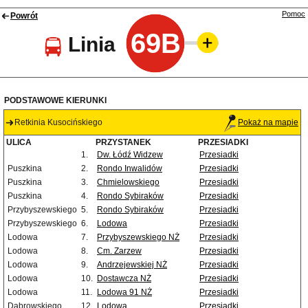
Pomoc
Powrót
69B
Linia
PODSTAWOWE KIERUNKI
Retkinia Kusocińskiego
Pokaż na mapie
ULICA
PRZYSTANEK
PRZESIADKI
1.
Dw. Łódź Widzew
Przesiadki
Puszkina
2.
Rondo Inwalidów
Przesiadki
Puszkina
3.
Chmielowskiego
Przesiadki
Puszkina
4.
Rondo Sybiraków
Przesiadki
Przybyszewskiego
5.
Rondo Sybiraków
Przesiadki
Przybyszewskiego
6.
Lodowa
Przesiadki
Lodowa
7.
Przybyszewskiego NŻ
Przesiadki
Lodowa
8.
Cm. Zarzew
Przesiadki
Lodowa
9.
Andrzejewskiej NŻ
Przesiadki
Lodowa
10.
Dostawcza NŻ
Przesiadki
Lodowa
11.
Lodowa 91 NŻ
Przesiadki
Dąbrowskiego
12.
Lodowa
Przesiadki