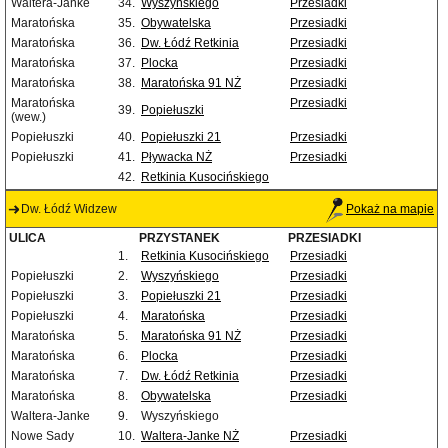
Waltera-Janke
34.
Wyszyńskiego
Przesiadki
Maratońska
35.
Obywatelska
Przesiadki
Maratońska
36.
Dw. Łódź Retkinia
Przesiadki
Maratońska
37.
Plocka
Przesiadki
Maratońska
38.
Maratońska 91 NŻ
Przesiadki
Maratońska
Przesiadki
39.
Popiełuszki
(wew.)
Popiełuszki
40.
Popiełuszki 21
Przesiadki
Popiełuszki
41.
Pływacka NŻ
Przesiadki
42.
Retkinia Kusocińskiego
Dw. Łódź Widzew
Pokaż na mapie
ULICA
PRZYSTANEK
PRZESIADKI
1.
Retkinia Kusocińskiego
Przesiadki
Popiełuszki
2.
Wyszyńskiego
Przesiadki
Popiełuszki
3.
Popiełuszki 21
Przesiadki
Popiełuszki
4.
Maratońska
Przesiadki
Maratońska
5.
Maratońska 91 NŻ
Przesiadki
Maratońska
6.
Plocka
Przesiadki
Maratońska
7.
Dw. Łódź Retkinia
Przesiadki
Maratońska
8.
Obywatelska
Przesiadki
Waltera-Janke
9.
Wyszyńskiego
Nowe Sady
10.
Waltera-Janke NŻ
Przesiadki