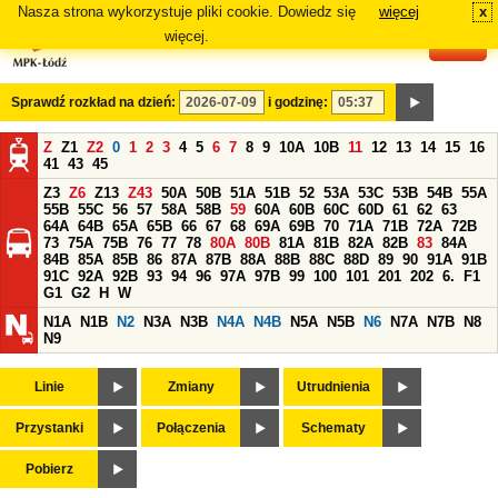
Nasza strona wykorzystuje pliki cookie. Dowiedz się
więcej
x
#
więcej.
Sprawdź rozkład na dzień:
i godzinę:
Z
Z1
Z2
0
1
2
3
4
5
6
7
8
9
10A
10B
11
12
13
14
15
16
41
43
45
Z3
Z6
Z13
Z43
50A
50B
51A
51B
52
53A
53C
53B
54B
55A
55B
55C
56
57
58A
58B
59
60A
60B
60C
60D
61
62
63
64A
64B
65A
65B
66
67
68
69A
69B
70
71A
71B
72A
72B
73
75A
75B
76
77
78
80A
80B
81A
81B
82A
82B
83
84A
84B
85A
85B
86
87A
87B
88A
88B
88C
88D
89
90
91A
91B
91C
92A
92B
93
94
96
97A
97B
99
100
101
201
202
6.
F1
G1
G2
H
W
N1A
N1B
N2
N3A
N3B
N4A
N4B
N5A
N5B
N6
N7A
N7B
N8
N9
Linie
Zmiany
Utrudnienia
Przystanki
Połączenia
Schematy
Pobierz