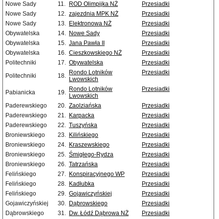
Nowe Sady
11.
ROD Olimpijka NŻ
Przesiadki
Nowe Sady
12.
zajezdnia MPK NŻ
Przesiadki
Nowe Sady
13.
Elektronowa NŻ
Przesiadki
Obywatelska
14.
Nowe Sady
Przesiadki
Obywatelska
15.
Jana Pawła II
Przesiadki
Obywatelska
16.
Cieszkowskiego NŻ
Przesiadki
Politechniki
17.
Obywatelska
Przesiadki
Rondo Lotników
Przesiadki
Politechniki
18.
Lwowskich
Rondo Lotników
Przesiadki
Pabianicka
19.
Lwowskich
Paderewskiego
20.
Zaolziańska
Przesiadki
Paderewskiego
21.
Karpacka
Przesiadki
Paderewskiego
22.
Tuszyńska
Przesiadki
Broniewskiego
23.
Kilińskiego
Przesiadki
Broniewskiego
24.
Kraszewskiego
Przesiadki
Broniewskiego
25.
Śmigłego-Rydza
Przesiadki
Broniewskiego
26.
Tatrzańska
Przesiadki
Felińskiego
27.
Konspiracyjnego WP
Przesiadki
Felińskiego
28.
Kadłubka
Przesiadki
Felińskiego
29.
Gojawiczyńskiej
Przesiadki
Gojawiczyńskiej
30.
Dąbrowskiego
Przesiadki
Dąbrowskiego
31.
Dw. Łódź Dąbrowa NŻ
Przesiadki