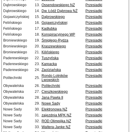
Dąbrowskiego
13.
Ossendowskiego NŻ
Przesiadki
Dąbrowskiego
14.
Dw. Łódź Dąbrowa NŻ
Przesiadki
Gojawiczyńskiej
15.
Dąbrowskiego
Przesiadki
Felińskiego
16.
Gojawiczyńskiej
Przesiadki
Felińskiego
17.
Kadłubka
Przesiadki
Felińskiego
18.
Konspiracyjnego WP
Przesiadki
Broniewskiego
19.
Śmigłego-Rydza
Przesiadki
Broniewskiego
20.
Kraszewskiego
Przesiadki
Broniewskiego
21.
Kilińskiego
Przesiadki
Paderewskiego
22.
Tuszyńska
Przesiadki
Paderewskiego
23.
Karpacka
Przesiadki
Paderewskiego
24.
Zaolziańska
Przesiadki
Rondo Lotników
Przesiadki
Politechniki
25.
Lwowskich
Obywatelska
26.
Politechniki
Przesiadki
Obywatelska
27.
Cieszkowskiego
Przesiadki
Obywatelska
28.
Jana Pawła II
Przesiadki
Obywatelska
29.
Nowe Sady
Przesiadki
Nowe Sady
30.
Elektronowa NŻ
Przesiadki
Nowe Sady
31.
zajezdnia MPK NŻ
Przesiadki
Nowe Sady
32.
ROD Olimpijka NŻ
Przesiadki
Nowe Sady
33.
Waltera-Janke NŻ
Przesiadki