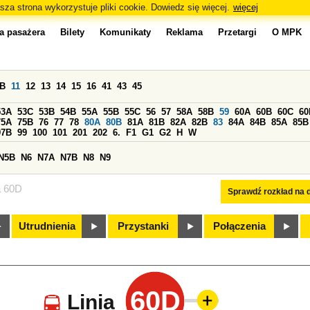
sza strona wykorzystuje pliki cookie. Dowiedz się więcej.
więcej
a pasażera
Bilety
Komunikaty
Reklama
Przetargi
O MPK
0B
11
12
13
14
15
16
41
43
45
53A
53C
53B
54B
55A
55B
55C
56
57
58A
58B
59
60A
60B
60C
60
75A
75B
76
77
78
80A
80B
81A
81B
82A
82B
83
84A
84B
85A
85B
97B
99
100
101
201
202
6.
F1
G1
G2
H
W
N5B
N6
N7A
N7B
N8
N9
a 60D
Sprawdź rozkład na d
Utrudnienia
Przystanki
Połączenia
60D
Linia