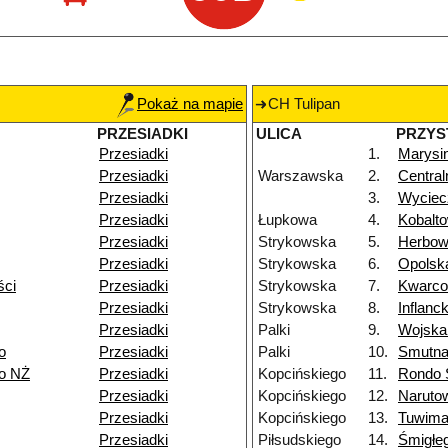
Pokaż na mapie
CH Tulipan
PRZESIADKI
ULICA
PRZYS
Przesiadki
1.
Marysi
Przesiadki
Warszawska
2.
Centra
Przesiadki
3.
Wycie
Przesiadki
Łupkowa
4.
Kobalt
Przesiadki
Strykowska
5.
Herbo
Przesiadki
Strykowska
6.
Opolsk
ści
Przesiadki
Strykowska
7.
Kwarc
Przesiadki
Strykowska
8.
Inflanc
Przesiadki
Palki
9.
Wojska
o
Przesiadki
Palki
10.
Smutn
go NŻ
Przesiadki
Kopcińskiego
11.
Rondo S
Przesiadki
Kopcińskiego
12.
Naruto
Przesiadki
Kopcińskiego
13.
Tuwim
Przesiadki
Piłsudskiego
14.
Śmigłe