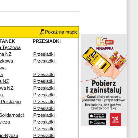
Pokaż na mapie
TANEK
PRZESIADKI
n Tęczowa
lna NŻ
Przesiadki
czkowa
Przesiadki
owa
wa
Przesiadki
a NŻ
Przesiadki
owa NŻ
Przesiadki
ka
Przesiadki
 Polskiego
Przesiadki
a
Przesiadki
olidarności
Przesiadki
wicza
Przesiadki
a
Przesiadki
go-Rydza
Przesiadki