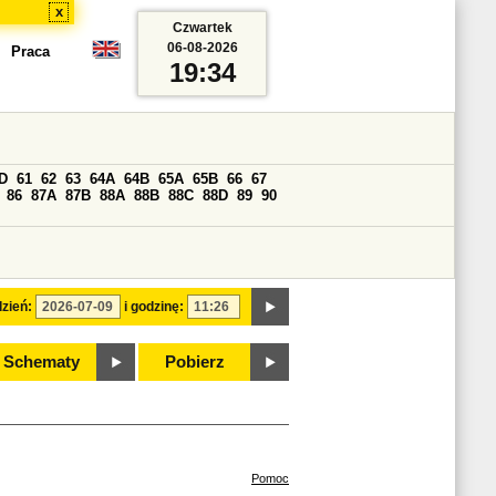
x
Czwartek
06-08-2026
Praca
19:34
D
61
62
63
64A
64B
65A
65B
66
67
86
87A
87B
88A
88B
88C
88D
89
90
zień:
i godzinę:
Schematy
Pobierz
Pomoc