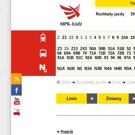
Na
Rozkłady jazdy
Dl
Z
Z1
Z2
0
1
2
3
4
5
6
7
8
9
10A
1
Z3
Z6
Z13
Z43
50A
50B
51A
51B
52
68
69A
69B
70
71A
71B
72A
72B
73
91A
91B
91C
92A
92B
93
94
96
97A
N1A
N1B
N2
N3A
N3B
N4A
N4B
N5A
Start
Rozkłady jazdy
Linie
Lini
Linie
Zmiany
Powrót