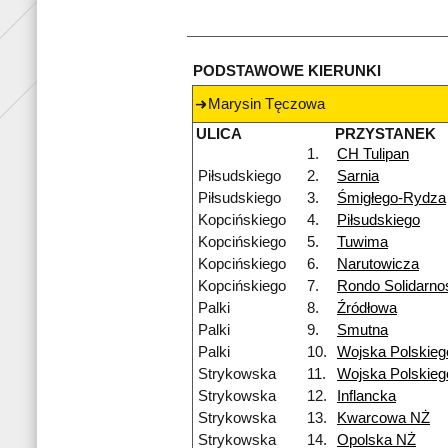
PODSTAWOWE KIERUNKI
Marysin Tęczowa
ULICA
PRZYSTANEK
1.
CH Tulipan
Piłsudskiego
2.
Sarnia
Piłsudskiego
3.
Śmigłego-Rydza
Kopcińskiego
4.
Piłsudskiego
Kopcińskiego
5.
Tuwima
Kopcińskiego
6.
Narutowicza
Kopcińskiego
7.
Rondo Solidarno
Palki
8.
Źródłowa
Palki
9.
Smutna
Palki
10.
Wojska Polskieg
Strykowska
11.
Wojska Polskie
Strykowska
12.
Inflancka
Strykowska
13.
Kwarcowa NŻ
Strykowska
14.
Opolska NŻ