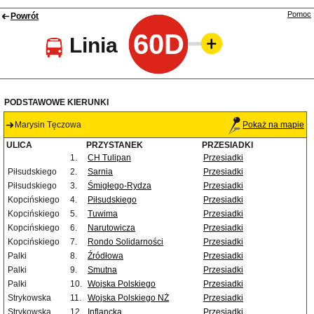
Pomoc
Powrót
60D
Linia
PODSTAWOWE KIERUNKI
Marysin Tęczowa
Pokaż na mapie
ULICA
PRZYSTANEK
PRZESIADKI
1.
CH Tulipan
Przesiadki
Piłsudskiego
2.
Sarnia
Przesiadki
Piłsudskiego
3.
Śmigłego-Rydza
Przesiadki
Kopcińskiego
4.
Piłsudskiego
Przesiadki
Kopcińskiego
5.
Tuwima
Przesiadki
Kopcińskiego
6.
Narutowicza
Przesiadki
Kopcińskiego
7.
Rondo Solidarności
Przesiadki
Palki
8.
Źródłowa
Przesiadki
Palki
9.
Smutna
Przesiadki
Palki
10.
Wojska Polskiego
Przesiadki
Strykowska
11.
Wojska Polskiego NŻ
Przesiadki
Strykowska
12.
Inflancka
Przesiadki