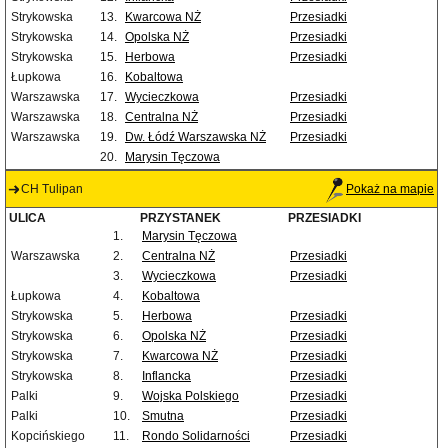
Strykowska
13.
Kwarcowa NŻ
Przesiadki
Strykowska
14.
Opolska NŻ
Przesiadki
Strykowska
15.
Herbowa
Przesiadki
Łupkowa
16.
Kobaltowa
Warszawska
17.
Wycieczkowa
Przesiadki
Warszawska
18.
Centralna NŻ
Przesiadki
Warszawska
19.
Dw. Łódź Warszawska NŻ
Przesiadki
20.
Marysin Tęczowa
CH Tulipan
Pokaż na mapie
ULICA
PRZYSTANEK
PRZESIADKI
1.
Marysin Tęczowa
Warszawska
2.
Centralna NŻ
Przesiadki
3.
Wycieczkowa
Przesiadki
Łupkowa
4.
Kobaltowa
Strykowska
5.
Herbowa
Przesiadki
Strykowska
6.
Opolska NŻ
Przesiadki
Strykowska
7.
Kwarcowa NŻ
Przesiadki
Strykowska
8.
Inflancka
Przesiadki
Palki
9.
Wojska Polskiego
Przesiadki
Palki
10.
Smutna
Przesiadki
Kopcińskiego
11.
Rondo Solidarności
Przesiadki