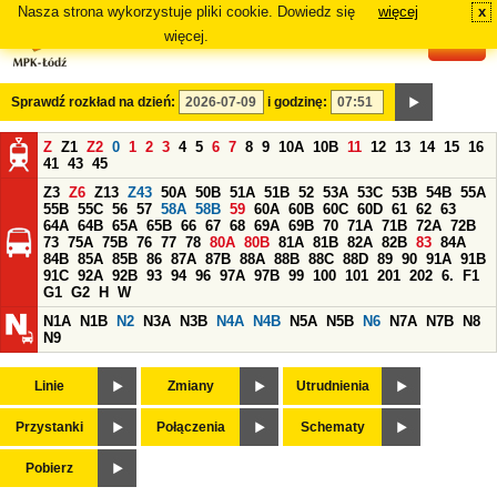
Nasza strona wykorzystuje pliki cookie. Dowiedz się
więcej
x
#
więcej.
Sprawdź rozkład na dzień:
i godzinę:
Z
Z1
Z2
0
1
2
3
4
5
6
7
8
9
10A
10B
11
12
13
14
15
16
41
43
45
Z3
Z6
Z13
Z43
50A
50B
51A
51B
52
53A
53C
53B
54B
55A
55B
55C
56
57
58A
58B
59
60A
60B
60C
60D
61
62
63
64A
64B
65A
65B
66
67
68
69A
69B
70
71A
71B
72A
72B
73
75A
75B
76
77
78
80A
80B
81A
81B
82A
82B
83
84A
84B
85A
85B
86
87A
87B
88A
88B
88C
88D
89
90
91A
91B
91C
92A
92B
93
94
96
97A
97B
99
100
101
201
202
6.
F1
G1
G2
H
W
N1A
N1B
N2
N3A
N3B
N4A
N4B
N5A
N5B
N6
N7A
N7B
N8
N9
Linie
Zmiany
Utrudnienia
Przystanki
Połączenia
Schematy
Pobierz