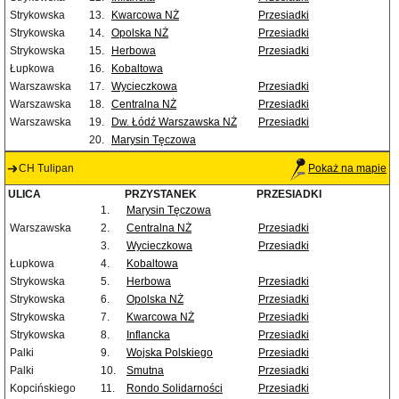
Strykowska
13.
Kwarcowa NŻ
Przesiadki
Strykowska
14.
Opolska NŻ
Przesiadki
Strykowska
15.
Herbowa
Przesiadki
Łupkowa
16.
Kobaltowa
Warszawska
17.
Wycieczkowa
Przesiadki
Warszawska
18.
Centralna NŻ
Przesiadki
Warszawska
19.
Dw. Łódź Warszawska NŻ
Przesiadki
20.
Marysin Tęczowa
CH Tulipan
Pokaż na mapie
ULICA
PRZYSTANEK
PRZESIADKI
1.
Marysin Tęczowa
Warszawska
2.
Centralna NŻ
Przesiadki
3.
Wycieczkowa
Przesiadki
Łupkowa
4.
Kobaltowa
Strykowska
5.
Herbowa
Przesiadki
Strykowska
6.
Opolska NŻ
Przesiadki
Strykowska
7.
Kwarcowa NŻ
Przesiadki
Strykowska
8.
Inflancka
Przesiadki
Palki
9.
Wojska Polskiego
Przesiadki
Palki
10.
Smutna
Przesiadki
Kopcińskiego
11.
Rondo Solidarności
Przesiadki