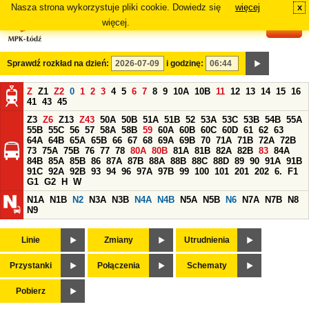
Nasza strona wykorzystuje pliki cookie. Dowiedz się
więcej
x
#
więcej.
Sprawdź rozkład na dzień:
i godzinę:
Z
Z1
Z2
0
1
2
3
4
5
6
7
8
9
10A
10B
11
12
13
14
15
16
41
43
45
Z3
Z6
Z13
Z43
50A
50B
51A
51B
52
53A
53C
53B
54B
55A
55B
55C
56
57
58A
58B
59
60A
60B
60C
60D
61
62
63
64A
64B
65A
65B
66
67
68
69A
69B
70
71A
71B
72A
72B
73
75A
75B
76
77
78
80A
80B
81A
81B
82A
82B
83
84A
84B
85A
85B
86
87A
87B
88A
88B
88C
88D
89
90
91A
91B
91C
92A
92B
93
94
96
97A
97B
99
100
101
201
202
6.
F1
G1
G2
H
W
N1A
N1B
N2
N3A
N3B
N4A
N4B
N5A
N5B
N6
N7A
N7B
N8
N9
Linie
Zmiany
Utrudnienia
Przystanki
Połączenia
Schematy
Pobierz