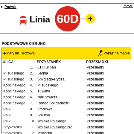
Pomoc
Powrót
60D
Linia
PODSTAWOWE KIERUNKI
Marysin Tęczowa
Pokaż na mapie
ULICA
PRZYSTANEK
PRZESIADKI
1.
CH Tulipan
Przesiadki
Piłsudskiego
2.
Sarnia
Przesiadki
Piłsudskiego
3.
Śmigłego-Rydza
Przesiadki
Kopcińskiego
4.
Piłsudskiego
Przesiadki
Kopcińskiego
5.
Tuwima
Przesiadki
Kopcińskiego
6.
Narutowicza
Przesiadki
Kopcińskiego
7.
Rondo Solidarności
Przesiadki
Palki
8.
Źródłowa
Przesiadki
Palki
9.
Smutna
Przesiadki
Palki
10.
Wojska Polskiego
Przesiadki
Strykowska
11.
Wojska Polskiego NŻ
Przesiadki
Strykowska
12.
Inflancka
Przesiadki