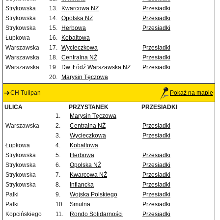
Strykowska
13.
Kwarcowa NŻ
Przesiadki
Strykowska
14.
Opolska NŻ
Przesiadki
Strykowska
15.
Herbowa
Przesiadki
Łupkowa
16.
Kobaltowa
Warszawska
17.
Wycieczkowa
Przesiadki
Warszawska
18.
Centralna NŻ
Przesiadki
Warszawska
19.
Dw. Łódź Warszawska NŻ
Przesiadki
20.
Marysin Tęczowa
CH Tulipan
Pokaż na mapie
ULICA
PRZYSTANEK
PRZESIADKI
1.
Marysin Tęczowa
Warszawska
2.
Centralna NŻ
Przesiadki
3.
Wycieczkowa
Przesiadki
Łupkowa
4.
Kobaltowa
Strykowska
5.
Herbowa
Przesiadki
Strykowska
6.
Opolska NŻ
Przesiadki
Strykowska
7.
Kwarcowa NŻ
Przesiadki
Strykowska
8.
Inflancka
Przesiadki
Palki
9.
Wojska Polskiego
Przesiadki
Palki
10.
Smutna
Przesiadki
Kopcińskiego
11.
Rondo Solidarności
Przesiadki