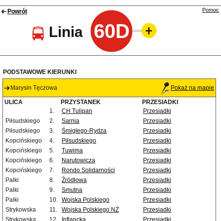
Pomoc
Powrót
60D
Linia
PODSTAWOWE KIERUNKI
Marysin Tęczowa
Pokaż na mapie
ULICA
PRZYSTANEK
PRZESIADKI
1.
CH Tulipan
Przesiadki
Piłsudskiego
2.
Sarnia
Przesiadki
Piłsudskiego
3.
Śmigłego-Rydza
Przesiadki
Kopcińskiego
4.
Piłsudskiego
Przesiadki
Kopcińskiego
5.
Tuwima
Przesiadki
Kopcińskiego
6.
Narutowicza
Przesiadki
Kopcińskiego
7.
Rondo Solidarności
Przesiadki
Palki
8.
Źródłowa
Przesiadki
Palki
9.
Smutna
Przesiadki
Palki
10.
Wojska Polskiego
Przesiadki
Strykowska
11.
Wojska Polskiego NŻ
Przesiadki
Strykowska
12.
Inflancka
Przesiadki