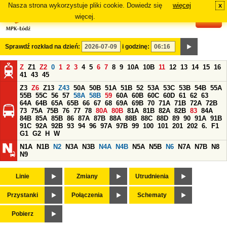
Nasza strona wykorzystuje pliki cookie. Dowiedz się
więcej
x
#
więcej.
Sprawdź rozkład na dzień:
i godzinę:
Z
Z1
Z2
0
1
2
3
4
5
6
7
8
9
10A
10B
11
12
13
14
15
16
41
43
45
Z3
Z6
Z13
Z43
50A
50B
51A
51B
52
53A
53C
53B
54B
55A
55B
55C
56
57
58A
58B
59
60A
60B
60C
60D
61
62
63
64A
64B
65A
65B
66
67
68
69A
69B
70
71A
71B
72A
72B
73
75A
75B
76
77
78
80A
80B
81A
81B
82A
82B
83
84A
84B
85A
85B
86
87A
87B
88A
88B
88C
88D
89
90
91A
91B
91C
92A
92B
93
94
96
97A
97B
99
100
101
201
202
6.
F1
G1
G2
H
W
N1A
N1B
N2
N3A
N3B
N4A
N4B
N5A
N5B
N6
N7A
N7B
N8
N9
Linie
Zmiany
Utrudnienia
Przystanki
Połączenia
Schematy
Pobierz