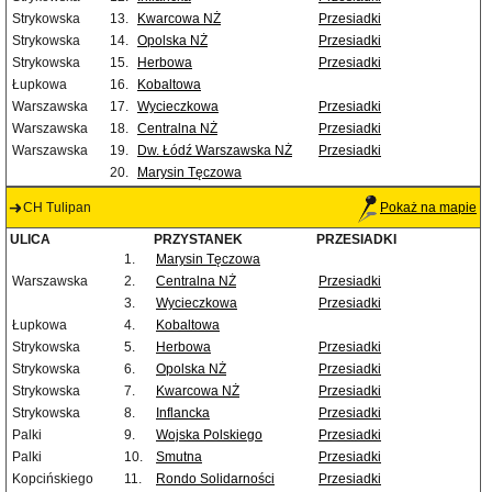
Strykowska
13.
Kwarcowa NŻ
Przesiadki
Strykowska
14.
Opolska NŻ
Przesiadki
Strykowska
15.
Herbowa
Przesiadki
Łupkowa
16.
Kobaltowa
Warszawska
17.
Wycieczkowa
Przesiadki
Warszawska
18.
Centralna NŻ
Przesiadki
Warszawska
19.
Dw. Łódź Warszawska NŻ
Przesiadki
20.
Marysin Tęczowa
CH Tulipan
Pokaż na mapie
ULICA
PRZYSTANEK
PRZESIADKI
1.
Marysin Tęczowa
Warszawska
2.
Centralna NŻ
Przesiadki
3.
Wycieczkowa
Przesiadki
Łupkowa
4.
Kobaltowa
Strykowska
5.
Herbowa
Przesiadki
Strykowska
6.
Opolska NŻ
Przesiadki
Strykowska
7.
Kwarcowa NŻ
Przesiadki
Strykowska
8.
Inflancka
Przesiadki
Palki
9.
Wojska Polskiego
Przesiadki
Palki
10.
Smutna
Przesiadki
Kopcińskiego
11.
Rondo Solidarności
Przesiadki