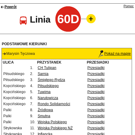
Pomoc
Powrót
60D
Linia
PODSTAWOWE KIERUNKI
Marysin Tęczowa
Pokaż na mapie
ULICA
PRZYSTANEK
PRZESIADKI
1.
CH Tulipan
Przesiadki
Piłsudskiego
2.
Sarnia
Przesiadki
Piłsudskiego
3.
Śmigłego-Rydza
Przesiadki
Kopcińskiego
4.
Piłsudskiego
Przesiadki
Kopcińskiego
5.
Tuwima
Przesiadki
Kopcińskiego
6.
Narutowicza
Przesiadki
Kopcińskiego
7.
Rondo Solidarności
Przesiadki
Palki
8.
Źródłowa
Przesiadki
Palki
9.
Smutna
Przesiadki
Palki
10.
Wojska Polskiego
Przesiadki
Strykowska
11.
Wojska Polskiego NŻ
Przesiadki
Strykowska
12.
Inflancka
Przesiadki