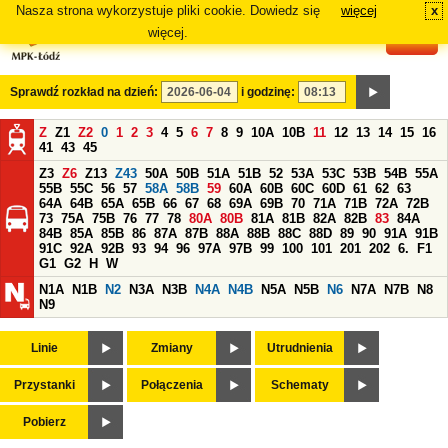
Nasza strona wykorzystuje pliki cookie. Dowiedz się
więcej
x
#
więcej.
Sprawdź rozkład na dzień:
i godzinę:
Z
Z1
Z2
0
1
2
3
4
5
6
7
8
9
10A
10B
11
12
13
14
15
16
41
43
45
Z3
Z6
Z13
Z43
50A
50B
51A
51B
52
53A
53C
53B
54B
55A
55B
55C
56
57
58A
58B
59
60A
60B
60C
60D
61
62
63
64A
64B
65A
65B
66
67
68
69A
69B
70
71A
71B
72A
72B
73
75A
75B
76
77
78
80A
80B
81A
81B
82A
82B
83
84A
84B
85A
85B
86
87A
87B
88A
88B
88C
88D
89
90
91A
91B
91C
92A
92B
93
94
96
97A
97B
99
100
101
201
202
6.
F1
G1
G2
H
W
N1A
N1B
N2
N3A
N3B
N4A
N4B
N5A
N5B
N6
N7A
N7B
N8
N9
Linie
Zmiany
Utrudnienia
Przystanki
Połączenia
Schematy
Pobierz