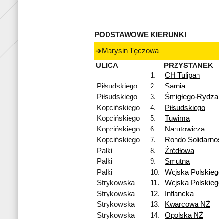
PODSTAWOWE KIERUNKI
Marysin Tęczowa
ULICA
PRZYSTANEK
1.
CH Tulipan
Piłsudskiego
2.
Sarnia
Piłsudskiego
3.
Śmigłego-Rydza
Kopcińskiego
4.
Piłsudskiego
Kopcińskiego
5.
Tuwima
Kopcińskiego
6.
Narutowicza
Kopcińskiego
7.
Rondo Solidarno
Palki
8.
Źródłowa
Palki
9.
Smutna
Palki
10.
Wojska Polskieg
Strykowska
11.
Wojska Polskie
Strykowska
12.
Inflancka
Strykowska
13.
Kwarcowa NŻ
Strykowska
14.
Opolska NŻ