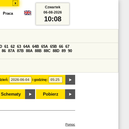
x
Czwartek
06-08-2026
Praca
10:08
D
61
62
63
64A
64B
65A
65B
66
67
86
87A
87B
88A
88B
88C
88D
89
90
zień:
i godzinę:
Schematy
Pobierz
Pomoc