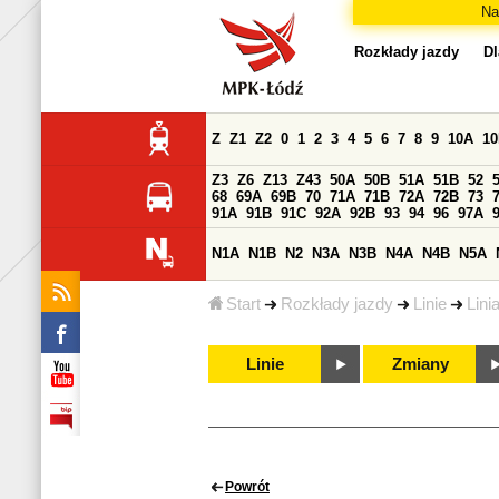
Na
Rozkłady jazdy
Dl
Z
Z1
Z2
0
1
2
3
4
5
6
7
8
9
10A
1
Z3
Z6
Z13
Z43
50A
50B
51A
51B
52
68
69A
69B
70
71A
71B
72A
72B
73
91A
91B
91C
92A
92B
93
94
96
97A
N1A
N1B
N2
N3A
N3B
N4A
N4B
N5A
Start
Rozkłady jazdy
Linie
Lini
Linie
Zmiany
Powrót