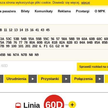
sza strona wykorzystuje pliki cookie. Dowiedz się więcej.
więcej
a pasażera
Bilety
Komunikaty
Reklama
Przetargi
O MPK
0B
11
12
13
14
15
16
41
43
45
53A
53C
53B
54B
55A
55B
55C
56
57
58A
58B
59
60A
60B
60C
60
75A
75B
76
77
78
80A
80B
81A
81B
82A
82B
83
84A
84B
85A
85B
97B
99
100
101
201
202
6.
F1
G1
G2
H
W
N5B
N6
N7A
N7B
N8
N9
a 60D
Sprawdź rozkład na d
Utrudnienia
Przystanki
Połączenia
60D
Linia