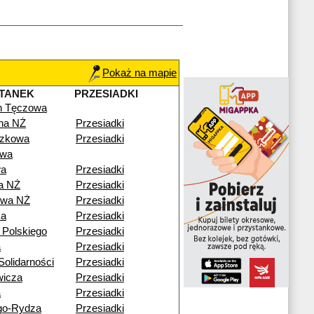
Pokaż na mapie
TANEK
PRZESIADKI
n Tęczowa
lna NŻ
Przesiadki
czkowa
Przesiadki
owa
wa
Przesiadki
a NŻ
Przesiadki
owa NŻ
Przesiadki
ka
Przesiadki
 Polskiego
Przesiadki
a
Przesiadki
olidarności
Przesiadki
wicza
Przesiadki
a
Przesiadki
go-Rydza
Przesiadki