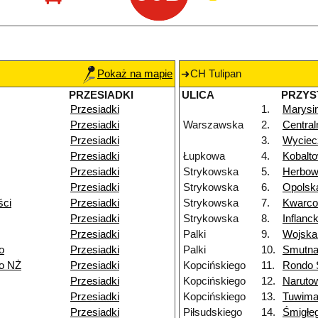
Pokaż na mapie
CH Tulipan
PRZESIADKI
ULICA
PRZYS
Przesiadki
1.
Marysi
Przesiadki
Warszawska
2.
Centra
Przesiadki
3.
Wycie
Przesiadki
Łupkowa
4.
Kobalt
Przesiadki
Strykowska
5.
Herbo
Przesiadki
Strykowska
6.
Opolsk
ści
Przesiadki
Strykowska
7.
Kwarc
Przesiadki
Strykowska
8.
Inflanc
Przesiadki
Palki
9.
Wojska
o
Przesiadki
Palki
10.
Smutn
go NŻ
Przesiadki
Kopcińskiego
11.
Rondo S
Przesiadki
Kopcińskiego
12.
Naruto
Przesiadki
Kopcińskiego
13.
Tuwim
Przesiadki
Piłsudskiego
14.
Śmigłe