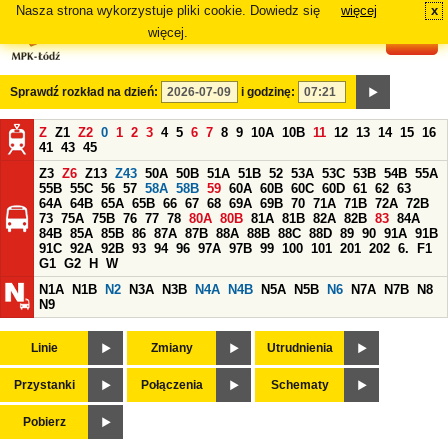
Nasza strona wykorzystuje pliki cookie. Dowiedz się
więcej
x
#
więcej.
Sprawdź rozkład na dzień:
i godzinę:
Z
Z1
Z2
0
1
2
3
4
5
6
7
8
9
10A
10B
11
12
13
14
15
16
41
43
45
Z3
Z6
Z13
Z43
50A
50B
51A
51B
52
53A
53C
53B
54B
55A
55B
55C
56
57
58A
58B
59
60A
60B
60C
60D
61
62
63
64A
64B
65A
65B
66
67
68
69A
69B
70
71A
71B
72A
72B
73
75A
75B
76
77
78
80A
80B
81A
81B
82A
82B
83
84A
84B
85A
85B
86
87A
87B
88A
88B
88C
88D
89
90
91A
91B
91C
92A
92B
93
94
96
97A
97B
99
100
101
201
202
6.
F1
G1
G2
H
W
N1A
N1B
N2
N3A
N3B
N4A
N4B
N5A
N5B
N6
N7A
N7B
N8
N9
Linie
Zmiany
Utrudnienia
Przystanki
Połączenia
Schematy
Pobierz