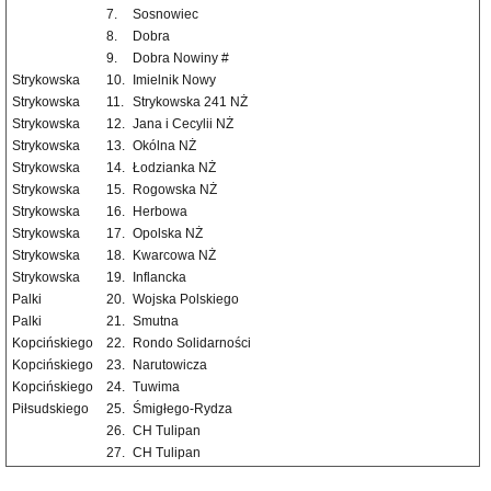
7.
Sosnowiec
8.
Dobra
9.
Dobra Nowiny #
Strykowska
10.
Imielnik Nowy
Strykowska
11.
Strykowska 241 NŻ
Strykowska
12.
Jana i Cecylii NŻ
Strykowska
13.
Okólna NŻ
Strykowska
14.
Łodzianka NŻ
Strykowska
15.
Rogowska NŻ
Strykowska
16.
Herbowa
Strykowska
17.
Opolska NŻ
Strykowska
18.
Kwarcowa NŻ
Strykowska
19.
Inflancka
Palki
20.
Wojska Polskiego
Palki
21.
Smutna
Kopcińskiego
22.
Rondo Solidarności
Kopcińskiego
23.
Narutowicza
Kopcińskiego
24.
Tuwima
Piłsudskiego
25.
Śmigłego-Rydza
26.
CH Tulipan
27.
CH Tulipan