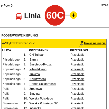
Pomoc
Powrót
60C
Linia
PODSTAWOWE KIERUNKI
Stryków Dworzec PKP
Pokaż na mapie
ULICA
PRZYSTANEK
PRZESIADKI
1.
CH Tulipan
Przesiadki
Piłsudskiego
2.
Sarnia
Przesiadki
Piłsudskiego
3.
Śmigłego-Rydza
Przesiadki
Kopcińskiego
4.
Piłsudskiego
Przesiadki
Kopcińskiego
5.
Tuwima
Przesiadki
Kopcińskiego
6.
Narutowicza
Przesiadki
Kopcińskiego
7.
Rondo Solidarności
Przesiadki
Palki
8.
Źródłowa
Przesiadki
Palki
9.
Smutna
Przesiadki
Palki
10.
Wojska Polskiego
Przesiadki
Strykowska
11.
Wojska Polskiego NŻ
Przesiadki
Strykowska
12.
Inflancka
Przesiadki