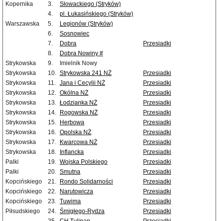
Kopernika
3.
Słowackiego (Stryków)
4.
pl. Łukasińskiego (Stryków)
Warszawska
5.
Legionów (Stryków)
6.
Sosnowiec
7.
Dobra
Przesiadki
8.
Dobra Nowiny #
Strykowska
9.
Imielnik Nowy
Strykowska
10.
Strykowska 241 NŻ
Przesiadki
Strykowska
11.
Jana i Cecylii NŻ
Przesiadki
Strykowska
12.
Okólna NŻ
Przesiadki
Strykowska
13.
Łodzianka NŻ
Przesiadki
Strykowska
14.
Rogowska NŻ
Przesiadki
Strykowska
15.
Herbowa
Przesiadki
Strykowska
16.
Opolska NŻ
Przesiadki
Strykowska
17.
Kwarcowa NŻ
Przesiadki
Strykowska
18.
Inflancka
Przesiadki
Palki
19.
Wojska Polskiego
Przesiadki
Palki
20.
Smutna
Przesiadki
Kopcińskiego
21.
Rondo Solidarności
Przesiadki
Kopcińskiego
22.
Narutowicza
Przesiadki
Kopcińskiego
23.
Tuwima
Przesiadki
Piłsudskiego
24.
Śmigłego-Rydza
Przesiadki