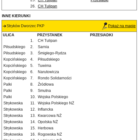
25.
CH Tulipan
Przesiadki
26.
CH Tulipan
INNE KIERUNKI
Stryków Dworzec PKP
Pokaż na mapie
ULICA
PRZYSTANEK
PRZESIADKI
1.
CH Tulipan
Piłsudskiego
2.
Sarnia
Piłsudskiego
3.
Śmigłego-Rydza
Kopcińskiego
4.
Piłsudskiego
Kopcińskiego
5.
Tuwima
Kopcińskiego
6.
Narutowicza
Kopcińskiego
7.
Rondo Solidarności
Palki
8.
Źródłowa
Palki
9.
Smutna
Palki
10.
Wojska Polskiego
Strykowska
11.
Wojska Polskiego NŻ
Strykowska
12.
Inflancka
Strykowska
13.
Kwarcowa NŻ
Strykowska
14.
Opolska NŻ
Strykowska
15.
Herbowa
Strykowska
16.
Rogowska NŻ