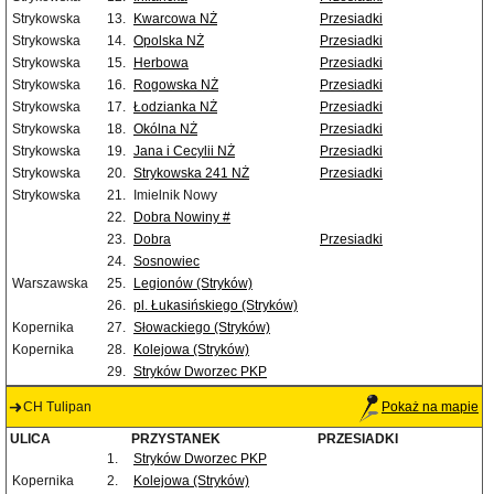
Strykowska
13.
Kwarcowa NŻ
Przesiadki
Strykowska
14.
Opolska NŻ
Przesiadki
Strykowska
15.
Herbowa
Przesiadki
Strykowska
16.
Rogowska NŻ
Przesiadki
Strykowska
17.
Łodzianka NŻ
Przesiadki
Strykowska
18.
Okólna NŻ
Przesiadki
Strykowska
19.
Jana i Cecylii NŻ
Przesiadki
Strykowska
20.
Strykowska 241 NŻ
Przesiadki
Strykowska
21.
Imielnik Nowy
22.
Dobra Nowiny #
23.
Dobra
Przesiadki
24.
Sosnowiec
Warszawska
25.
Legionów (Stryków)
26.
pl. Łukasińskiego (Stryków)
Kopernika
27.
Słowackiego (Stryków)
Kopernika
28.
Kolejowa (Stryków)
29.
Stryków Dworzec PKP
CH Tulipan
Pokaż na mapie
ULICA
PRZYSTANEK
PRZESIADKI
1.
Stryków Dworzec PKP
Kopernika
2.
Kolejowa (Stryków)