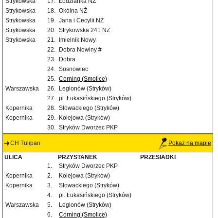
Strykowska
17.
Łodzianka NŻ
Strykowska
18.
Okólna NŻ
Strykowska
19.
Jana i Cecylii NŻ
Strykowska
20.
Strykowska 241 NŻ
Strykowska
21.
Imielnik Nowy
22.
Dobra Nowiny #
23.
Dobra
24.
Sosnowiec
25.
Corning (Smolice)
Warszawska
26.
Legionów (Stryków)
27.
pl. Łukasińskiego (Stryków)
Kopernika
28.
Słowackiego (Stryków)
Kopernika
29.
Kolejowa (Stryków)
30.
Stryków Dworzec PKP
CH Tulipan
Pokaż na mapie
ULICA
PRZYSTANEK
PRZESIADKI
1.
Stryków Dworzec PKP
Kopernika
2.
Kolejowa (Stryków)
Kopernika
3.
Słowackiego (Stryków)
4.
pl. Łukasińskiego (Stryków)
Warszawska
5.
Legionów (Stryków)
6.
Corning (Smolice)