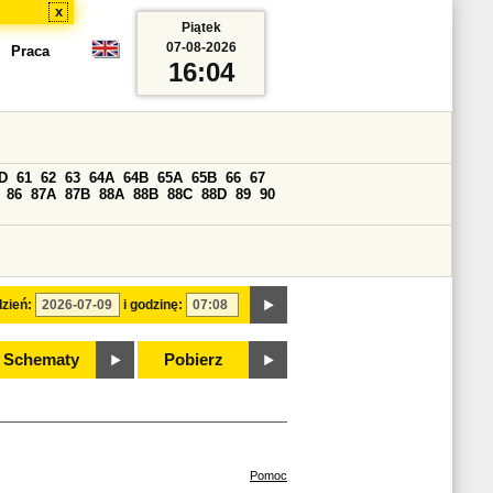
x
Piątek
07-08-2026
Praca
16:04
D
61
62
63
64A
64B
65A
65B
66
67
86
87A
87B
88A
88B
88C
88D
89
90
zień:
i godzinę:
Schematy
Pobierz
Pomoc