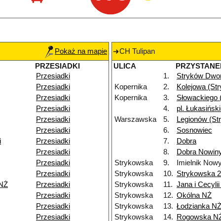
Pokaż na mapie
CH Tulipan
PRZESIADKI
ULICA
PRZYSTANE
Przesiadki
1.
Stryków Dwo
Przesiadki
Kopernika
2.
Kolejowa (St
Przesiadki
Kopernika
3.
Słowackiego 
Przesiadki
4.
pl. Łukasińsk
Przesiadki
Warszawska
5.
Legionów (St
Przesiadki
6.
Sosnowiec
i
Przesiadki
7.
Dobra
Przesiadki
8.
Dobra Nowiny
Przesiadki
Strykowska
9.
Imielnik Now
Przesiadki
Strykowska
10.
Strykowska 
 NŻ
Przesiadki
Strykowska
11.
Jana i Cecyli
Przesiadki
Strykowska
12.
Okólna NŻ
Przesiadki
Strykowska
13.
Łodzianka N
Przesiadki
Strykowska
14.
Rogowska N