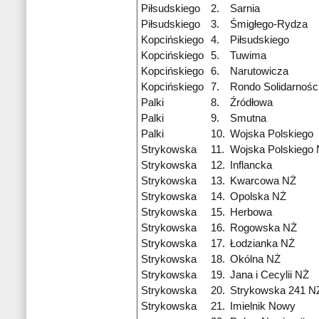
Piłsudskiego
2.
Sarnia
Piłsudskiego
3.
Śmigłego-Rydza
Kopcińskiego
4.
Piłsudskiego
Kopcińskiego
5.
Tuwima
Kopcińskiego
6.
Narutowicza
Kopcińskiego
7.
Rondo Solidarnośc
Palki
8.
Źródłowa
Palki
9.
Smutna
Palki
10.
Wojska Polskiego
Strykowska
11.
Wojska Polskiego
Strykowska
12.
Inflancka
Strykowska
13.
Kwarcowa NŻ
Strykowska
14.
Opolska NŻ
Strykowska
15.
Herbowa
Strykowska
16.
Rogowska NŻ
Strykowska
17.
Łodzianka NŻ
Strykowska
18.
Okólna NŻ
Strykowska
19.
Jana i Cecylii NŻ
Strykowska
20.
Strykowska 241 N
Strykowska
21.
Imielnik Nowy