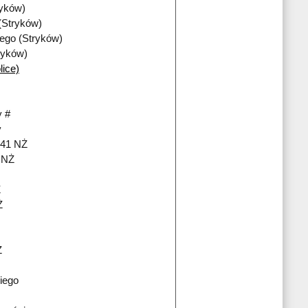
ryków)
(Stryków)
iego (Stryków)
ryków)
lice)
 #
y
241 NŻ
i NŻ
Ż
Ż
Ż
iego