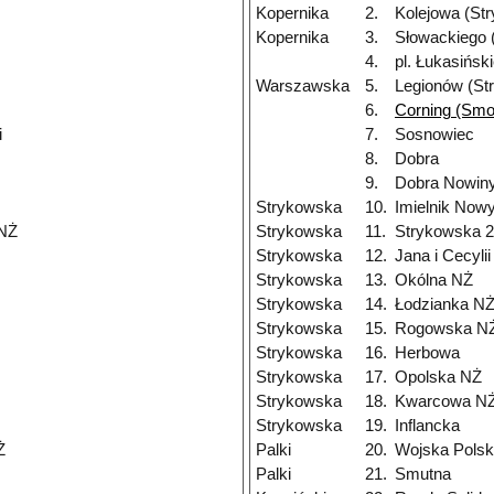
Kopernika
2.
Kolejowa (St
Kopernika
3.
Słowackiego 
4.
pl. Łukasińsk
Warszawska
5.
Legionów (St
6.
Corning (Smo
i
7.
Sosnowiec
8.
Dobra
9.
Dobra Nowiny
Strykowska
10.
Imielnik Now
 NŻ
Strykowska
11.
Strykowska 
Strykowska
12.
Jana i Cecyli
Strykowska
13.
Okólna NŻ
Strykowska
14.
Łodzianka N
Strykowska
15.
Rogowska N
Strykowska
16.
Herbowa
Strykowska
17.
Opolska NŻ
Strykowska
18.
Kwarcowa N
Strykowska
19.
Inflancka
Ż
Palki
20.
Wojska Polsk
Palki
21.
Smutna