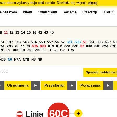
sza strona wykorzystuje pliki cookie. Dowiedz się więcej.
więcej
a pasażera
Bilety
Komunikaty
Reklama
Przetargi
O MPK
0B
11
12
13
14
15
16
41
43
45
53A
53C
53B
54B
55A
55B
55C
56
57
58A
58B
59
60A
60B
60C
60
75A
75B
76
77
78
80A
80B
81A
81B
82A
82B
83
84A
84B
85A
85B
97B
99
100
101
201
202
6.
F1
G1
G2
H
W
N5B
N6
N7A
N7B
N8
N9
a 60C
Sprawdź rozkład na d
Utrudnienia
Przystanki
Połączenia
60C
Linia