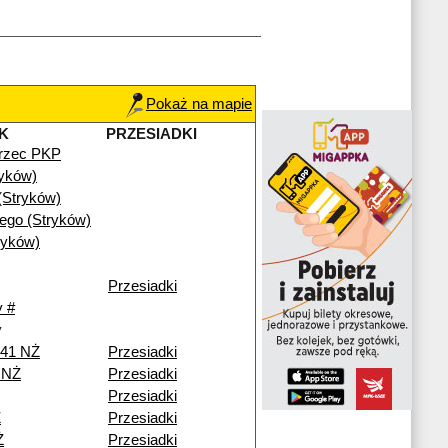
Pokaż na mapie
K
PRZESIADKI
rzec PKP
ryków)
(Stryków)
iego (Stryków)
ryków)
Przesiadki
 #
y
241 NŻ
Przesiadki
i NŻ
Przesiadki
Przesiadki
Ż
Przesiadki
Ż
Przesiadki