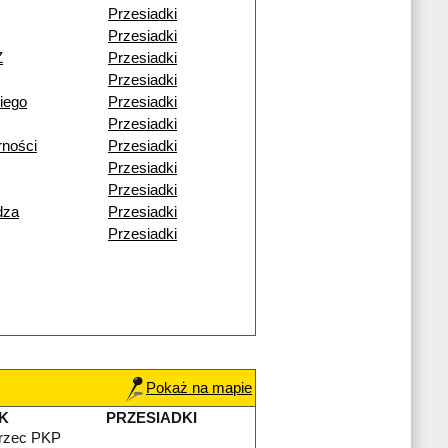
Przesiadki
Przesiadki
Ż
Przesiadki
Przesiadki
iego
Przesiadki
Przesiadki
rności
Przesiadki
Przesiadki
Przesiadki
dza
Przesiadki
Przesiadki
Pokaż na mapie
K
PRZESIADKI
rzec PKP