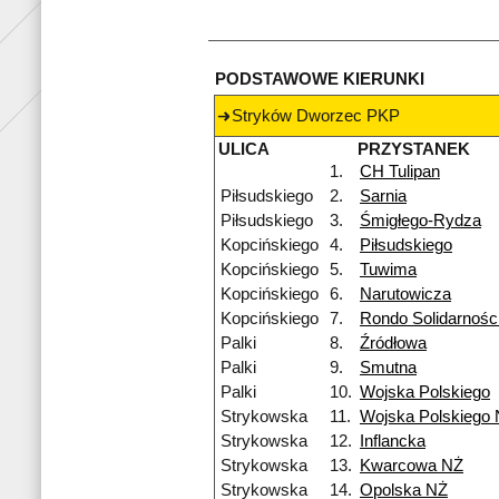
PODSTAWOWE KIERUNKI
Stryków Dworzec PKP
ULICA
PRZYSTANEK
1.
CH Tulipan
Piłsudskiego
2.
Sarnia
Piłsudskiego
3.
Śmigłego-Rydza
Kopcińskiego
4.
Piłsudskiego
Kopcińskiego
5.
Tuwima
Kopcińskiego
6.
Narutowicza
Kopcińskiego
7.
Rondo Solidarnośc
Palki
8.
Źródłowa
Palki
9.
Smutna
Palki
10.
Wojska Polskiego
Strykowska
11.
Wojska Polskiego
Strykowska
12.
Inflancka
Strykowska
13.
Kwarcowa NŻ
Strykowska
14.
Opolska NŻ