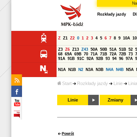
Na
Rozkłady jazdy
Dl
Z
Z1
Z2
0
1
2
3
4
5
6
7
8
9
10A
1
Z3
Z6
Z13
Z43
50A
50B
51A
51B
52
68
69A
69B
70
71A
71B
72A
72B
73
91A
91B
91C
92A
92B
93
94
96
97A
N1A
N1B
N2
N3A
N3B
N4A
N4B
N5A
Start
Rozkłady jazdy
Linie
Lini
Linie
Zmiany
Powrót