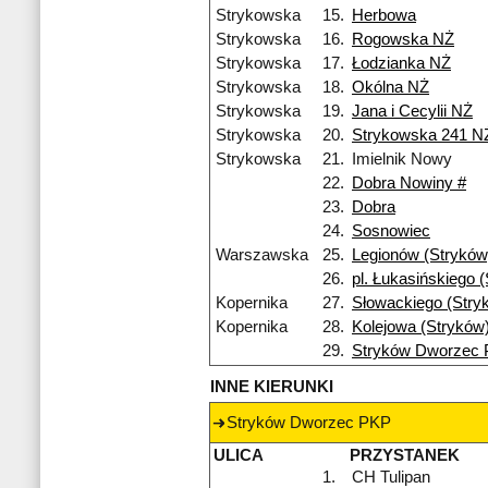
Strykowska
15.
Herbowa
Strykowska
16.
Rogowska NŻ
Strykowska
17.
Łodzianka NŻ
Strykowska
18.
Okólna NŻ
Strykowska
19.
Jana i Cecylii NŻ
Strykowska
20.
Strykowska 241 N
Strykowska
21.
Imielnik Nowy
22.
Dobra Nowiny #
23.
Dobra
24.
Sosnowiec
Warszawska
25.
Legionów (Stryków
26.
pl. Łukasińskiego 
Kopernika
27.
Słowackiego (Stry
Kopernika
28.
Kolejowa (Stryków
29.
Stryków Dworzec
INNE KIERUNKI
Stryków Dworzec PKP
ULICA
PRZYSTANEK
1.
CH Tulipan