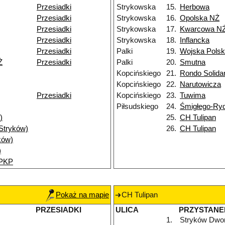
Przesiadki
Strykowska
15.
Herbowa
Przesiadki
Strykowska
16.
Opolska NŻ
Przesiadki
Strykowska
17.
Kwarcowa N
Przesiadki
Strykowska
18.
Inflancka
Przesiadki
Palki
19.
Wojska Polsk
Ż
Przesiadki
Palki
20.
Smutna
Kopcińskiego
21.
Rondo Solida
Kopcińskiego
22.
Narutowicza
Przesiadki
Kopcińskiego
23.
Tuwima
Piłsudskiego
24.
Śmigłego-Ry
)
25.
CH Tulipan
(Stryków)
26.
CH Tulipan
ków)
)
 PKP
Pokaż na mapie
CH Tulipan
PRZESIADKI
ULICA
PRZYSTANE
1.
Stryków Dwo