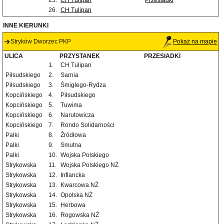
25.
CH Tulipan
Przesiadki
26.
CH Tulipan
INNE KIERUNKI
Stryków Dworzec PKP
Pokaż na mapie
ULICA
PRZYSTANEK
PRZESIADKI
1.
CH Tulipan
Piłsudskiego
2.
Sarnia
Piłsudskiego
3.
Śmigłego-Rydza
Kopcińskiego
4.
Piłsudskiego
Kopcińskiego
5.
Tuwima
Kopcińskiego
6.
Narutowicza
Kopcińskiego
7.
Rondo Solidarności
Palki
8.
Źródłowa
Palki
9.
Smutna
Palki
10.
Wojska Polskiego
Strykowska
11.
Wojska Polskiego NŻ
Strykowska
12.
Inflancka
Strykowska
13.
Kwarcowa NŻ
Strykowska
14.
Opolska NŻ
Strykowska
15.
Herbowa
Strykowska
16.
Rogowska NŻ