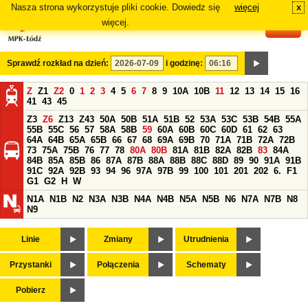
Nasza strona wykorzystuje pliki cookie. Dowiedz się
więcej
x
#
więcej.
Sprawdź rozkład na dzień:
i godzinę:
Z
Z1
Z2
0
1
2
3
4
5
6
7
8
9
10A
10B
11
12
13
14
15
16
41
43
45
Z3
Z6
Z13
Z43
50A
50B
51A
51B
52
53A
53C
53B
54B
55A
55B
55C
56
57
58A
58B
59
60A
60B
60C
60D
61
62
63
64A
64B
65A
65B
66
67
68
69A
69B
70
71A
71B
72A
72B
73
75A
75B
76
77
78
80A
80B
81A
81B
82A
82B
83
84A
84B
85A
85B
86
87A
87B
88A
88B
88C
88D
89
90
91A
91B
91C
92A
92B
93
94
96
97A
97B
99
100
101
201
202
6.
F1
G1
G2
H
W
N1A
N1B
N2
N3A
N3B
N4A
N4B
N5A
N5B
N6
N7A
N7B
N8
N9
Linie
Zmiany
Utrudnienia
Przystanki
Połączenia
Schematy
Pobierz