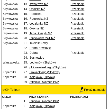
Strykowska
13.
Kwarcowa NŻ
Przesiadki
Strykowska
14.
Opolska NŻ
Przesiadki
Strykowska
15.
Herbowa
Przesiadki
Strykowska
16.
Rogowska NŻ
Przesiadki
Strykowska
17.
Łodzianka NŻ
Przesiadki
Strykowska
18.
Okólna NŻ
Przesiadki
Strykowska
19.
Jana i Cecylii NŻ
Przesiadki
Strykowska
20.
Strykowska 241 NŻ
Przesiadki
Strykowska
21.
Imielnik Nowy
22.
Dobra Nowiny #
23.
Dobra
Przesiadki
24.
Sosnowiec
Warszawska
25.
Legionów (Stryków)
26.
pl. Łukasińskiego (Stryków)
Kopernika
27.
Słowackiego (Stryków)
Kopernika
28.
Kolejowa (Stryków)
29.
Stryków Dworzec PKP
CH Tulipan
Pokaż na mapie
ULICA
PRZYSTANEK
PRZESIADKI
1.
Stryków Dworzec PKP
Kopernika
2.
Kolejowa (Stryków)