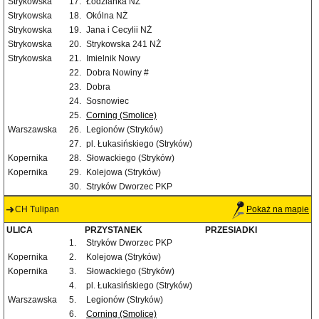
Strykowska
17.
Łodzianka NŻ
Strykowska
18.
Okólna NŻ
Strykowska
19.
Jana i Cecylii NŻ
Strykowska
20.
Strykowska 241 NŻ
Strykowska
21.
Imielnik Nowy
22.
Dobra Nowiny #
23.
Dobra
24.
Sosnowiec
25.
Corning (Smolice)
Warszawska
26.
Legionów (Stryków)
27.
pl. Łukasińskiego (Stryków)
Kopernika
28.
Słowackiego (Stryków)
Kopernika
29.
Kolejowa (Stryków)
30.
Stryków Dworzec PKP
CH Tulipan
Pokaż na mapie
ULICA
PRZYSTANEK
PRZESIADKI
1.
Stryków Dworzec PKP
Kopernika
2.
Kolejowa (Stryków)
Kopernika
3.
Słowackiego (Stryków)
4.
pl. Łukasińskiego (Stryków)
Warszawska
5.
Legionów (Stryków)
6.
Corning (Smolice)