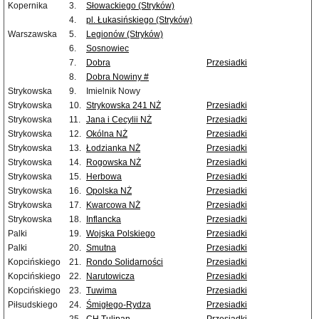
Kopernika
3.
Słowackiego (Stryków)
4.
pl. Łukasińskiego (Stryków)
Warszawska
5.
Legionów (Stryków)
6.
Sosnowiec
7.
Dobra
Przesiadki
8.
Dobra Nowiny #
Strykowska
9.
Imielnik Nowy
Strykowska
10.
Strykowska 241 NŻ
Przesiadki
Strykowska
11.
Jana i Cecylii NŻ
Przesiadki
Strykowska
12.
Okólna NŻ
Przesiadki
Strykowska
13.
Łodzianka NŻ
Przesiadki
Strykowska
14.
Rogowska NŻ
Przesiadki
Strykowska
15.
Herbowa
Przesiadki
Strykowska
16.
Opolska NŻ
Przesiadki
Strykowska
17.
Kwarcowa NŻ
Przesiadki
Strykowska
18.
Inflancka
Przesiadki
Palki
19.
Wojska Polskiego
Przesiadki
Palki
20.
Smutna
Przesiadki
Kopcińskiego
21.
Rondo Solidarności
Przesiadki
Kopcińskiego
22.
Narutowicza
Przesiadki
Kopcińskiego
23.
Tuwima
Przesiadki
Piłsudskiego
24.
Śmigłego-Rydza
Przesiadki