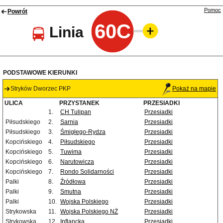
Pomoc
Powrót
60C
Linia
PODSTAWOWE KIERUNKI
Stryków Dworzec PKP
Pokaż na mapie
ULICA
PRZYSTANEK
PRZESIADKI
1.
CH Tulipan
Przesiadki
Piłsudskiego
2.
Sarnia
Przesiadki
Piłsudskiego
3.
Śmigłego-Rydza
Przesiadki
Kopcińskiego
4.
Piłsudskiego
Przesiadki
Kopcińskiego
5.
Tuwima
Przesiadki
Kopcińskiego
6.
Narutowicza
Przesiadki
Kopcińskiego
7.
Rondo Solidarności
Przesiadki
Palki
8.
Źródłowa
Przesiadki
Palki
9.
Smutna
Przesiadki
Palki
10.
Wojska Polskiego
Przesiadki
Strykowska
11.
Wojska Polskiego NŻ
Przesiadki
Strykowska
12.
Inflancka
Przesiadki