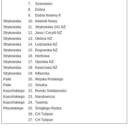
7.
Sosnowiec
8.
Dobra
9.
Dobra Nowiny #
Strykowska
10.
Imielnik Nowy
Strykowska
11.
Strykowska 241 NŻ
Strykowska
12.
Jana i Cecylii NŻ
Strykowska
13.
Okólna NŻ
Strykowska
14.
Łodzianka NŻ
Strykowska
15.
Rogowska NŻ
Strykowska
16.
Herbowa
Strykowska
17.
Opolska NŻ
Strykowska
18.
Kwarcowa NŻ
Strykowska
19.
Inflancka
Palki
20.
Wojska Polskiego
Palki
21.
Smutna
Kopcińskiego
22.
Rondo Solidarności
Kopcińskiego
23.
Narutowicza
Kopcińskiego
24.
Tuwima
Piłsudskiego
25.
Śmigłego-Rydza
26.
CH Tulipan
27.
CH Tulipan