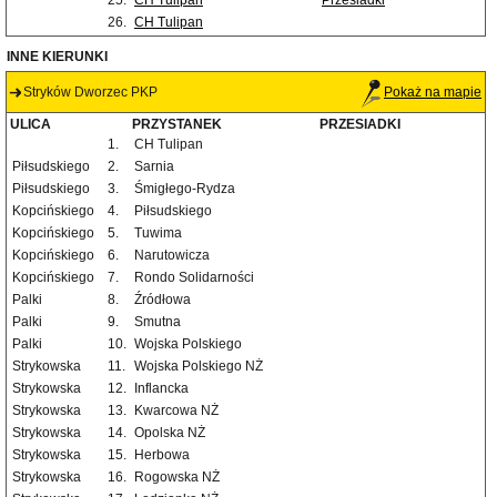
25.
CH Tulipan
Przesiadki
26.
CH Tulipan
INNE KIERUNKI
Stryków Dworzec PKP
Pokaż na mapie
ULICA
PRZYSTANEK
PRZESIADKI
1.
CH Tulipan
Piłsudskiego
2.
Sarnia
Piłsudskiego
3.
Śmigłego-Rydza
Kopcińskiego
4.
Piłsudskiego
Kopcińskiego
5.
Tuwima
Kopcińskiego
6.
Narutowicza
Kopcińskiego
7.
Rondo Solidarności
Palki
8.
Źródłowa
Palki
9.
Smutna
Palki
10.
Wojska Polskiego
Strykowska
11.
Wojska Polskiego NŻ
Strykowska
12.
Inflancka
Strykowska
13.
Kwarcowa NŻ
Strykowska
14.
Opolska NŻ
Strykowska
15.
Herbowa
Strykowska
16.
Rogowska NŻ