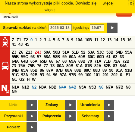
Nasza strona wykorzystuje pliki cookie. Dowiedz się
więcej
x
#
więcej.
Sprawdź rozkład na dzień:
i godzinę:
Z
Z1
Z2
0
1
2
3
4
5
6
7
8
9
10A
10B
11
12
13
14
15
16
41
43
45
Z3
Z6
Z13
Z43
50A
50B
51A
51B
52
53A
53C
53B
54B
55A
55B
55C
56
57
58A
58B
59
60A
60B
60C
60D
61
62
63
64A
64B
65A
65B
66
67
68
69A
69B
70
71A
71B
72A
72B
73
75A
75B
76
77
78
80A
80B
81A
81B
82A
82B
83
84A
84B
85A
85B
86
87A
87B
88A
88B
88C
88D
89
90
91A
91B
91C
92A
92B
93
94
96
97A
97B
99
100
101
201
202
6.
F1
G1
G2
H
W
N1A
N1B
N2
N3A
N3B
N4A
N4B
N5A
N5B
N6
N7A
N7B
N8
N9
Linie
Zmiany
Utrudnienia
Przystanki
Połączenia
Schematy
Pobierz