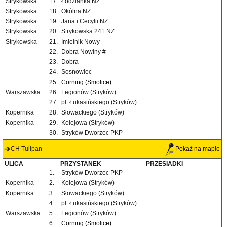
Strykowska
17.
Łodzianka NŻ
Strykowska
18.
Okólna NŻ
Strykowska
19.
Jana i Cecylii NŻ
Strykowska
20.
Strykowska 241 NŻ
Strykowska
21.
Imielnik Nowy
22.
Dobra Nowiny #
23.
Dobra
24.
Sosnowiec
25.
Corning (Smolice)
Warszawska
26.
Legionów (Stryków)
27.
pl. Łukasińskiego (Stryków)
Kopernika
28.
Słowackiego (Stryków)
Kopernika
29.
Kolejowa (Stryków)
30.
Stryków Dworzec PKP
CH Tulipan
Pokaż na mapie
ULICA
PRZYSTANEK
PRZESIADKI
1.
Stryków Dworzec PKP
Kopernika
2.
Kolejowa (Stryków)
Kopernika
3.
Słowackiego (Stryków)
4.
pl. Łukasińskiego (Stryków)
Warszawska
5.
Legionów (Stryków)
6.
Corning (Smolice)