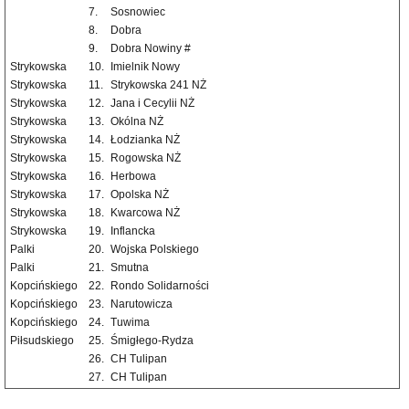
7.
Sosnowiec
8.
Dobra
9.
Dobra Nowiny #
Strykowska
10.
Imielnik Nowy
Strykowska
11.
Strykowska 241 NŻ
Strykowska
12.
Jana i Cecylii NŻ
Strykowska
13.
Okólna NŻ
Strykowska
14.
Łodzianka NŻ
Strykowska
15.
Rogowska NŻ
Strykowska
16.
Herbowa
Strykowska
17.
Opolska NŻ
Strykowska
18.
Kwarcowa NŻ
Strykowska
19.
Inflancka
Palki
20.
Wojska Polskiego
Palki
21.
Smutna
Kopcińskiego
22.
Rondo Solidarności
Kopcińskiego
23.
Narutowicza
Kopcińskiego
24.
Tuwima
Piłsudskiego
25.
Śmigłego-Rydza
26.
CH Tulipan
27.
CH Tulipan