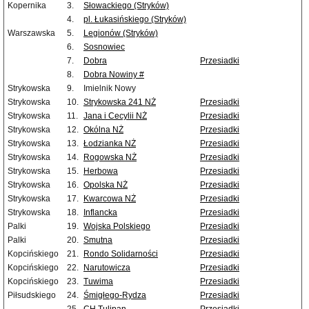
Kopernika
3.
Słowackiego (Stryków)
4.
pl. Łukasińskiego (Stryków)
Warszawska
5.
Legionów (Stryków)
6.
Sosnowiec
7.
Dobra
Przesiadki
8.
Dobra Nowiny #
Strykowska
9.
Imielnik Nowy
Strykowska
10.
Strykowska 241 NŻ
Przesiadki
Strykowska
11.
Jana i Cecylii NŻ
Przesiadki
Strykowska
12.
Okólna NŻ
Przesiadki
Strykowska
13.
Łodzianka NŻ
Przesiadki
Strykowska
14.
Rogowska NŻ
Przesiadki
Strykowska
15.
Herbowa
Przesiadki
Strykowska
16.
Opolska NŻ
Przesiadki
Strykowska
17.
Kwarcowa NŻ
Przesiadki
Strykowska
18.
Inflancka
Przesiadki
Palki
19.
Wojska Polskiego
Przesiadki
Palki
20.
Smutna
Przesiadki
Kopcińskiego
21.
Rondo Solidarności
Przesiadki
Kopcińskiego
22.
Narutowicza
Przesiadki
Kopcińskiego
23.
Tuwima
Przesiadki
Piłsudskiego
24.
Śmigłego-Rydza
Przesiadki