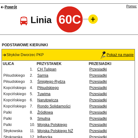
Pomoc
Powrót
60C
Linia
PODSTAWOWE KIERUNKI
Stryków Dworzec PKP
Pokaż na mapie
ULICA
PRZYSTANEK
PRZESIADKI
1.
CH Tulipan
Przesiadki
Piłsudskiego
2.
Sarnia
Przesiadki
Piłsudskiego
3.
Śmigłego-Rydza
Przesiadki
Kopcińskiego
4.
Piłsudskiego
Przesiadki
Kopcińskiego
5.
Tuwima
Przesiadki
Kopcińskiego
6.
Narutowicza
Przesiadki
Kopcińskiego
7.
Rondo Solidarności
Przesiadki
Palki
8.
Źródłowa
Przesiadki
Palki
9.
Smutna
Przesiadki
Palki
10.
Wojska Polskiego
Przesiadki
Strykowska
11.
Wojska Polskiego NŻ
Przesiadki
Strykowska
12.
Inflancka
Przesiadki