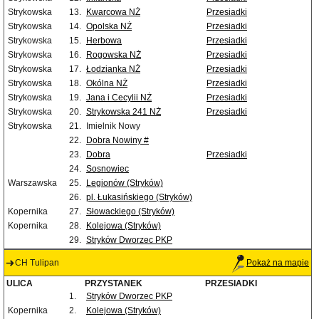
Strykowska
13.
Kwarcowa NŻ
Przesiadki
Strykowska
14.
Opolska NŻ
Przesiadki
Strykowska
15.
Herbowa
Przesiadki
Strykowska
16.
Rogowska NŻ
Przesiadki
Strykowska
17.
Łodzianka NŻ
Przesiadki
Strykowska
18.
Okólna NŻ
Przesiadki
Strykowska
19.
Jana i Cecylii NŻ
Przesiadki
Strykowska
20.
Strykowska 241 NŻ
Przesiadki
Strykowska
21.
Imielnik Nowy
22.
Dobra Nowiny #
23.
Dobra
Przesiadki
24.
Sosnowiec
Warszawska
25.
Legionów (Stryków)
26.
pl. Łukasińskiego (Stryków)
Kopernika
27.
Słowackiego (Stryków)
Kopernika
28.
Kolejowa (Stryków)
29.
Stryków Dworzec PKP
CH Tulipan
Pokaż na mapie
ULICA
PRZYSTANEK
PRZESIADKI
1.
Stryków Dworzec PKP
Kopernika
2.
Kolejowa (Stryków)