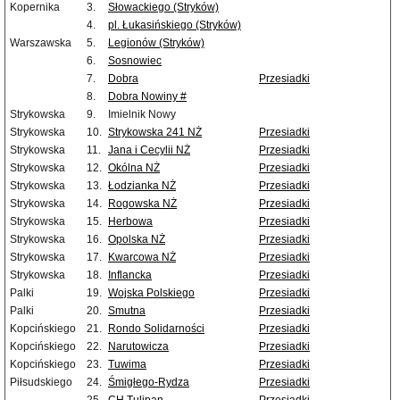
Kopernika
3.
Słowackiego (Stryków)
4.
pl. Łukasińskiego (Stryków)
Warszawska
5.
Legionów (Stryków)
6.
Sosnowiec
7.
Dobra
Przesiadki
8.
Dobra Nowiny #
Strykowska
9.
Imielnik Nowy
Strykowska
10.
Strykowska 241 NŻ
Przesiadki
Strykowska
11.
Jana i Cecylii NŻ
Przesiadki
Strykowska
12.
Okólna NŻ
Przesiadki
Strykowska
13.
Łodzianka NŻ
Przesiadki
Strykowska
14.
Rogowska NŻ
Przesiadki
Strykowska
15.
Herbowa
Przesiadki
Strykowska
16.
Opolska NŻ
Przesiadki
Strykowska
17.
Kwarcowa NŻ
Przesiadki
Strykowska
18.
Inflancka
Przesiadki
Palki
19.
Wojska Polskiego
Przesiadki
Palki
20.
Smutna
Przesiadki
Kopcińskiego
21.
Rondo Solidarności
Przesiadki
Kopcińskiego
22.
Narutowicza
Przesiadki
Kopcińskiego
23.
Tuwima
Przesiadki
Piłsudskiego
24.
Śmigłego-Rydza
Przesiadki