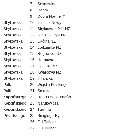
7.
Sosnowiec
8.
Dobra
9.
Dobra Nowiny #
Strykowska
10.
Imielnik Nowy
Strykowska
11.
Strykowska 241 NŻ
Strykowska
12.
Jana i Cecylii NŻ
Strykowska
13.
Okólna NŻ
Strykowska
14.
Łodzianka NŻ
Strykowska
15.
Rogowska NŻ
Strykowska
16.
Herbowa
Strykowska
17.
Opolska NŻ
Strykowska
18.
Kwarcowa NŻ
Strykowska
19.
Inflancka
Palki
20.
Wojska Polskiego
Palki
21.
Smutna
Kopcińskiego
22.
Rondo Solidarności
Kopcińskiego
23.
Narutowicza
Kopcińskiego
24.
Tuwima
Piłsudskiego
25.
Śmigłego-Rydza
26.
CH Tulipan
27.
CH Tulipan