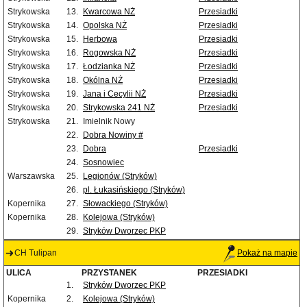
Strykowska
13.
Kwarcowa NŻ
Przesiadki
Strykowska
14.
Opolska NŻ
Przesiadki
Strykowska
15.
Herbowa
Przesiadki
Strykowska
16.
Rogowska NŻ
Przesiadki
Strykowska
17.
Łodzianka NŻ
Przesiadki
Strykowska
18.
Okólna NŻ
Przesiadki
Strykowska
19.
Jana i Cecylii NŻ
Przesiadki
Strykowska
20.
Strykowska 241 NŻ
Przesiadki
Strykowska
21.
Imielnik Nowy
22.
Dobra Nowiny #
23.
Dobra
Przesiadki
24.
Sosnowiec
Warszawska
25.
Legionów (Stryków)
26.
pl. Łukasińskiego (Stryków)
Kopernika
27.
Słowackiego (Stryków)
Kopernika
28.
Kolejowa (Stryków)
29.
Stryków Dworzec PKP
CH Tulipan
Pokaż na mapie
ULICA
PRZYSTANEK
PRZESIADKI
1.
Stryków Dworzec PKP
Kopernika
2.
Kolejowa (Stryków)