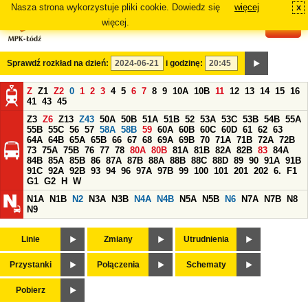
Nasza strona wykorzystuje pliki cookie. Dowiedz się
więcej
x
#
więcej.
Sprawdź rozkład na dzień:
i godzinę:
Z
Z1
Z2
0
1
2
3
4
5
6
7
8
9
10A
10B
11
12
13
14
15
16
41
43
45
Z3
Z6
Z13
Z43
50A
50B
51A
51B
52
53A
53C
53B
54B
55A
55B
55C
56
57
58A
58B
59
60A
60B
60C
60D
61
62
63
64A
64B
65A
65B
66
67
68
69A
69B
70
71A
71B
72A
72B
73
75A
75B
76
77
78
80A
80B
81A
81B
82A
82B
83
84A
84B
85A
85B
86
87A
87B
88A
88B
88C
88D
89
90
91A
91B
91C
92A
92B
93
94
96
97A
97B
99
100
101
201
202
6.
F1
G1
G2
H
W
N1A
N1B
N2
N3A
N3B
N4A
N4B
N5A
N5B
N6
N7A
N7B
N8
N9
Linie
Zmiany
Utrudnienia
Przystanki
Połączenia
Schematy
Pobierz