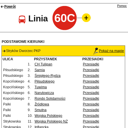
Pomoc
Powrót
60C
Linia
PODSTAWOWE KIERUNKI
Stryków Dworzec PKP
Pokaż na mapie
ULICA
PRZYSTANEK
PRZESIADKI
1.
CH Tulipan
Przesiadki
Piłsudskiego
2.
Sarnia
Przesiadki
Piłsudskiego
3.
Śmigłego-Rydza
Przesiadki
Kopcińskiego
4.
Piłsudskiego
Przesiadki
Kopcińskiego
5.
Tuwima
Przesiadki
Kopcińskiego
6.
Narutowicza
Przesiadki
Kopcińskiego
7.
Rondo Solidarności
Przesiadki
Palki
8.
Źródłowa
Przesiadki
Palki
9.
Smutna
Przesiadki
Palki
10.
Wojska Polskiego
Przesiadki
Strykowska
11.
Wojska Polskiego NŻ
Przesiadki
Strykowska
12.
Inflancka
Przesiadki