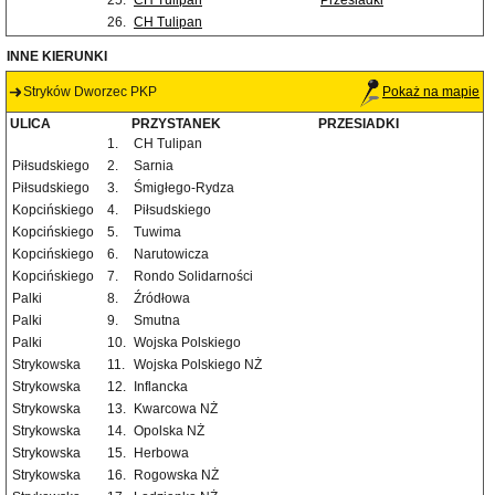
25.
CH Tulipan
Przesiadki
26.
CH Tulipan
INNE KIERUNKI
Stryków Dworzec PKP
Pokaż na mapie
ULICA
PRZYSTANEK
PRZESIADKI
1.
CH Tulipan
Piłsudskiego
2.
Sarnia
Piłsudskiego
3.
Śmigłego-Rydza
Kopcińskiego
4.
Piłsudskiego
Kopcińskiego
5.
Tuwima
Kopcińskiego
6.
Narutowicza
Kopcińskiego
7.
Rondo Solidarności
Palki
8.
Źródłowa
Palki
9.
Smutna
Palki
10.
Wojska Polskiego
Strykowska
11.
Wojska Polskiego NŻ
Strykowska
12.
Inflancka
Strykowska
13.
Kwarcowa NŻ
Strykowska
14.
Opolska NŻ
Strykowska
15.
Herbowa
Strykowska
16.
Rogowska NŻ