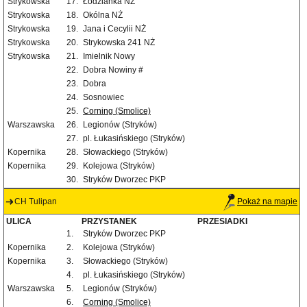
Strykowska
17.
Łodzianka NŻ
Strykowska
18.
Okólna NŻ
Strykowska
19.
Jana i Cecylii NŻ
Strykowska
20.
Strykowska 241 NŻ
Strykowska
21.
Imielnik Nowy
22.
Dobra Nowiny #
23.
Dobra
24.
Sosnowiec
25.
Corning (Smolice)
Warszawska
26.
Legionów (Stryków)
27.
pl. Łukasińskiego (Stryków)
Kopernika
28.
Słowackiego (Stryków)
Kopernika
29.
Kolejowa (Stryków)
30.
Stryków Dworzec PKP
CH Tulipan
Pokaż na mapie
ULICA
PRZYSTANEK
PRZESIADKI
1.
Stryków Dworzec PKP
Kopernika
2.
Kolejowa (Stryków)
Kopernika
3.
Słowackiego (Stryków)
4.
pl. Łukasińskiego (Stryków)
Warszawska
5.
Legionów (Stryków)
6.
Corning (Smolice)