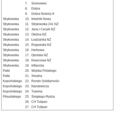
7.
Sosnowiec
8.
Dobra
9.
Dobra Nowiny #
Strykowska
10.
Imielnik Nowy
Strykowska
11.
Strykowska 241 NŻ
Strykowska
12.
Jana i Cecylii NŻ
Strykowska
13.
Okólna NŻ
Strykowska
14.
Łodzianka NŻ
Strykowska
15.
Rogowska NŻ
Strykowska
16.
Herbowa
Strykowska
17.
Opolska NŻ
Strykowska
18.
Kwarcowa NŻ
Strykowska
19.
Inflancka
Palki
20.
Wojska Polskiego
Palki
21.
Smutna
Kopcińskiego
22.
Rondo Solidarności
Kopcińskiego
23.
Narutowicza
Kopcińskiego
24.
Tuwima
Piłsudskiego
25.
Śmigłego-Rydza
26.
CH Tulipan
27.
CH Tulipan