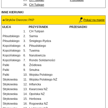
25.
CH Tulipan
Przesiadki
26.
CH Tulipan
INNE KIERUNKI
Stryków Dworzec PKP
Pokaż na mapie
ULICA
PRZYSTANEK
PRZESIADKI
1.
CH Tulipan
Piłsudskiego
2.
Sarnia
Piłsudskiego
3.
Śmigłego-Rydza
Kopcińskiego
4.
Piłsudskiego
Kopcińskiego
5.
Tuwima
Kopcińskiego
6.
Narutowicza
Kopcińskiego
7.
Rondo Solidarności
Palki
8.
Źródłowa
Palki
9.
Smutna
Palki
10.
Wojska Polskiego
Strykowska
11.
Wojska Polskiego NŻ
Strykowska
12.
Inflancka
Strykowska
13.
Kwarcowa NŻ
Strykowska
14.
Opolska NŻ
Strykowska
15.
Herbowa
Strykowska
16.
Rogowska NŻ