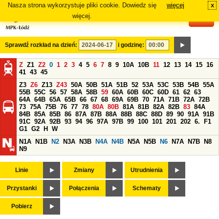
Nasza strona wykorzystuje pliki cookie. Dowiedz się
więcej
x
#
więcej.
Sprawdź rozkład na dzień:
i godzinę:
Z
Z1
Z2
0
1
2
3
4
5
6
7
8
9
10A
10B
11
12
13
14
15
16
41
43
45
Z3
Z6
Z13
Z43
50A
50B
51A
51B
52
53A
53C
53B
54B
55A
55B
55C
56
57
58A
58B
59
60A
60B
60C
60D
61
62
63
64A
64B
65A
65B
66
67
68
69A
69B
70
71A
71B
72A
72B
73
75A
75B
76
77
78
80A
80B
81A
81B
82A
82B
83
84A
84B
85A
85B
86
87A
87B
88A
88B
88C
88D
89
90
91A
91B
91C
92A
92B
93
94
96
97A
97B
99
100
101
201
202
6.
F1
G1
G2
H
W
N1A
N1B
N2
N3A
N3B
N4A
N4B
N5A
N5B
N6
N7A
N7B
N8
N9
Linie
Zmiany
Utrudnienia
Przystanki
Połączenia
Schematy
Pobierz