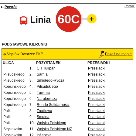
Pomoc
Powrót
60C
Linia
PODSTAWOWE KIERUNKI
Stryków Dworzec PKP
Pokaż na mapie
ULICA
PRZYSTANEK
PRZESIADKI
1.
CH Tulipan
Przesiadki
Piłsudskiego
2.
Sarnia
Przesiadki
Piłsudskiego
3.
Śmigłego-Rydza
Przesiadki
Kopcińskiego
4.
Piłsudskiego
Przesiadki
Kopcińskiego
5.
Tuwima
Przesiadki
Kopcińskiego
6.
Narutowicza
Przesiadki
Kopcińskiego
7.
Rondo Solidarności
Przesiadki
Palki
8.
Źródłowa
Przesiadki
Palki
9.
Smutna
Przesiadki
Palki
10.
Wojska Polskiego
Przesiadki
Strykowska
11.
Wojska Polskiego NŻ
Przesiadki
Strykowska
12.
Inflancka
Przesiadki