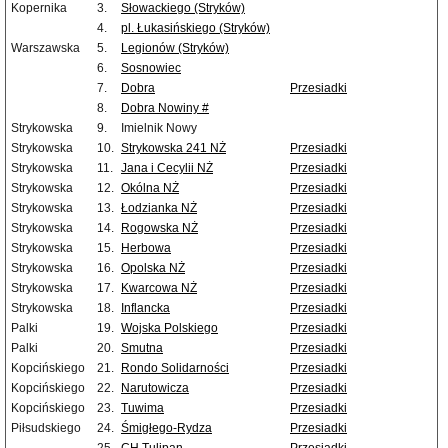
Kopernika
3.
Słowackiego (Stryków)
4.
pl. Łukasińskiego (Stryków)
Warszawska
5.
Legionów (Stryków)
6.
Sosnowiec
7.
Dobra
Przesiadki
8.
Dobra Nowiny #
Strykowska
9.
Imielnik Nowy
Strykowska
10.
Strykowska 241 NŻ
Przesiadki
Strykowska
11.
Jana i Cecylii NŻ
Przesiadki
Strykowska
12.
Okólna NŻ
Przesiadki
Strykowska
13.
Łodzianka NŻ
Przesiadki
Strykowska
14.
Rogowska NŻ
Przesiadki
Strykowska
15.
Herbowa
Przesiadki
Strykowska
16.
Opolska NŻ
Przesiadki
Strykowska
17.
Kwarcowa NŻ
Przesiadki
Strykowska
18.
Inflancka
Przesiadki
Palki
19.
Wojska Polskiego
Przesiadki
Palki
20.
Smutna
Przesiadki
Kopcińskiego
21.
Rondo Solidarności
Przesiadki
Kopcińskiego
22.
Narutowicza
Przesiadki
Kopcińskiego
23.
Tuwima
Przesiadki
Piłsudskiego
24.
Śmigłego-Rydza
Przesiadki