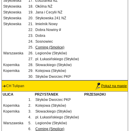
Strykowska
17.
Łodzianka NŻ
Strykowska
18.
Okólna NŻ
Strykowska
19.
Jana i Cecylii NŻ
Strykowska
20.
Strykowska 241 NŻ
Strykowska
21.
Imielnik Nowy
22.
Dobra Nowiny #
23.
Dobra
24.
Sosnowiec
25.
Corning (Smolice)
Warszawska
26.
Legionów (Stryków)
27.
pl. Łukasińskiego (Stryków)
Kopernika
28.
Słowackiego (Stryków)
Kopernika
29.
Kolejowa (Stryków)
30.
Stryków Dworzec PKP
CH Tulipan
Pokaż na mapie
ULICA
PRZYSTANEK
PRZESIADKI
1.
Stryków Dworzec PKP
Kopernika
2.
Kolejowa (Stryków)
Kopernika
3.
Słowackiego (Stryków)
4.
pl. Łukasińskiego (Stryków)
Warszawska
5.
Legionów (Stryków)
6.
Corning (Smolice)