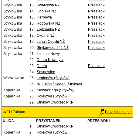
Strykowska
13.
Kwarcowa NŻ
Przesiadki
Strykowska
14.
Opolska NŻ
Przesiadki
Strykowska
15.
Herbowa
Przesiadki
Strykowska
16.
Rogowska NŻ
Przesiadki
Strykowska
17.
Łodzianka NŻ
Przesiadki
Strykowska
18.
Okólna NŻ
Przesiadki
Strykowska
19.
Jana i Cecylii NŻ
Przesiadki
Strykowska
20.
Strykowska 241 NŻ
Przesiadki
Strykowska
21.
Imielnik Nowy
22.
Dobra Nowiny #
23.
Dobra
Przesiadki
24.
Sosnowiec
Warszawska
25.
Legionów (Stryków)
26.
pl. Łukasińskiego (Stryków)
Kopernika
27.
Słowackiego (Stryków)
Kopernika
28.
Kolejowa (Stryków)
29.
Stryków Dworzec PKP
CH Tulipan
Pokaż na mapie
ULICA
PRZYSTANEK
PRZESIADKI
1.
Stryków Dworzec PKP
Kopernika
2.
Kolejowa (Stryków)