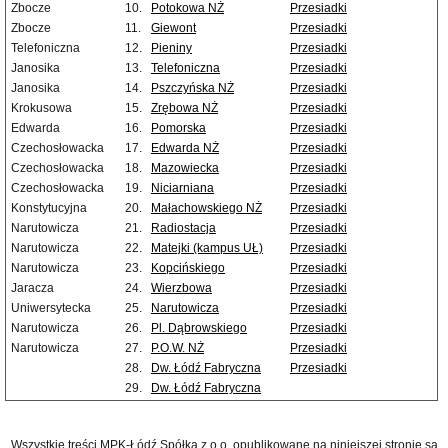
Zbocze
10.
Potokowa NŻ
Przesiadki
Zbocze
11.
Giewont
Przesiadki
Telefoniczna
12.
Pieniny
Przesiadki
Janosika
13.
Telefoniczna
Przesiadki
Janosika
14.
Pszczyńska NŻ
Przesiadki
Krokusowa
15.
Zrębowa NŻ
Przesiadki
Edwarda
16.
Pomorska
Przesiadki
Czechosłowacka
17.
Edwarda NŻ
Przesiadki
Czechosłowacka
18.
Mazowiecka
Przesiadki
Czechosłowacka
19.
Niciarniana
Przesiadki
Konstytucyjna
20.
Małachowskiego NŻ
Przesiadki
Narutowicza
21.
Radiostacja
Przesiadki
Narutowicza
22.
Matejki (kampus UŁ)
Przesiadki
Narutowicza
23.
Kopcińskiego
Przesiadki
Jaracza
24.
Wierzbowa
Przesiadki
Uniwersytecka
25.
Narutowicza
Przesiadki
Narutowicza
26.
Pl. Dąbrowskiego
Przesiadki
Narutowicza
27.
P.O.W. NŻ
Przesiadki
28.
Dw. Łódź Fabryczna
Przesiadki
29.
Dw. Łódź Fabryczna
Wszystkie treści MPK-Łódź Spółka z o.o. opublikowane na niniejszej stronie są