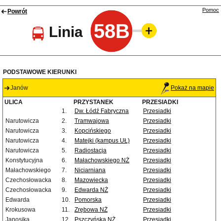
Pomoc
Powrót
58B
Linia
PODSTAWOWE KIERUNKI
Janów
Pokaż na mapie
ULICA
PRZYSTANEK
PRZESIADKI
1.
Dw. Łódź Fabryczna
Przesiadki
Narutowicza
2.
Tramwajowa
Przesiadki
Narutowicza
3.
Kopcińskiego
Przesiadki
Narutowicza
4.
Matejki (kampus UŁ)
Przesiadki
Narutowicza
5.
Radiostacja
Przesiadki
Konstytucyjna
6.
Małachowskiego NŻ
Przesiadki
Małachowskiego
7.
Niciarniana
Przesiadki
Czechosłowacka
8.
Mazowiecka
Przesiadki
Czechosłowacka
9.
Edwarda NŻ
Przesiadki
Edwarda
10.
Pomorska
Przesiadki
Krokusowa
11.
Zrębowa NŻ
Przesiadki
Janosika
12.
Pszczyńska NŻ
Przesiadki