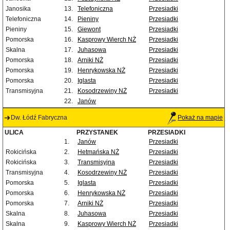
Janosika
13.
Telefoniczna
Przesiadki
Telefoniczna
14.
Pieniny
Przesiadki
Pieniny
15.
Giewont
Przesiadki
Pomorska
16.
Kasprowy Wierch NŻ
Przesiadki
Skalna
17.
Juhasowa
Przesiadki
Pomorska
18.
Arniki NŻ
Przesiadki
Pomorska
19.
Henrykowska NŻ
Przesiadki
Pomorska
20.
Iglasta
Przesiadki
Transmisyjna
21.
Kosodrzewiny NŻ
Przesiadki
22.
Janów
Dw. Łódź Fabryczna
Pokaż na mapie
ULICA
PRZYSTANEK
PRZESIADKI
1.
Janów
Przesiadki
Rokicińska
2.
Hetmańska NŻ
Przesiadki
Rokicińska
3.
Transmisyjna
Przesiadki
Transmisyjna
4.
Kosodrzewiny NŻ
Przesiadki
Pomorska
5.
Iglasta
Przesiadki
Pomorska
6.
Henrykowska NŻ
Przesiadki
Pomorska
7.
Arniki NŻ
Przesiadki
Skalna
8.
Juhasowa
Przesiadki
Skalna
9.
Kasprowy Wierch NŻ
Przesiadki