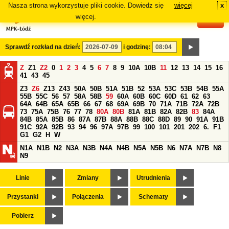
Nasza strona wykorzystuje pliki cookie. Dowiedz się
więcej
x
#
więcej.
Sprawdź rozkład na dzień:
i godzinę:
Z
Z1
Z2
0
1
2
3
4
5
6
7
8
9
10A
10B
11
12
13
14
15
16
41
43
45
Z3
Z6
Z13
Z43
50A
50B
51A
51B
52
53A
53C
53B
54B
55A
55B
55C
56
57
58A
58B
59
60A
60B
60C
60D
61
62
63
64A
64B
65A
65B
66
67
68
69A
69B
70
71A
71B
72A
72B
73
75A
75B
76
77
78
80A
80B
81A
81B
82A
82B
83
84A
84B
85A
85B
86
87A
87B
88A
88B
88C
88D
89
90
91A
91B
91C
92A
92B
93
94
96
97A
97B
99
100
101
201
202
6.
F1
G1
G2
H
W
N1A
N1B
N2
N3A
N3B
N4A
N4B
N5A
N5B
N6
N7A
N7B
N8
N9
Linie
Zmiany
Utrudnienia
Przystanki
Połączenia
Schematy
Pobierz