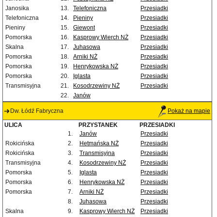
Janosika
13.
Telefoniczna
Przesiadki
Telefoniczna
14.
Pieniny
Przesiadki
Pieniny
15.
Giewont
Przesiadki
Pomorska
16.
Kasprowy Wierch NŻ
Przesiadki
Skalna
17.
Juhasowa
Przesiadki
Pomorska
18.
Arniki NŻ
Przesiadki
Pomorska
19.
Henrykowska NŻ
Przesiadki
Pomorska
20.
Iglasta
Przesiadki
Transmisyjna
21.
Kosodrzewiny NŻ
Przesiadki
22.
Janów
Dw. Łódź Fabryczna
Pokaż na mapie
ULICA
PRZYSTANEK
PRZESIADKI
1.
Janów
Przesiadki
Rokicińska
2.
Hetmańska NŻ
Przesiadki
Rokicińska
3.
Transmisyjna
Przesiadki
Transmisyjna
4.
Kosodrzewiny NŻ
Przesiadki
Pomorska
5.
Iglasta
Przesiadki
Pomorska
6.
Henrykowska NŻ
Przesiadki
Pomorska
7.
Arniki NŻ
Przesiadki
8.
Juhasowa
Przesiadki
Skalna
9.
Kasprowy Wierch NŻ
Przesiadki