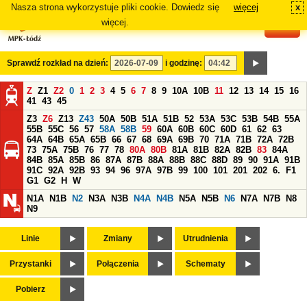
Nasza strona wykorzystuje pliki cookie. Dowiedz się
więcej
x
#
więcej.
Sprawdź rozkład na dzień:
i godzinę:
Z
Z1
Z2
0
1
2
3
4
5
6
7
8
9
10A
10B
11
12
13
14
15
16
41
43
45
Z3
Z6
Z13
Z43
50A
50B
51A
51B
52
53A
53C
53B
54B
55A
55B
55C
56
57
58A
58B
59
60A
60B
60C
60D
61
62
63
64A
64B
65A
65B
66
67
68
69A
69B
70
71A
71B
72A
72B
73
75A
75B
76
77
78
80A
80B
81A
81B
82A
82B
83
84A
84B
85A
85B
86
87A
87B
88A
88B
88C
88D
89
90
91A
91B
91C
92A
92B
93
94
96
97A
97B
99
100
101
201
202
6.
F1
G1
G2
H
W
N1A
N1B
N2
N3A
N3B
N4A
N4B
N5A
N5B
N6
N7A
N7B
N8
N9
Linie
Zmiany
Utrudnienia
Przystanki
Połączenia
Schematy
Pobierz