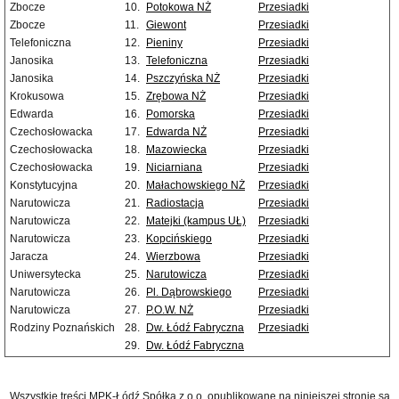
Zbocze
10.
Potokowa NŻ
Przesiadki
Zbocze
11.
Giewont
Przesiadki
Telefoniczna
12.
Pieniny
Przesiadki
Janosika
13.
Telefoniczna
Przesiadki
Janosika
14.
Pszczyńska NŻ
Przesiadki
Krokusowa
15.
Zrębowa NŻ
Przesiadki
Edwarda
16.
Pomorska
Przesiadki
Czechosłowacka
17.
Edwarda NŻ
Przesiadki
Czechosłowacka
18.
Mazowiecka
Przesiadki
Czechosłowacka
19.
Niciarniana
Przesiadki
Konstytucyjna
20.
Małachowskiego NŻ
Przesiadki
Narutowicza
21.
Radiostacja
Przesiadki
Narutowicza
22.
Matejki (kampus UŁ)
Przesiadki
Narutowicza
23.
Kopcińskiego
Przesiadki
Jaracza
24.
Wierzbowa
Przesiadki
Uniwersytecka
25.
Narutowicza
Przesiadki
Narutowicza
26.
Pl. Dąbrowskiego
Przesiadki
Narutowicza
27.
P.O.W. NŻ
Przesiadki
Rodziny Poznańskich
28.
Dw. Łódź Fabryczna
Przesiadki
29.
Dw. Łódź Fabryczna
Wszystkie treści MPK-Łódź Spółka z o.o. opublikowane na niniejszej stronie są