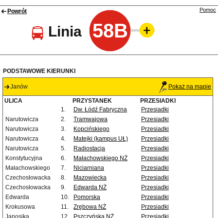
Pomoc
Powrót
58B
Linia
PODSTAWOWE KIERUNKI
Janów
Pokaż na mapie
ULICA
PRZYSTANEK
PRZESIADKI
1.
Dw. Łódź Fabryczna
Przesiadki
Narutowicza
2.
Tramwajowa
Przesiadki
Narutowicza
3.
Kopcińskiego
Przesiadki
Narutowicza
4.
Matejki (kampus UŁ)
Przesiadki
Narutowicza
5.
Radiostacja
Przesiadki
Konstytucyjna
6.
Małachowskiego NŻ
Przesiadki
Małachowskiego
7.
Niciarniana
Przesiadki
Czechosłowacka
8.
Mazowiecka
Przesiadki
Czechosłowacka
9.
Edwarda NŻ
Przesiadki
Edwarda
10.
Pomorska
Przesiadki
Krokusowa
11.
Zrębowa NŻ
Przesiadki
Janosika
12.
Pszczyńska NŻ
Przesiadki