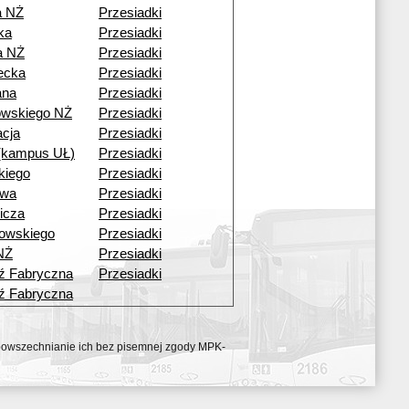
a NŻ
Przesiadki
ka
Przesiadki
a NŻ
Przesiadki
ecka
Przesiadki
ana
Przesiadki
owskiego NŻ
Przesiadki
acja
Przesiadki
 (kampus UŁ)
Przesiadki
kiego
Przesiadki
owa
Przesiadki
icza
Przesiadki
rowskiego
Przesiadki
NŻ
Przesiadki
ź Fabryczna
Przesiadki
ź Fabryczna
ozpowszechnianie ich bez pisemnej zgody MPK-