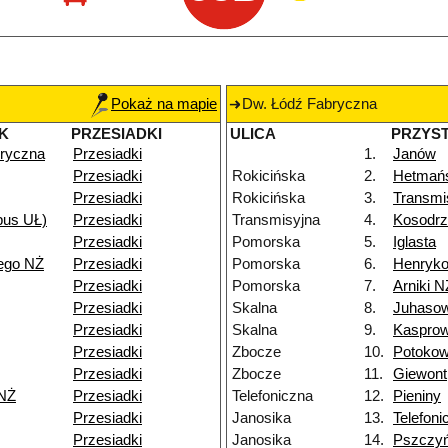
Pokaż na mapie
Dw. Łódź Fabryczna
K
PRZESIADKI
ULICA
PRZYS
ryczna
Przesiadki
1.
Janów
Przesiadki
Rokicińska
2.
Hetmań
Przesiadki
Rokicińska
3.
Transmi
pus UŁ)
Przesiadki
Transmisyjna
4.
Kosodrz
Przesiadki
Pomorska
5.
Iglasta
ego NŻ
Przesiadki
Pomorska
6.
Henryk
Przesiadki
Pomorska
7.
Arniki N
Przesiadki
Skalna
8.
Juhaso
Przesiadki
Skalna
9.
Kasprow
Przesiadki
Zbocze
10.
Potoko
Przesiadki
Zbocze
11.
Giewont
NŻ
Przesiadki
Telefoniczna
12.
Pieniny
Przesiadki
Janosika
13.
Telefoni
Przesiadki
Janosika
14.
Pszczy