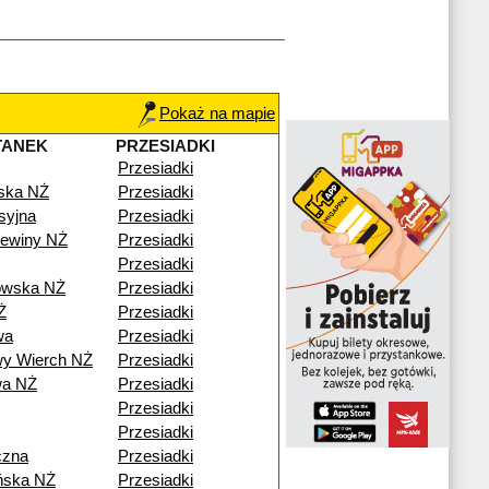
Pokaż na mapie
TANEK
PRZESIADKI
Przesiadki
ska NŻ
Przesiadki
syjna
Przesiadki
ewiny NŻ
Przesiadki
Przesiadki
owska NŻ
Przesiadki
Ż
Przesiadki
wa
Przesiadki
y Wierch NŻ
Przesiadki
wa NŻ
Przesiadki
Przesiadki
Przesiadki
czna
Przesiadki
ńska NŻ
Przesiadki