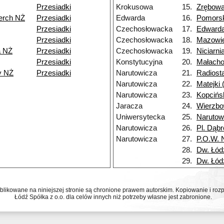
Przesiadki
Krokusowa
15.
Zrębow
erch NŻ
Przesiadki
Edwarda
16.
Pomors
Przesiadki
Czechosłowacka
17.
Edward
Przesiadki
Czechosłowacka
18.
Mazowi
a NŻ
Przesiadki
Czechosłowacka
19.
Niciarni
Przesiadki
Konstytucyjna
20.
Małach
y NŻ
Przesiadki
Narutowicza
21.
Radiost
Narutowicza
22.
Matejki
Narutowicza
23.
Kopcińs
Jaracza
24.
Wierzb
Uniwersytecka
25.
Narutow
Narutowicza
26.
Pl. Dąb
Narutowicza
27.
P.O.W. 
28.
Dw. Łód
29.
Dw. Łód
ublikowane na niniejszej stronie są chronione prawem autorskim. Kopiowanie i r
Łódź Spółka z o.o. dla celów innych niż potrzeby własne jest zabronione.