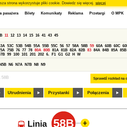
sza strona wykorzystuje pliki cookie. Dowiedz się więcej.
więcej
a pasażera
Bilety
Komunikaty
Reklama
Przetargi
O MPK
0B
11
12
13
14
15
16
41
43
45
53A
53C
53B
54B
55A
55B
55C
56
57
58A
58B
59
60A
60B
60C
60
75A
75B
76
77
78
80A
80B
81A
81B
82A
82B
83
84A
84B
85A
85B
97B
99
100
101
201
202
6.
F1
G1
G2
H
W
N5B
N6
N7A
N7B
N8
N9
a 58B
Sprawdź rozkład na d
Utrudnienia
Przystanki
Połączenia
58B
Linia