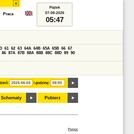
x
Piątek
07-08-2026
Praca
05:47
D
61
62
63
64A
64B
65A
65B
66
67
86
87A
87B
88A
88B
88C
88D
89
90
zień:
i godzinę:
Schematy
Pobierz
Pomoc