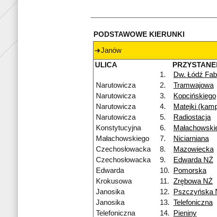
PODSTAWOWE KIERUNKI
Janów
ULICA
PRZYSTANE
1.
Dw. Łódź Fab
Narutowicza
2.
Tramwajowa
Narutowicza
3.
Kopcińskiego
Narutowicza
4.
Matejki (kam
Narutowicza
5.
Radiostacja
Konstytucyjna
6.
Małachowski
Małachowskiego
7.
Niciarniana
Czechosłowacka
8.
Mazowiecka
Czechosłowacka
9.
Edwarda NŻ
Edwarda
10.
Pomorska
Krokusowa
11.
Zrębowa NŻ
Janosika
12.
Pszczyńska 
Janosika
13.
Telefoniczna
Telefoniczna
14.
Pieniny