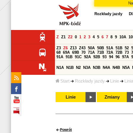
Na
Rozkłady jazdy
Dl
Z
Z1
Z2
0
1
2
3
4
5
6
7
8
9
10A
1
Z3
Z6
Z13
Z43
50A
50B
51A
51B
52
68
69A
69B
70
71A
71B
72A
72B
73
91A
91B
91C
92A
92B
93
94
96
97A
N1A
N1B
N2
N3A
N3B
N4A
N4B
N5A
Start
Rozkłady jazdy
Linie
Lini
Linie
Zmiany
Powrót