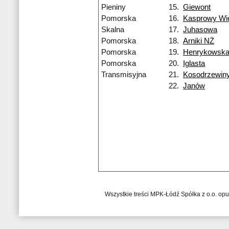
Pieniny
15.
Giewont
Pomorska
16.
Kasprowy Wi
Skalna
17.
Juhasowa
Pomorska
18.
Arniki NŻ
Pomorska
19.
Henrykowsk
Pomorska
20.
Iglasta
Transmisyjna
21.
Kosodrzewin
22.
Janów
Wszystkie treści MPK-Łódź Spółka z o.o. op