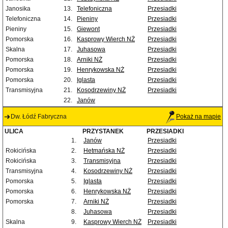
Janosika
13.
Telefoniczna
Przesiadki
Telefoniczna
14.
Pieniny
Przesiadki
Pieniny
15.
Giewont
Przesiadki
Pomorska
16.
Kasprowy Wierch NŻ
Przesiadki
Skalna
17.
Juhasowa
Przesiadki
Pomorska
18.
Arniki NŻ
Przesiadki
Pomorska
19.
Henrykowska NŻ
Przesiadki
Pomorska
20.
Iglasta
Przesiadki
Transmisyjna
21.
Kosodrzewiny NŻ
Przesiadki
22.
Janów
Dw. Łódź Fabryczna
Pokaż na mapie
ULICA
PRZYSTANEK
PRZESIADKI
1.
Janów
Przesiadki
Rokicińska
2.
Hetmańska NŻ
Przesiadki
Rokicińska
3.
Transmisyjna
Przesiadki
Transmisyjna
4.
Kosodrzewiny NŻ
Przesiadki
Pomorska
5.
Iglasta
Przesiadki
Pomorska
6.
Henrykowska NŻ
Przesiadki
Pomorska
7.
Arniki NŻ
Przesiadki
8.
Juhasowa
Przesiadki
Skalna
9.
Kasprowy Wierch NŻ
Przesiadki