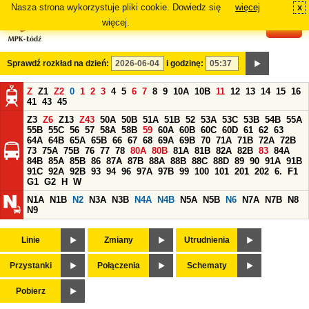
Nasza strona wykorzystuje pliki cookie. Dowiedz się
więcej
x
#
więcej.
Sprawdź rozkład na dzień:
i godzinę:
Z
Z1
Z2
0
1
2
3
4
5
6
7
8
9
10A
10B
11
12
13
14
15
16
41
43
45
Z3
Z6
Z13
Z43
50A
50B
51A
51B
52
53A
53C
53B
54B
55A
55B
55C
56
57
58A
58B
59
60A
60B
60C
60D
61
62
63
64A
64B
65A
65B
66
67
68
69A
69B
70
71A
71B
72A
72B
73
75A
75B
76
77
78
80A
80B
81A
81B
82A
82B
83
84A
84B
85A
85B
86
87A
87B
88A
88B
88C
88D
89
90
91A
91B
91C
92A
92B
93
94
96
97A
97B
99
100
101
201
202
6.
F1
G1
G2
H
W
N1A
N1B
N2
N3A
N3B
N4A
N4B
N5A
N5B
N6
N7A
N7B
N8
N9
Linie
Zmiany
Utrudnienia
Przystanki
Połączenia
Schematy
Pobierz