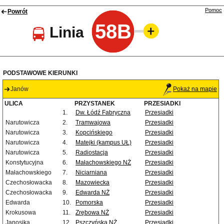
Pomoc
Powrót
58B
Linia
PODSTAWOWE KIERUNKI
Janów
Pokaż na mapie
ULICA
PRZYSTANEK
PRZESIADKI
1.
Dw. Łódź Fabryczna
Przesiadki
Narutowicza
2.
Tramwajowa
Przesiadki
Narutowicza
3.
Kopcińskiego
Przesiadki
Narutowicza
4.
Matejki (kampus UŁ)
Przesiadki
Narutowicza
5.
Radiostacja
Przesiadki
Konstytucyjna
6.
Małachowskiego NŻ
Przesiadki
Małachowskiego
7.
Niciarniana
Przesiadki
Czechosłowacka
8.
Mazowiecka
Przesiadki
Czechosłowacka
9.
Edwarda NŻ
Przesiadki
Edwarda
10.
Pomorska
Przesiadki
Krokusowa
11.
Zrębowa NŻ
Przesiadki
Janosika
12.
Pszczyńska NŻ
Przesiadki