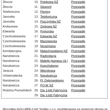
Zbocze
10.
Potokowa NŻ
Przesiadki
Zbocze
11.
Giewont
Przesiadki
Telefoniczna
12.
Pieniny
Przesiadki
Janosika
13.
Telefoniczna
Przesiadki
Janosika
14.
Pszczyńska NŻ
Przesiadki
Krokusowa
15.
Zrębowa NŻ
Przesiadki
Edwarda
16.
Pomorska
Przesiadki
Czechosłowacka
17.
Edwarda NŻ
Przesiadki
Czechosłowacka
18.
Mazowiecka
Przesiadki
Czechosłowacka
19.
Niciarniana
Przesiadki
Konstytucyjna
20.
Małachowskiego NŻ
Przesiadki
Narutowicza
21.
Radiostacja
Przesiadki
Narutowicza
22.
Matejki (kampus UŁ)
Przesiadki
Narutowicza
23.
Kopcińskiego
Przesiadki
Jaracza
24.
Wierzbowa
Przesiadki
Uniwersytecka
25.
Narutowicza
Przesiadki
Narutowicza
26.
Pl. Dąbrowskiego
Przesiadki
Narutowicza
27.
P.O.W. NŻ
Przesiadki
Rodziny Poznańskich
28.
Dw. Łódź Fabryczna
Przesiadki
29.
Dw. Łódź Fabryczna
Wszystkie treści MPK-Łódź Spółka z o.o. opublikowane na niniejszej stronie są