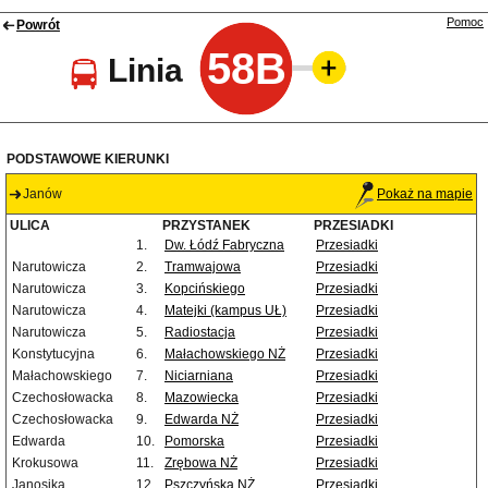
Pomoc
Powrót
58B
Linia
PODSTAWOWE KIERUNKI
Janów
Pokaż na mapie
ULICA
PRZYSTANEK
PRZESIADKI
1.
Dw. Łódź Fabryczna
Przesiadki
Narutowicza
2.
Tramwajowa
Przesiadki
Narutowicza
3.
Kopcińskiego
Przesiadki
Narutowicza
4.
Matejki (kampus UŁ)
Przesiadki
Narutowicza
5.
Radiostacja
Przesiadki
Konstytucyjna
6.
Małachowskiego NŻ
Przesiadki
Małachowskiego
7.
Niciarniana
Przesiadki
Czechosłowacka
8.
Mazowiecka
Przesiadki
Czechosłowacka
9.
Edwarda NŻ
Przesiadki
Edwarda
10.
Pomorska
Przesiadki
Krokusowa
11.
Zrębowa NŻ
Przesiadki
Janosika
12.
Pszczyńska NŻ
Przesiadki