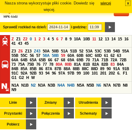
Nasza strona wykorzystuje pliki cookie. Dowiedz się
więcej
x
#
więcej.
Sprawdź rozkład na dzień:
i godzinę:
Z
Z1
Z2
0
1
2
3
4
5
6
7
8
9
10A
10B
11
12
13
14
15
16
41
43
45
Z3
Z6
Z13
Z43
50A
50B
51A
51B
52
53A
53C
53B
54B
55A
55B
55C
56
57
58A
58B
59
60A
60B
60C
60D
61
62
63
64A
64B
65A
65B
66
67
68
69A
69B
70
71A
71B
72A
72B
73
75A
75B
76
77
78
80A
80B
81A
81B
82A
82B
83
84A
84B
85A
85B
86
87A
87B
88A
88B
88C
88D
89
90
91A
91B
91C
92A
92B
93
94
96
97A
97B
99
100
101
201
202
6.
F1
G1
G2
H
W
N1A
N1B
N2
N3A
N3B
N4A
N4B
N5A
N5B
N6
N7A
N7B
N8
N9
Linie
Zmiany
Utrudnienia
Przystanki
Połączenia
Schematy
Pobierz