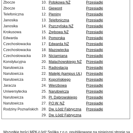
Zbocze
10.
Potokowa NŻ
Przesiadki
Zbocze
11.
Giewont
Przesiadki
Telefoniczna
12.
Pieniny
Przesiadki
Janosika
13.
Telefoniczna
Przesiadki
Janosika
14.
Pszczyńska NŻ
Przesiadki
Krokusowa
15.
Zrębowa NŻ
Przesiadki
Edwarda
16.
Pomorska
Przesiadki
Czechosłowacka
17.
Edwarda NŻ
Przesiadki
Czechosłowacka
18.
Mazowiecka
Przesiadki
Czechosłowacka
19.
Niciarniana
Przesiadki
Konstytucyjna
20.
Małachowskiego NŻ
Przesiadki
Narutowicza
21.
Radiostacja
Przesiadki
Narutowicza
22.
Matejki (kampus UŁ)
Przesiadki
Narutowicza
23.
Kopcińskiego
Przesiadki
Jaracza
24.
Wierzbowa
Przesiadki
Uniwersytecka
25.
Narutowicza
Przesiadki
Narutowicza
26.
Pl. Dąbrowskiego
Przesiadki
Narutowicza
27.
P.O.W. NŻ
Przesiadki
Rodziny Poznańskich
28.
Dw. Łódź Fabryczna
Przesiadki
29.
Dw. Łódź Fabryczna
Wszystkie treści MPK-Łódź Spółka z o.o. opublikowane na niniejszej stronie są