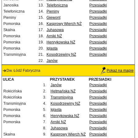
Janosika
13.
Telefoniczna
Przesiadki
Telefoniczna
14.
Pieniny
Przesiadki
Pieniny
15.
Giewont
Przesiadki
Pomorska
16.
Kasprowy Wierch NŻ
Przesiadki
Skalna
17.
Juhasowa
Przesiadki
Pomorska
18.
Arniki NŻ
Przesiadki
Pomorska
19.
Henrykowska NŻ
Przesiadki
Pomorska
20.
Iglasta
Przesiadki
Transmisyjna
21.
Kosodrzewiny NŻ
Przesiadki
22.
Janów
Dw. Łódź Fabryczna
Pokaż na mapie
ULICA
PRZYSTANEK
PRZESIADKI
1.
Janów
Przesiadki
Rokicińska
2.
Hetmańska NŻ
Przesiadki
Rokicińska
3.
Transmisyjna
Przesiadki
Transmisyjna
4.
Kosodrzewiny NŻ
Przesiadki
Pomorska
5.
Iglasta
Przesiadki
Pomorska
6.
Henrykowska NŻ
Przesiadki
Pomorska
7.
Arniki NŻ
Przesiadki
8.
Juhasowa
Przesiadki
Skalna
9.
Kasprowy Wierch NŻ
Przesiadki