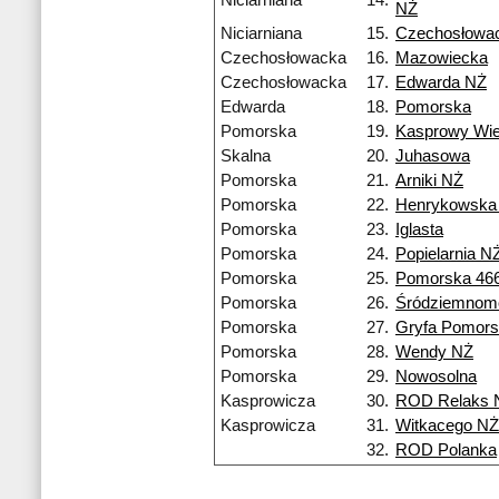
Niciarniana
14.
NŻ
Niciarniana
15.
Czechosłowa
Czechosłowacka
16.
Mazowiecka
Czechosłowacka
17.
Edwarda NŻ
Edwarda
18.
Pomorska
Pomorska
19.
Kasprowy Wi
Skalna
20.
Juhasowa
Pomorska
21.
Arniki NŻ
Pomorska
22.
Henrykowska
Pomorska
23.
Iglasta
Pomorska
24.
Popielarnia N
Pomorska
25.
Pomorska 46
Pomorska
26.
Śródziemnom
Pomorska
27.
Gryfa Pomors
Pomorska
28.
Wendy NŻ
Pomorska
29.
Nowosolna
Kasprowicza
30.
ROD Relaks 
Kasprowicza
31.
Witkacego NŻ
32.
ROD Polanka