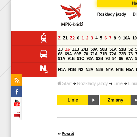
Na
Rozkłady jazdy
Dl
Z
Z1
Z2
0
1
2
3
4
5
6
7
8
9
10A
1
Z3
Z6
Z13
Z43
50A
50B
51A
51B
52
68
69A
69B
70
71A
71B
72A
72B
73
91A
91B
91C
92A
92B
93
94
96
97A
N1A
N1B
N2
N3A
N3B
N4A
N4B
N5A
Start
Rozkłady jazdy
Linie
Lini
Linie
Zmiany
Powrót