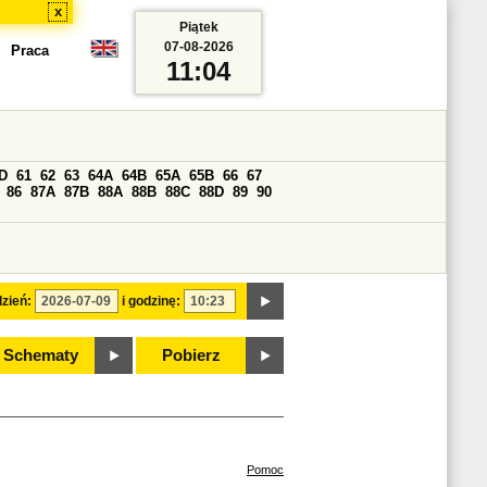
x
Piątek
07-08-2026
Praca
11:04
D
61
62
63
64A
64B
65A
65B
66
67
86
87A
87B
88A
88B
88C
88D
89
90
zień:
i godzinę:
Schematy
Pobierz
Pomoc