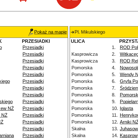
Pokaż na mapie
Pl. Mikulskiego
K
PRZESIADKI
ULICA
PRZYST
o
Przesiadki
1.
ROD Pol
Przesiadki
Kasprowicza
2.
Witkace
Przesiadki
Kasprowicza
3.
ROD Rel
Przesiadki
Pomorska
4.
Nowosol
Przesiadki
Pomorska
5.
Wendy 
kiego
Przesiadki
Pomorska
6.
Gryfa P
Przesiadki
Pomorska
7.
Śródzie
Przesiadki
Pomorska
8.
Pomorsk
skiego
Przesiadki
Pomorska
9.
Popielar
zew NŻ
Przesiadki
Pomorska
10.
Iglasta
5 NŻ
Przesiadki
Pomorska
11.
Henryko
NŻ
Przesiadki
Pomorska
12.
Arniki N
Przesiadki
Skalna
13.
Juhasow
arniana
Przesiadki
Skalna
14.
Kasprow