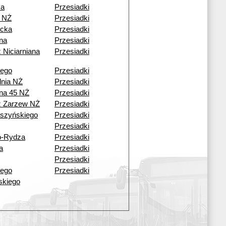
ka
Przesiadki
 NŻ
Przesiadki
cka
Przesiadki
ana
Przesiadki
 Niciarniana
Przesiadki
iego
Przesiadki
dnia NŻ
Przesiadki
ana 45 NŻ
Przesiadki
ź Zarzew NŻ
Przesiadki
aszyńskiego
Przesiadki
Przesiadki
o-Rydza
Przesiadki
a
Przesiadki
Przesiadki
iego
Przesiadki
lskiego