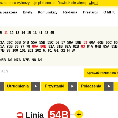
sza strona wykorzystuje pliki cookie. Dowiedz się więcej.
więcej
a pasażera
Bilety
Komunikaty
Reklama
Przetargi
O MPK
0B
11
12
13
14
15
16
41
43
45
53A
53C
53B
54B
55A
55B
55C
56
57
58A
58B
59
60A
60B
60C
60
75A
75B
76
77
78
80A
80B
81A
81B
82A
82B
83
84A
84B
85A
85B
97B
99
100
101
201
202
6.
F1
G1
G2
H
W
N5B
N6
N7A
N7B
N8
N9
a 54B
Sprawdź rozkład na d
Utrudnienia
Przystanki
Połączenia
54B
Linia