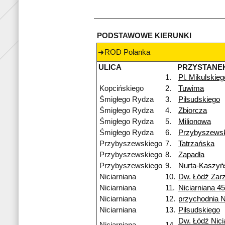
PODSTAWOWE KIERUNKI
ROD Polanka
ULICA
PRZYSTANE
1.
Pl. Mikulskieg
Kopcińskiego
2.
Tuwima
Śmigłego Rydza
3.
Piłsudskiego
Śmigłego Rydza
4.
Zbiorcza
Śmigłego Rydza
5.
Milionowa
Śmigłego Rydza
6.
Przybyszews
Przybyszewskiego
7.
Tatrzańska
Przybyszewskiego
8.
Zapadła
Przybyszewskiego
9.
Nurta-Kaszyń
Niciarniana
10.
Dw. Łódź Zar
Niciarniana
11.
Niciarniana 4
Niciarniana
12.
przychodnia 
Niciarniana
13.
Piłsudskiego
Dw. Łódź Nici