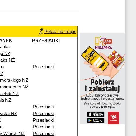
Pokaż na mapie
ANEK
PRZESIADKI
anka
go NŻ
aks NŻ
na
Przesiadki
NŻ
omorskiego NŻ
mnomorska NŻ
a 466 NŻ
nia NŻ
Przesiadki
wska NŻ
Przesiadki
Ż
Przesiadki
a
Przesiadki
y Wierch NŻ
Przesiadki