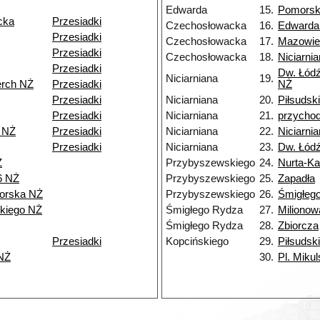
Edwarda
15.
Pomors
cka
Przesiadki
Czechosłowacka
16.
Edwarda
Przesiadki
Czechosłowacka
17.
Mazowie
Przesiadki
Czechosłowacka
18.
Niciarni
Przesiadki
Dw. Łódź
Niciarniana
19.
erch NŻ
Przesiadki
NŻ
Przesiadki
Niciarniana
20.
Piłsudsk
Przesiadki
Niciarniana
21.
przycho
 NŻ
Przesiadki
Niciarniana
22.
Niciarni
Przesiadki
Niciarniana
23.
Dw. Łód
Ż
Przybyszewskiego
24.
Nurta-K
6 NŻ
Przybyszewskiego
25.
Zapadła
orska NŻ
Przybyszewskiego
26.
Śmigłeg
kiego NŻ
Śmigłego Rydza
27.
Milionow
Śmigłego Rydza
28.
Zbiorcza
Przesiadki
Kopcińskiego
29.
Piłsudsk
NŻ
30.
Pl. Miku