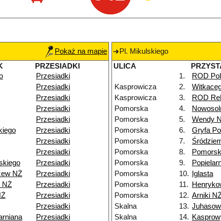
Pokaż na mapie
Pl. Mikulskiego
K
PRZESIADKI
ULICA
PRZYST
o
Przesiadki
1.
ROD Pol
Przesiadki
Kasprowicza
2.
Witkace
Przesiadki
Kasprowicza
3.
ROD Rel
Przesiadki
Pomorska
4.
Nowosol
Przesiadki
Pomorska
5.
Wendy 
kiego
Przesiadki
Pomorska
6.
Gryfa P
Przesiadki
Pomorska
7.
Śródzie
Przesiadki
Pomorska
8.
Pomorsk
skiego
Przesiadki
Pomorska
9.
Popielar
zew NŻ
Przesiadki
Pomorska
10.
Iglasta
5 NŻ
Przesiadki
Pomorska
11.
Henryko
NŻ
Przesiadki
Pomorska
12.
Arniki N
Przesiadki
Skalna
13.
Juhasow
arniana
Przesiadki
Skalna
14.
Kasprow