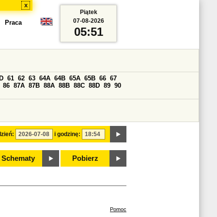
x
Piątek
07-08-2026
Praca
05:51
D
61
62
63
64A
64B
65A
65B
66
67
86
87A
87B
88A
88B
88C
88D
89
90
zień:
i godzinę:
Schematy
Pobierz
Pomoc