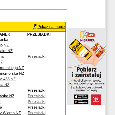
Pokaż na mapie
ANEK
PRZESIADKI
anka
go NŻ
aks NŻ
na
Przesiadki
NŻ
omorskiego NŻ
mnomorska NŻ
a 466 NŻ
nia NŻ
Przesiadki
wska NŻ
Przesiadki
Ż
Przesiadki
a
Przesiadki
y Wierch NŻ
Przesiadki