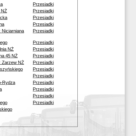
ka
Przesiadki
 NŻ
Przesiadki
cka
Przesiadki
ana
Przesiadki
 Niciarniana
Przesiadki
iego
Przesiadki
dnia NŻ
Przesiadki
ana 45 NŻ
Przesiadki
ź Zarzew NŻ
Przesiadki
aszyńskiego
Przesiadki
Przesiadki
o-Rydza
Przesiadki
a
Przesiadki
Przesiadki
iego
Przesiadki
lskiego