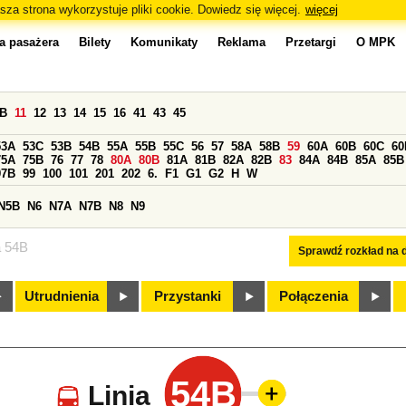
sza strona wykorzystuje pliki cookie. Dowiedz się więcej.
więcej
a pasażera
Bilety
Komunikaty
Reklama
Przetargi
O MPK
0B
11
12
13
14
15
16
41
43
45
53A
53C
53B
54B
55A
55B
55C
56
57
58A
58B
59
60A
60B
60C
60
75A
75B
76
77
78
80A
80B
81A
81B
82A
82B
83
84A
84B
85A
85B
97B
99
100
101
201
202
6.
F1
G1
G2
H
W
N5B
N6
N7A
N7B
N8
N9
a 54B
Sprawdź rozkład na d
Utrudnienia
Przystanki
Połączenia
54B
Linia