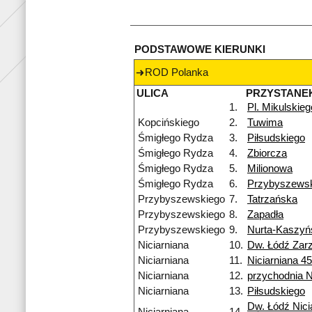
PODSTAWOWE KIERUNKI
ROD Polanka
ULICA
PRZYSTANE
1.
Pl. Mikulskieg
Kopcińskiego
2.
Tuwima
Śmigłego Rydza
3.
Piłsudskiego
Śmigłego Rydza
4.
Zbiorcza
Śmigłego Rydza
5.
Milionowa
Śmigłego Rydza
6.
Przybyszews
Przybyszewskiego
7.
Tatrzańska
Przybyszewskiego
8.
Zapadła
Przybyszewskiego
9.
Nurta-Kaszyń
Niciarniana
10.
Dw. Łódź Zar
Niciarniana
11.
Niciarniana 4
Niciarniana
12.
przychodnia 
Niciarniana
13.
Piłsudskiego
Dw. Łódź Nici