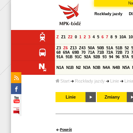
Na
Rozkłady jazdy
Dl
Z
Z1
Z2
0
1
2
3
4
5
6
7
8
9
10A
1
Z3
Z6
Z13
Z43
50A
50B
51A
51B
52
68
69A
69B
70
71A
71B
72A
72B
73
91A
91B
91C
92A
92B
93
94
96
97A
N1A
N1B
N2
N3A
N3B
N4A
N4B
N5A
Start
Rozkłady jazdy
Linie
Lini
Linie
Zmiany
Powrót