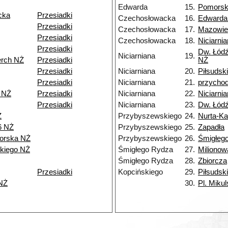
Edwarda
15.
Pomors
cka
Przesiadki
Czechosłowacka
16.
Edwarda
Przesiadki
Czechosłowacka
17.
Mazowie
Przesiadki
Czechosłowacka
18.
Niciarni
Przesiadki
Dw. Łódź
Niciarniana
19.
erch NŻ
Przesiadki
NŻ
Przesiadki
Niciarniana
20.
Piłsudsk
Przesiadki
Niciarniana
21.
przycho
 NŻ
Przesiadki
Niciarniana
22.
Niciarni
Przesiadki
Niciarniana
23.
Dw. Łód
Ż
Przybyszewskiego
24.
Nurta-K
6 NŻ
Przybyszewskiego
25.
Zapadła
orska NŻ
Przybyszewskiego
26.
Śmigłeg
kiego NŻ
Śmigłego Rydza
27.
Milionow
Śmigłego Rydza
28.
Zbiorcza
Przesiadki
Kopcińskiego
29.
Piłsudsk
NŻ
30.
Pl. Miku