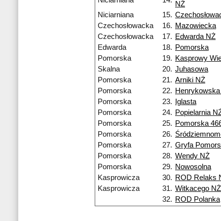
Niciarniana
14.
NŻ
Niciarniana
15.
Czechosłowa
Czechosłowacka
16.
Mazowiecka
Czechosłowacka
17.
Edwarda NŻ
Edwarda
18.
Pomorska
Pomorska
19.
Kasprowy Wi
Skalna
20.
Juhasowa
Pomorska
21.
Arniki NŻ
Pomorska
22.
Henrykowska
Pomorska
23.
Iglasta
Pomorska
24.
Popielarnia N
Pomorska
25.
Pomorska 46
Pomorska
26.
Śródziemnom
Pomorska
27.
Gryfa Pomors
Pomorska
28.
Wendy NŻ
Pomorska
29.
Nowosolna
Kasprowicza
30.
ROD Relaks 
Kasprowicza
31.
Witkacego NŻ
32.
ROD Polanka