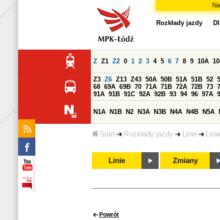
Na
Rozkłady jazdy
Dl
Z
Z1
Z2
0
1
2
3
4
5
6
7
8
9
10A
1
Z3
Z6
Z13
Z43
50A
50B
51A
51B
52
68
69A
69B
70
71A
71B
72A
72B
73
91A
91B
91C
92A
92B
93
94
96
97A
N1A
N1B
N2
N3A
N3B
N4A
N4B
N5A
Start
Rozkłady jazdy
Linie
Lini
Linie
Zmiany
Powrót