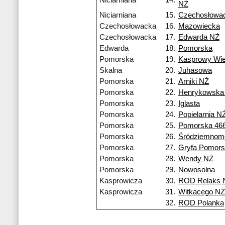
Niciarniana
14.
NŻ
Niciarniana
15.
Czechosłowa
Czechosłowacka
16.
Mazowiecka
Czechosłowacka
17.
Edwarda NŻ
Edwarda
18.
Pomorska
Pomorska
19.
Kasprowy Wi
Skalna
20.
Juhasowa
Pomorska
21.
Arniki NŻ
Pomorska
22.
Henrykowska
Pomorska
23.
Iglasta
Pomorska
24.
Popielarnia N
Pomorska
25.
Pomorska 46
Pomorska
26.
Śródziemnom
Pomorska
27.
Gryfa Pomors
Pomorska
28.
Wendy NŻ
Pomorska
29.
Nowosolna
Kasprowicza
30.
ROD Relaks 
Kasprowicza
31.
Witkacego NŻ
32.
ROD Polanka