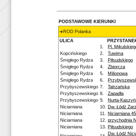
PODSTAWOWE KIERUNKI
ROD Polanka
ULICA
PRZYSTANE
1.
Pl. Mikulskieg
Kopcińskiego
2.
Tuwima
Śmigłego Rydza
3.
Piłsudskiego
Śmigłego Rydza
4.
Zbiorcza
Śmigłego Rydza
5.
Milionowa
Śmigłego Rydza
6.
Przybyszews
Przybyszewskiego
7.
Tatrzańska
Przybyszewskiego
8.
Zapadła
Przybyszewskiego
9.
Nurta-Kaszyń
Niciarniana
10.
Dw. Łódź Zar
Niciarniana
11.
Niciarniana 4
Niciarniana
12.
przychodnia 
Niciarniana
13.
Piłsudskiego
Dw. Łódź Nici