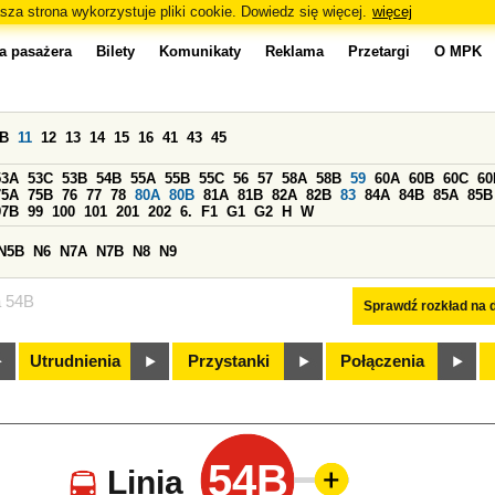
sza strona wykorzystuje pliki cookie. Dowiedz się więcej.
więcej
a pasażera
Bilety
Komunikaty
Reklama
Przetargi
O MPK
0B
11
12
13
14
15
16
41
43
45
53A
53C
53B
54B
55A
55B
55C
56
57
58A
58B
59
60A
60B
60C
60
75A
75B
76
77
78
80A
80B
81A
81B
82A
82B
83
84A
84B
85A
85B
97B
99
100
101
201
202
6.
F1
G1
G2
H
W
N5B
N6
N7A
N7B
N8
N9
a 54B
Sprawdź rozkład na d
Utrudnienia
Przystanki
Połączenia
54B
Linia