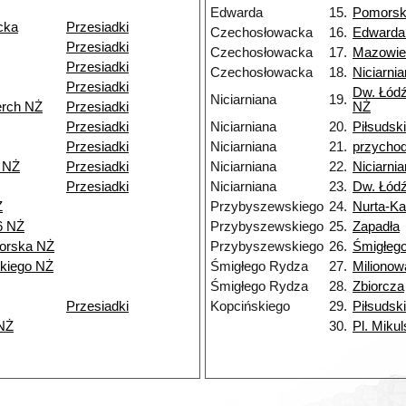
Edwarda
15.
Pomors
cka
Przesiadki
Czechosłowacka
16.
Edwarda
Przesiadki
Czechosłowacka
17.
Mazowie
Przesiadki
Czechosłowacka
18.
Niciarni
Przesiadki
Dw. Łódź
Niciarniana
19.
erch NŻ
Przesiadki
NŻ
Przesiadki
Niciarniana
20.
Piłsudsk
Przesiadki
Niciarniana
21.
przycho
 NŻ
Przesiadki
Niciarniana
22.
Niciarni
Przesiadki
Niciarniana
23.
Dw. Łód
Ż
Przybyszewskiego
24.
Nurta-K
6 NŻ
Przybyszewskiego
25.
Zapadła
orska NŻ
Przybyszewskiego
26.
Śmigłeg
kiego NŻ
Śmigłego Rydza
27.
Milionow
Śmigłego Rydza
28.
Zbiorcza
Przesiadki
Kopcińskiego
29.
Piłsudsk
NŻ
30.
Pl. Miku