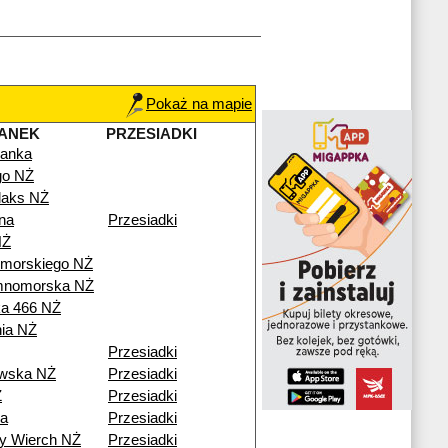
Pokaż na mapie
ANEK
PRZESIADKI
anka
go NŻ
aks NŻ
na
Przesiadki
NŻ
omorskiego NŻ
mnomorska NŻ
a 466 NŻ
nia NŻ
Przesiadki
wska NŻ
Przesiadki
Ż
Przesiadki
a
Przesiadki
y Wierch NŻ
Przesiadki