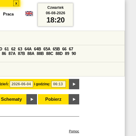
x
Czwartek
06-08-2026
Praca
18:20
D
61
62
63
64A
64B
65A
65B
66
67
86
87A
87B
88A
88B
88C
88D
89
90
zień:
i godzinę:
Schematy
Pobierz
Pomoc