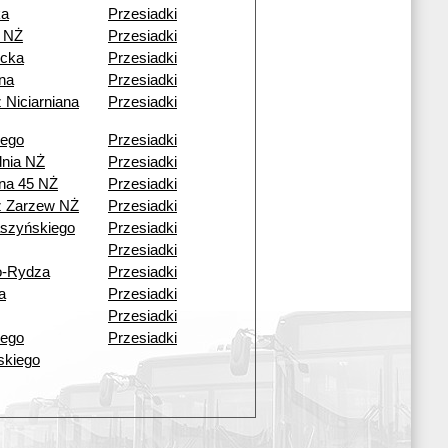
ka
Przesiadki
 NŻ
Przesiadki
cka
Przesiadki
ana
Przesiadki
 Niciarniana
Przesiadki
iego
Przesiadki
dnia NŻ
Przesiadki
ana 45 NŻ
Przesiadki
ź Zarzew NŻ
Przesiadki
aszyńskiego
Przesiadki
Przesiadki
o-Rydza
Przesiadki
a
Przesiadki
Przesiadki
iego
Przesiadki
lskiego