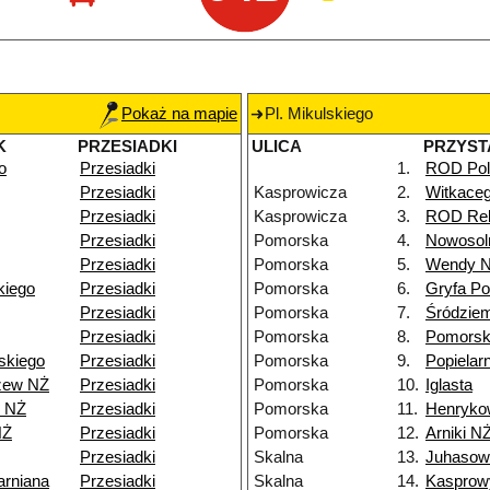
Pokaż na mapie
Pl. Mikulskiego
K
PRZESIADKI
ULICA
PRZYST
o
Przesiadki
1.
ROD Pol
Przesiadki
Kasprowicza
2.
Witkace
Przesiadki
Kasprowicza
3.
ROD Rel
Przesiadki
Pomorska
4.
Nowosol
Przesiadki
Pomorska
5.
Wendy 
kiego
Przesiadki
Pomorska
6.
Gryfa P
Przesiadki
Pomorska
7.
Śródzie
Przesiadki
Pomorska
8.
Pomorsk
skiego
Przesiadki
Pomorska
9.
Popielar
zew NŻ
Przesiadki
Pomorska
10.
Iglasta
5 NŻ
Przesiadki
Pomorska
11.
Henryko
NŻ
Przesiadki
Pomorska
12.
Arniki N
Przesiadki
Skalna
13.
Juhasow
arniana
Przesiadki
Skalna
14.
Kasprow