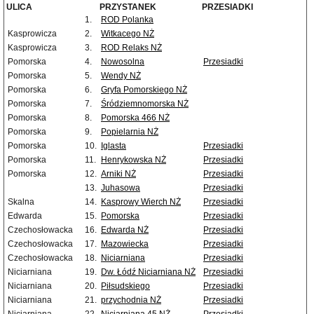
ULICA
PRZYSTANEK
PRZESIADKI
1.
ROD Polanka
Kasprowicza
2.
Witkacego NŻ
Kasprowicza
3.
ROD Relaks NŻ
Pomorska
4.
Nowosolna
Przesiadki
Pomorska
5.
Wendy NŻ
Pomorska
6.
Gryfa Pomorskiego NŻ
Pomorska
7.
Śródziemnomorska NŻ
Pomorska
8.
Pomorska 466 NŻ
Pomorska
9.
Popielarnia NŻ
Pomorska
10.
Iglasta
Przesiadki
Pomorska
11.
Henrykowska NŻ
Przesiadki
Pomorska
12.
Arniki NŻ
Przesiadki
13.
Juhasowa
Przesiadki
Skalna
14.
Kasprowy Wierch NŻ
Przesiadki
Edwarda
15.
Pomorska
Przesiadki
Czechosłowacka
16.
Edwarda NŻ
Przesiadki
Czechosłowacka
17.
Mazowiecka
Przesiadki
Czechosłowacka
18.
Niciarniana
Przesiadki
Niciarniana
19.
Dw. Łódź Niciarniana NŻ
Przesiadki
Niciarniana
20.
Piłsudskiego
Przesiadki
Niciarniana
21.
przychodnia NŻ
Przesiadki