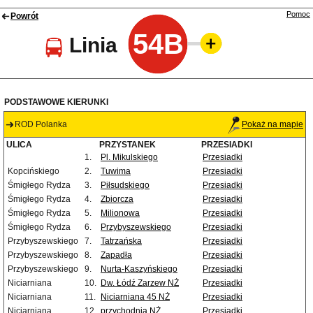
Pomoc
Powrót
54B
Linia
PODSTAWOWE KIERUNKI
ROD Polanka
Pokaż na mapie
ULICA
PRZYSTANEK
PRZESIADKI
1.
Pl. Mikulskiego
Przesiadki
Kopcińskiego
2.
Tuwima
Przesiadki
Śmigłego Rydza
3.
Piłsudskiego
Przesiadki
Śmigłego Rydza
4.
Zbiorcza
Przesiadki
Śmigłego Rydza
5.
Milionowa
Przesiadki
Śmigłego Rydza
6.
Przybyszewskiego
Przesiadki
Przybyszewskiego
7.
Tatrzańska
Przesiadki
Przybyszewskiego
8.
Zapadła
Przesiadki
Przybyszewskiego
9.
Nurta-Kaszyńskiego
Przesiadki
Niciarniana
10.
Dw. Łódź Zarzew NŻ
Przesiadki
Niciarniana
11.
Niciarniana 45 NŻ
Przesiadki
Niciarniana
12.
przychodnia NŻ
Przesiadki