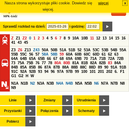
Nasza strona wykorzystuje pliki cookie. Dowiedz się
więcej
x
#
więcej.
Sprawdź rozkład na dzień:
i godzinę:
Z
Z1
Z2
0
1
2
3
4
5
6
7
8
9
10A
10B
11
12
13
14
15
16
41
43
45
Z3
Z6
Z13
Z43
50A
50B
51A
51B
52
53A
53C
53B
54B
55A
55B
55C
56
57
58A
58B
59
60A
60B
60C
60D
61
62
63
64A
64B
65A
65B
66
67
68
69A
69B
70
71A
71B
72A
72B
73
75A
75B
76
77
78
80A
80B
81A
81B
82A
82B
83
84A
84B
85A
85B
86
87A
87B
88A
88B
88C
88D
89
90
91A
91B
91C
92A
92B
93
94
96
97A
97B
99
100
101
201
202
6.
F1
G1
G2
H
W
N1A
N1B
N2
N3A
N3B
N4A
N4B
N5A
N5B
N6
N7A
N7B
N8
N9
Linie
Zmiany
Utrudnienia
Przystanki
Połączenia
Schematy
Pobierz