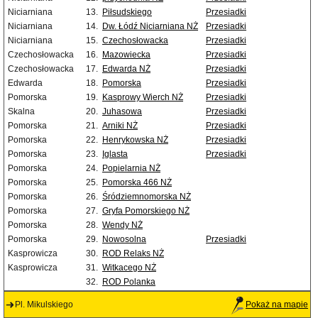
Niciarniana
13.
Piłsudskiego
Przesiadki
Niciarniana
14.
Dw. Łódź Niciarniana NŻ
Przesiadki
Niciarniana
15.
Czechosłowacka
Przesiadki
Czechosłowacka
16.
Mazowiecka
Przesiadki
Czechosłowacka
17.
Edwarda NŻ
Przesiadki
Edwarda
18.
Pomorska
Przesiadki
Pomorska
19.
Kasprowy Wierch NŻ
Przesiadki
Skalna
20.
Juhasowa
Przesiadki
Pomorska
21.
Arniki NŻ
Przesiadki
Pomorska
22.
Henrykowska NŻ
Przesiadki
Pomorska
23.
Iglasta
Przesiadki
Pomorska
24.
Popielarnia NŻ
Pomorska
25.
Pomorska 466 NŻ
Pomorska
26.
Śródziemnomorska NŻ
Pomorska
27.
Gryfa Pomorskiego NŻ
Pomorska
28.
Wendy NŻ
Pomorska
29.
Nowosolna
Przesiadki
Kasprowicza
30.
ROD Relaks NŻ
Kasprowicza
31.
Witkacego NŻ
32.
ROD Polanka
Pl. Mikulskiego
Pokaż na mapie