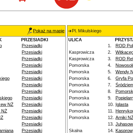
Pokaż na mapie
Pl. Mikulskiego
K
PRZESIADKI
ULICA
PRZYST
o
Przesiadki
1.
ROD Pol
Przesiadki
Kasprowicza
2.
Witkace
Przesiadki
Kasprowicza
3.
ROD Rel
Przesiadki
Pomorska
4.
Nowosol
Przesiadki
Pomorska
5.
Wendy 
kiego
Przesiadki
Pomorska
6.
Gryfa P
Przesiadki
Pomorska
7.
Śródzie
Przesiadki
Pomorska
8.
Pomorsk
skiego
Przesiadki
Pomorska
9.
Popielar
zew NŻ
Przesiadki
Pomorska
10.
Iglasta
5 NŻ
Przesiadki
Pomorska
11.
Henryko
NŻ
Przesiadki
Pomorska
12.
Arniki N
Przesiadki
13.
Juhasow
arniana
Przesiadki
Skalna
14.
Kasprow