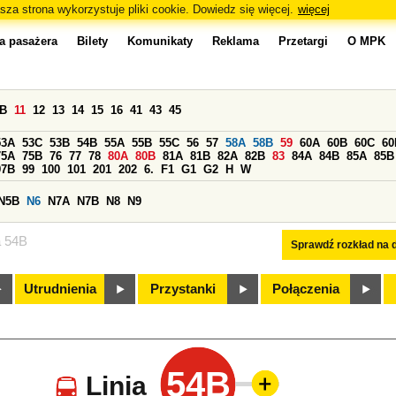
sza strona wykorzystuje pliki cookie. Dowiedz się więcej.
więcej
a pasażera
Bilety
Komunikaty
Reklama
Przetargi
O MPK
0B
11
12
13
14
15
16
41
43
45
53A
53C
53B
54B
55A
55B
55C
56
57
58A
58B
59
60A
60B
60C
60
75A
75B
76
77
78
80A
80B
81A
81B
82A
82B
83
84A
84B
85A
85B
97B
99
100
101
201
202
6.
F1
G1
G2
H
W
N5B
N6
N7A
N7B
N8
N9
a 54B
Sprawdź rozkład na d
Utrudnienia
Przystanki
Połączenia
54B
Linia