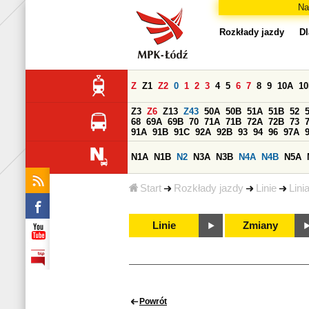
Na
Rozkłady jazdy
Dl
Z
Z1
Z2
0
1
2
3
4
5
6
7
8
9
10A
1
Z3
Z6
Z13
Z43
50A
50B
51A
51B
52
68
69A
69B
70
71A
71B
72A
72B
73
91A
91B
91C
92A
92B
93
94
96
97A
N1A
N1B
N2
N3A
N3B
N4A
N4B
N5A
Start
Rozkłady jazdy
Linie
Lini
Linie
Zmiany
Powrót