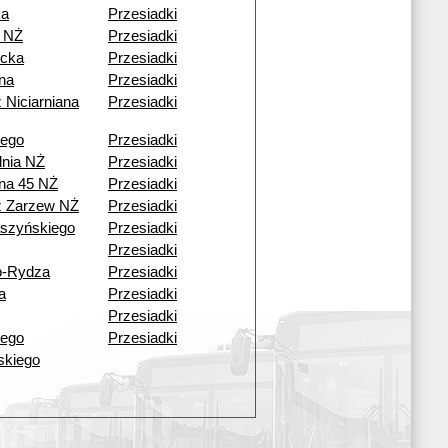
ka
Przesiadki
 NŻ
Przesiadki
cka
Przesiadki
ana
Przesiadki
 Niciarniana
Przesiadki
iego
Przesiadki
dnia NŻ
Przesiadki
ana 45 NŻ
Przesiadki
ź Zarzew NŻ
Przesiadki
aszyńskiego
Przesiadki
Przesiadki
o-Rydza
Przesiadki
a
Przesiadki
Przesiadki
iego
Przesiadki
lskiego