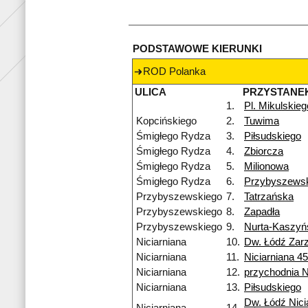
PODSTAWOWE KIERUNKI
ROD Polanka
ULICA
PRZYSTANE
1.
Pl. Mikulskieg
Kopcińskiego
2.
Tuwima
Śmigłego Rydza
3.
Piłsudskiego
Śmigłego Rydza
4.
Zbiorcza
Śmigłego Rydza
5.
Milionowa
Śmigłego Rydza
6.
Przybyszews
Przybyszewskiego
7.
Tatrzańska
Przybyszewskiego
8.
Zapadła
Przybyszewskiego
9.
Nurta-Kaszyń
Niciarniana
10.
Dw. Łódź Zar
Niciarniana
11.
Niciarniana 4
Niciarniana
12.
przychodnia 
Niciarniana
13.
Piłsudskiego
Dw. Łódź Nici