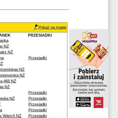
Pokaż na mapie
ANEK
PRZESIADKI
anka
go NŻ
aks NŻ
na
Przesiadki
NŻ
omorskiego NŻ
mnomorska NŻ
a 466 NŻ
nia NŻ
Przesiadki
wska NŻ
Przesiadki
Ż
Przesiadki
a
Przesiadki
y Wierch NŻ
Przesiadki