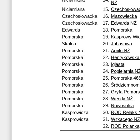
Niciarniana
14.
NŻ
Niciarniana
15.
Czechosłowa
Czechosłowacka
16.
Mazowiecka
Czechosłowacka
17.
Edwarda NŻ
Edwarda
18.
Pomorska
Pomorska
19.
Kasprowy Wi
Skalna
20.
Juhasowa
Pomorska
21.
Arniki NŻ
Pomorska
22.
Henrykowska
Pomorska
23.
Iglasta
Pomorska
24.
Popielarnia N
Pomorska
25.
Pomorska 46
Pomorska
26.
Śródziemnom
Pomorska
27.
Gryfa Pomors
Pomorska
28.
Wendy NŻ
Pomorska
29.
Nowosolna
Kasprowicza
30.
ROD Relaks 
Kasprowicza
31.
Witkacego NŻ
32.
ROD Polanka