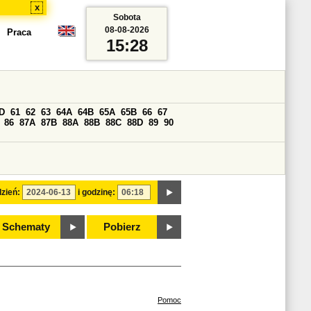
x
Sobota
08-08-2026
Praca
15:28
D
61
62
63
64A
64B
65A
65B
66
67
86
87A
87B
88A
88B
88C
88D
89
90
zień:
i godzinę:
Schematy
Pobierz
Pomoc