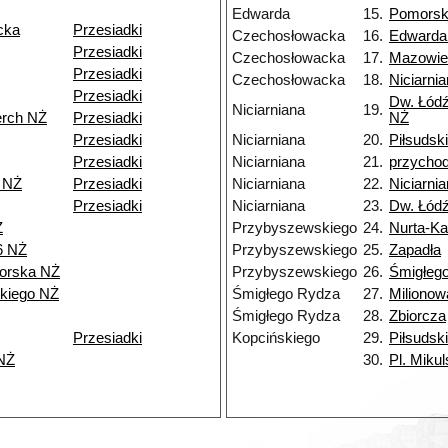
Edwarda
15.
Pomors
cka
Przesiadki
Czechosłowacka
16.
Edwarda
Przesiadki
Czechosłowacka
17.
Mazowie
Przesiadki
Czechosłowacka
18.
Niciarni
Przesiadki
Dw. Łódź
Niciarniana
19.
erch NŻ
Przesiadki
NŻ
Przesiadki
Niciarniana
20.
Piłsudsk
Przesiadki
Niciarniana
21.
przycho
 NŻ
Przesiadki
Niciarniana
22.
Niciarni
Przesiadki
Niciarniana
23.
Dw. Łód
Ż
Przybyszewskiego
24.
Nurta-K
6 NŻ
Przybyszewskiego
25.
Zapadła
orska NŻ
Przybyszewskiego
26.
Śmigłeg
kiego NŻ
Śmigłego Rydza
27.
Milionow
Śmigłego Rydza
28.
Zbiorcza
Przesiadki
Kopcińskiego
29.
Piłsudsk
NŻ
30.
Pl. Miku