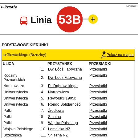
Pomoc
Powrót
53B
Linia
PODSTAWOWE KIERUNKI
Głowackiego (Brzeziny)
Pokaż na mapie
ULICA
PRZYSTANEK
PRZESIADKI
1.
Dw. Łódź Fabryczna
Przesiadki
Rodziny
Przesiadki
2.
Dw. Łódź Fabryczna
Poznańskich
Narutowicza
3.
Pl. Dąbrowskiego
Przesiadki
Uniwersytecka
4.
Narutowicza
Przesiadki
Uniwersytecka
5.
Rewolucji 1905r.
Przesiadki
Uniwersytecka
6.
Rondo Solidarności
Przesiadki
Palki
7.
Źródłowa
Przesiadki
Palki
8.
Smutna
Przesiadki
Palki
9.
Wojska Polskiego
Przesiadki
Wojska Polskiego
10.
Łomnicka NŻ
Przesiadki
Brzezińska
11.
Śnieżna NŻ
Przesiadki