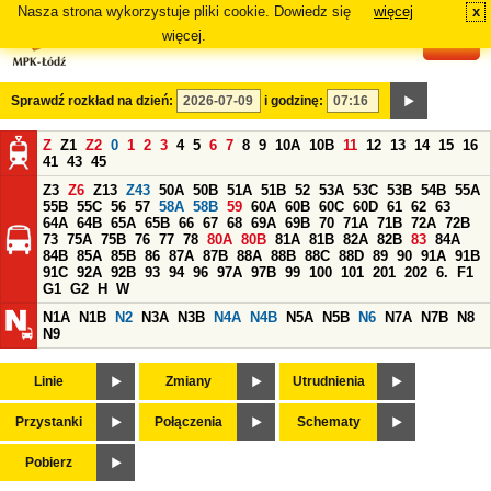
Nasza strona wykorzystuje pliki cookie. Dowiedz się
więcej
x
#
więcej.
Sprawdź rozkład na dzień:
i godzinę:
Z
Z1
Z2
0
1
2
3
4
5
6
7
8
9
10A
10B
11
12
13
14
15
16
41
43
45
Z3
Z6
Z13
Z43
50A
50B
51A
51B
52
53A
53C
53B
54B
55A
55B
55C
56
57
58A
58B
59
60A
60B
60C
60D
61
62
63
64A
64B
65A
65B
66
67
68
69A
69B
70
71A
71B
72A
72B
73
75A
75B
76
77
78
80A
80B
81A
81B
82A
82B
83
84A
84B
85A
85B
86
87A
87B
88A
88B
88C
88D
89
90
91A
91B
91C
92A
92B
93
94
96
97A
97B
99
100
101
201
202
6.
F1
G1
G2
H
W
N1A
N1B
N2
N3A
N3B
N4A
N4B
N5A
N5B
N6
N7A
N7B
N8
N9
Linie
Zmiany
Utrudnienia
Przystanki
Połączenia
Schematy
Pobierz