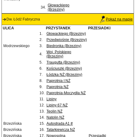
Głowackiego
34.
(Brzeziny)
Dw. Łódź Fabryczna
Pokaż na mapie
ULICA
PRZYSTANEK
PRZESIADKI
1.
Głowackiego (Brzeziny)
2.
Przedwiośnie (Brzeziny)
Modrzewskiego
3.
Biedronka (Brzeziny)
Woj. Polskiego
4.
(Brzeziny)
5.
Traugutta (Brzeziny)
6.
Kościuszki (Brzeziny)
7.
Łódzka NŻ (Brzeziny)
8.
Paprotnia I NŻ
9.
Paprotnia NŻ
10.
Paprotnia-Moczydła NŻ
11.
Lipiny
12.
Lipiny 67 NŻ
13.
Teolin NŻ
14.
Natolin NŻ
Brzezińska
15.
Autostrada A1 #
Brzezińska
16.
Tatarkiewicza NŻ
Brzezińska
17.
Nowosolna
Przesiadki