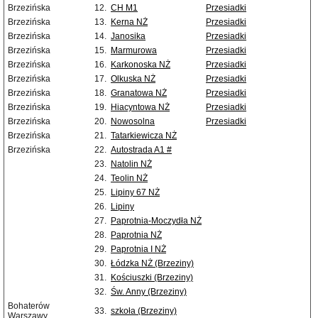
Brzezińska
12.
CH M1
Przesiadki
Brzezińska
13.
Kerna NŻ
Przesiadki
Brzezińska
14.
Janosika
Przesiadki
Brzezińska
15.
Marmurowa
Przesiadki
Brzezińska
16.
Karkonoska NŻ
Przesiadki
Brzezińska
17.
Olkuska NŻ
Przesiadki
Brzezińska
18.
Granatowa NŻ
Przesiadki
Brzezińska
19.
Hiacyntowa NŻ
Przesiadki
Brzezińska
20.
Nowosolna
Przesiadki
Brzezińska
21.
Tatarkiewicza NŻ
Brzezińska
22.
Autostrada A1 #
23.
Natolin NŻ
24.
Teolin NŻ
25.
Lipiny 67 NŻ
26.
Lipiny
27.
Paprotnia-Moczydła NŻ
28.
Paprotnia NŻ
29.
Paprotnia I NŻ
30.
Łódzka NŻ (Brzeziny)
31.
Kościuszki (Brzeziny)
32.
Św. Anny (Brzeziny)
Bohaterów
33.
szkoła (Brzeziny)
Warszawy