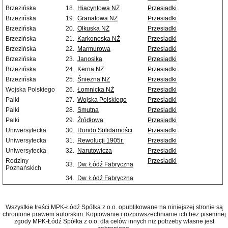
Brzezińska
18.
Hiacyntowa NŻ
Przesiadki
Brzezińska
19.
Granatowa NŻ
Przesiadki
Brzezińska
20.
Olkuska NŻ
Przesiadki
Brzezińska
21.
Karkonoska NŻ
Przesiadki
Brzezińska
22.
Marmurowa
Przesiadki
Brzezińska
23.
Janosika
Przesiadki
Brzezińska
24.
Kerna NŻ
Przesiadki
Brzezińska
25.
Śnieżna NŻ
Przesiadki
Wojska Polskiego
26.
Łomnicka NŻ
Przesiadki
Palki
27.
Wojska Polskiego
Przesiadki
Palki
28.
Smutna
Przesiadki
Palki
29.
Źródłowa
Przesiadki
Uniwersytecka
30.
Rondo Solidarności
Przesiadki
Uniwersytecka
31.
Rewolucji 1905r.
Przesiadki
Uniwersytecka
32.
Narutowicza
Przesiadki
Rodziny
Przesiadki
33.
Dw. Łódź Fabryczna
Poznańskich
34.
Dw. Łódź Fabryczna
Wszystkie treści MPK-Łódź Spółka z o.o. opublikowane na niniejszej stronie są
chronione prawem autorskim. Kopiowanie i rozpowszechnianie ich bez pisemnej
zgody MPK-Łódź Spółka z o.o. dla celów innych niż potrzeby własne jest