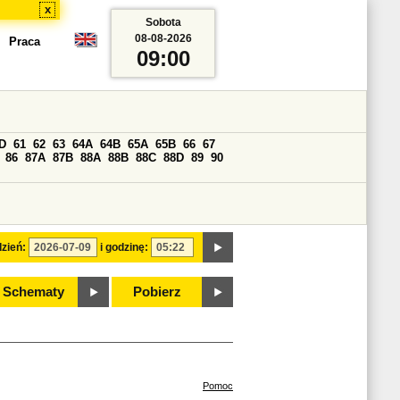
x
Sobota
08-08-2026
Praca
09:00
D
61
62
63
64A
64B
65A
65B
66
67
86
87A
87B
88A
88B
88C
88D
89
90
zień:
i godzinę:
Schematy
Pobierz
Pomoc