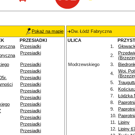
Pokaż na mapie
Dw. Łódź Fabryczna
EK
PRZESIADKI
ULICA
PRZYS
bryczna
Przesiadki
1.
Głowack
Przesiadki
Przedwi
bryczna
2.
(Brzezin
kiego
Przesiadki
Modrzewskiego
3.
Biedronk
Przesiadki
Woj. Pol
4.
(Brzezin
05r.
Przesiadki
5.
Traugutt
rności
Przesiadki
6.
Kościusz
Przesiadki
7.
Łódzka 
Przesiadki
8.
Paprotni
kiego
Przesiadki
9.
Paprotn
Ż
Przesiadki
10.
Paprotn
Przesiadki
11.
Lipiny
Przesiadki
12.
Lipiny 6
Przesiadki