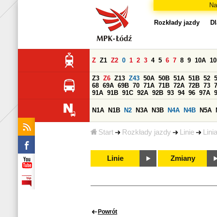
Na
Rozkłady jazdy
Dl
Z
Z1
Z2
0
1
2
3
4
5
6
7
8
9
10A
1
Z3
Z6
Z13
Z43
50A
50B
51A
51B
52
68
69A
69B
70
71A
71B
72A
72B
73
91A
91B
91C
92A
92B
93
94
96
97A
N1A
N1B
N2
N3A
N3B
N4A
N4B
N5A
Start
Rozkłady jazdy
Linie
Lini
Linie
Zmiany
Powrót