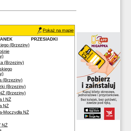
Pokaż na mapie
TANEK
PRZESIADKI
iego (Brzeziny)
ośnie
y)
a (Brzeziny)
skiego
y)
a (Brzeziny)
ki (Brzeziny)
NŻ (Brzeziny)
a I NŻ
ia NŻ
ia-Moczydła NŻ
7 NŻ