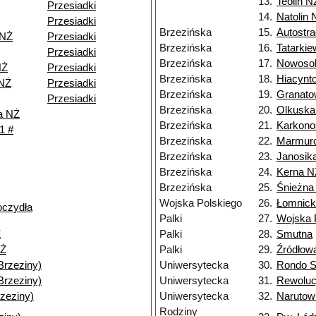
13.
Teolin N
Przesiadki
14.
Natolin 
Przesiadki
Brzezińska
15.
Autostra
 NŻ
Przesiadki
Brzezińska
16.
Tatarki
Przesiadki
Brzezińska
17.
Nowoso
NŻ
Przesiadki
Brzezińska
18.
Hiacynt
 NŻ
Przesiadki
Brzezińska
19.
Granato
Przesiadki
Brzezińska
20.
Olkuska
a NŻ
Brzezińska
21.
Karkono
1 #
Brzezińska
22.
Marmur
Brzezińska
23.
Janosik
Brzezińska
24.
Kerna N
Brzezińska
25.
Śnieżna
Wojska Polskiego
26.
Łomnick
oczydła
Palki
27.
Wojska 
Ż
Palki
28.
Smutna
NŻ
Palki
29.
Źródłow
Brzeziny)
Uniwersytecka
30.
Rondo S
Brzeziny)
Uniwersytecka
31.
Rewolucj
zeziny)
Uniwersytecka
32.
Narutow
Rodziny