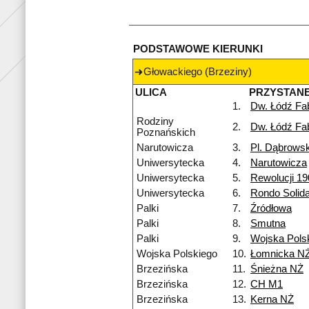
PODSTAWOWE KIERUNKI
Głowackiego (Brzeziny)
ULICA
PRZYSTAN
1.
Dw. Łódź Fa
Rodziny
2.
Dw. Łódź Fa
Poznańskich
Narutowicza
3.
Pl. Dąbrows
Uniwersytecka
4.
Narutowicza
Uniwersytecka
5.
Rewolucji 19
Uniwersytecka
6.
Rondo Solida
Palki
7.
Źródłowa
Palki
8.
Smutna
Palki
9.
Wojska Pols
Wojska Polskiego
10.
Łomnicka N
Brzezińska
11.
Śnieżna NŻ
Brzezińska
12.
CH M1
Brzezińska
13.
Kerna NŻ