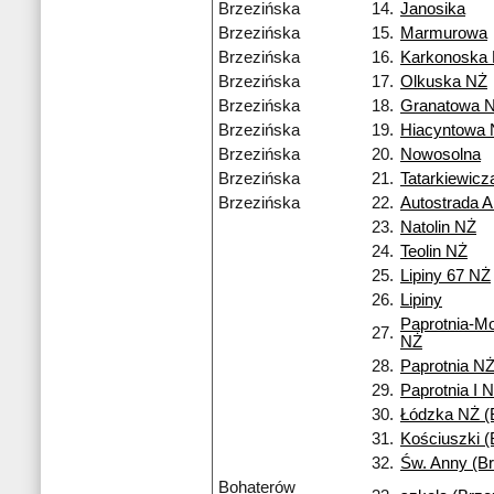
Brzezińska
14.
Janosika
Brzezińska
15.
Marmurowa
Brzezińska
16.
Karkonoska
Brzezińska
17.
Olkuska NŻ
Brzezińska
18.
Granatowa 
Brzezińska
19.
Hiacyntowa
Brzezińska
20.
Nowosolna
Brzezińska
21.
Tatarkiewicz
Brzezińska
22.
Autostrada A
23.
Natolin NŻ
24.
Teolin NŻ
25.
Lipiny 67 NŻ
26.
Lipiny
Paprotnia-M
27.
NŻ
28.
Paprotnia N
29.
Paprotnia I 
30.
Łódzka NŻ (
31.
Kościuszki (
32.
Św. Anny (Br
Bohaterów