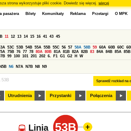
sza strona wykorzystuje pliki cookie. Dowiedz się więcej.
więcej
a pasażera
Bilety
Komunikaty
Reklama
Przetargi
O MPK
0B
11
12
13
14
15
16
41
43
45
53A
53C
53B
54B
55A
55B
55C
56
57
58A
58B
59
60A
60B
60C
60
75A
75B
76
77
78
80A
80B
81A
81B
82A
82B
83
84A
84B
85A
85B
97B
99
100
101
201
202
6.
F1
G1
G2
H
W
N5B
N6
N7A
N7B
N8
N9
a 53B
Sprawdź rozkład na d
Utrudnienia
Przystanki
Połączenia
53B
Linia