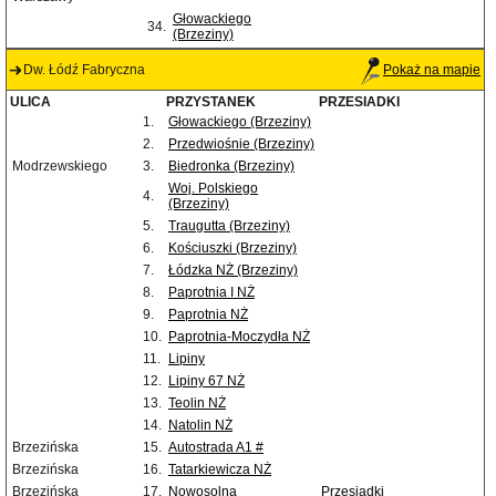
Głowackiego
34.
(Brzeziny)
Dw. Łódź Fabryczna
Pokaż na mapie
ULICA
PRZYSTANEK
PRZESIADKI
1.
Głowackiego (Brzeziny)
2.
Przedwiośnie (Brzeziny)
Modrzewskiego
3.
Biedronka (Brzeziny)
Woj. Polskiego
4.
(Brzeziny)
5.
Traugutta (Brzeziny)
6.
Kościuszki (Brzeziny)
7.
Łódzka NŻ (Brzeziny)
8.
Paprotnia I NŻ
9.
Paprotnia NŻ
10.
Paprotnia-Moczydła NŻ
11.
Lipiny
12.
Lipiny 67 NŻ
13.
Teolin NŻ
14.
Natolin NŻ
Brzezińska
15.
Autostrada A1 #
Brzezińska
16.
Tatarkiewicza NŻ
Brzezińska
17.
Nowosolna
Przesiadki