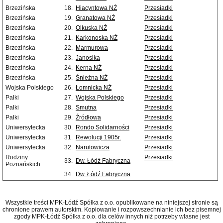
Brzezińska
18.
Hiacyntowa NŻ
Przesiadki
Brzezińska
19.
Granatowa NŻ
Przesiadki
Brzezińska
20.
Olkuska NŻ
Przesiadki
Brzezińska
21.
Karkonoska NŻ
Przesiadki
Brzezińska
22.
Marmurowa
Przesiadki
Brzezińska
23.
Janosika
Przesiadki
Brzezińska
24.
Kerna NŻ
Przesiadki
Brzezińska
25.
Śnieżna NŻ
Przesiadki
Wojska Polskiego
26.
Łomnicka NŻ
Przesiadki
Palki
27.
Wojska Polskiego
Przesiadki
Palki
28.
Smutna
Przesiadki
Palki
29.
Źródłowa
Przesiadki
Uniwersytecka
30.
Rondo Solidarności
Przesiadki
Uniwersytecka
31.
Rewolucji 1905r.
Przesiadki
Uniwersytecka
32.
Narutowicza
Przesiadki
Rodziny
Przesiadki
33.
Dw. Łódź Fabryczna
Poznańskich
34.
Dw. Łódź Fabryczna
Wszystkie treści MPK-Łódź Spółka z o.o. opublikowane na niniejszej stronie są
chronione prawem autorskim. Kopiowanie i rozpowszechnianie ich bez pisemnej
zgody MPK-Łódź Spółka z o.o. dla celów innych niż potrzeby własne jest