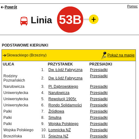
Pomoc
Powrót
53B
Linia
PODSTAWOWE KIERUNKI
Głowackiego (Brzeziny)
Pokaż na mapie
ULICA
PRZYSTANEK
PRZESIADKI
1.
Dw. Łódź Fabryczna
Przesiadki
Rodziny
Przesiadki
2.
Dw. Łódź Fabryczna
Poznańskich
Narutowicza
3.
Pl. Dąbrowskiego
Przesiadki
Uniwersytecka
4.
Narutowicza
Przesiadki
Uniwersytecka
5.
Rewolucji 1905r.
Przesiadki
Uniwersytecka
6.
Rondo Solidarności
Przesiadki
Palki
7.
Źródłowa
Przesiadki
Palki
8.
Smutna
Przesiadki
Palki
9.
Wojska Polskiego
Przesiadki
Wojska Polskiego
10.
Łomnicka NŻ
Przesiadki
Brzezińska
11.
Śnieżna NŻ
Przesiadki