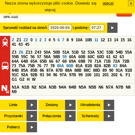
Nasza strona wykorzystuje pliki cookie. Dowiedz się
więcej
x
#
więcej.
Sprawdź rozkład na dzień:
i godzinę:
Z
Z1
Z2
0
1
2
3
4
5
6
7
8
9
10A
10B
11
12
13
14
15
16
41
43
45
Z3
Z6
Z13
Z43
50A
50B
51A
51B
52
53A
53C
53B
54B
55A
55B
55C
56
57
58A
58B
59
60A
60B
60C
60D
61
62
63
64A
64B
65A
65B
66
67
68
69A
69B
70
71A
71B
72A
72B
73
75A
75B
76
77
78
80A
80B
81A
81B
82A
82B
83
84A
84B
85A
85B
86
87A
87B
88A
88B
88C
88D
89
90
91A
91B
91C
92A
92B
93
94
96
97A
97B
99
100
101
201
202
6.
F1
G1
G2
H
W
N1A
N1B
N2
N3A
N3B
N4A
N4B
N5A
N5B
N6
N7A
N7B
N8
N9
Linie
Zmiany
Utrudnienia
Przystanki
Połączenia
Schematy
Pobierz