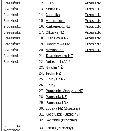
Brzezińska
12.
CH M1
Przesiadki
Brzezińska
13.
Kerna NŻ
Przesiadki
Brzezińska
14.
Janosika
Przesiadki
Brzezińska
15.
Marmurowa
Przesiadki
Brzezińska
16.
Karkonoska NŻ
Przesiadki
Brzezińska
17.
Olkuska NŻ
Przesiadki
Brzezińska
18.
Granatowa NŻ
Przesiadki
Brzezińska
19.
Hiacyntowa NŻ
Przesiadki
Brzezińska
20.
Nowosolna
Przesiadki
Brzezińska
21.
Tatarkiewicza NŻ
Brzezińska
22.
Autostrada A1 #
23.
Natolin NŻ
24.
Teolin NŻ
25.
Lipiny 67 NŻ
26.
Lipiny
27.
Paprotnia-Moczydła NŻ
28.
Paprotnia NŻ
29.
Paprotnia I NŻ
30.
Łódzka NŻ (Brzeziny)
31.
Kościuszki (Brzeziny)
32.
Św. Anny (Brzeziny)
Bohaterów
33.
szkoła (Brzeziny)
Warszawy