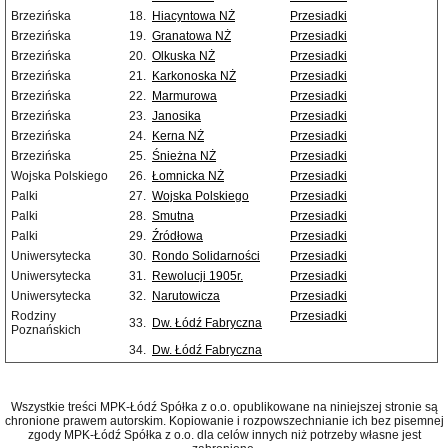
Brzezińska
18.
Hiacyntowa NŻ
Przesiadki
Brzezińska
19.
Granatowa NŻ
Przesiadki
Brzezińska
20.
Olkuska NŻ
Przesiadki
Brzezińska
21.
Karkonoska NŻ
Przesiadki
Brzezińska
22.
Marmurowa
Przesiadki
Brzezińska
23.
Janosika
Przesiadki
Brzezińska
24.
Kerna NŻ
Przesiadki
Brzezińska
25.
Śnieżna NŻ
Przesiadki
Wojska Polskiego
26.
Łomnicka NŻ
Przesiadki
Palki
27.
Wojska Polskiego
Przesiadki
Palki
28.
Smutna
Przesiadki
Palki
29.
Źródłowa
Przesiadki
Uniwersytecka
30.
Rondo Solidarności
Przesiadki
Uniwersytecka
31.
Rewolucji 1905r.
Przesiadki
Uniwersytecka
32.
Narutowicza
Przesiadki
Rodziny
Przesiadki
33.
Dw. Łódź Fabryczna
Poznańskich
34.
Dw. Łódź Fabryczna
Wszystkie treści MPK-Łódź Spółka z o.o. opublikowane na niniejszej stronie są
chronione prawem autorskim. Kopiowanie i rozpowszechnianie ich bez pisemnej
zgody MPK-Łódź Spółka z o.o. dla celów innych niż potrzeby własne jest