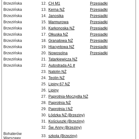
Brzezińska
12.
CH M1
Przesiadki
Brzezińska
13.
Kerna NŻ
Przesiadki
Brzezińska
14.
Janosika
Przesiadki
Brzezińska
15.
Marmurowa
Przesiadki
Brzezińska
16.
Karkonoska NŻ
Przesiadki
Brzezińska
17.
Olkuska NŻ
Przesiadki
Brzezińska
18.
Granatowa NŻ
Przesiadki
Brzezińska
19.
Hiacyntowa NŻ
Przesiadki
Brzezińska
20.
Nowosolna
Przesiadki
Brzezińska
21.
Tatarkiewicza NŻ
Brzezińska
22.
Autostrada A1 #
23.
Natolin NŻ
24.
Teolin NŻ
25.
Lipiny 67 NŻ
26.
Lipiny
27.
Paprotnia-Moczydła NŻ
28.
Paprotnia NŻ
29.
Paprotnia I NŻ
30.
Łódzka NŻ (Brzeziny)
31.
Kościuszki (Brzeziny)
32.
Św. Anny (Brzeziny)
Bohaterów
33.
szkoła (Brzeziny)
Warszawy