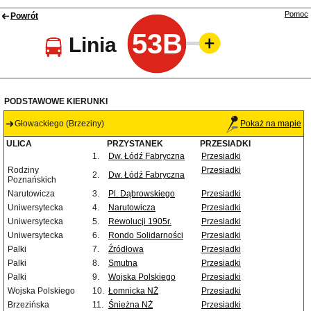
Pomoc
Powrót
53B
Linia
PODSTAWOWE KIERUNKI
Głowackiego (Brzeziny)
Pokaż na mapie
ULICA
PRZYSTANEK
PRZESIADKI
1.
Dw. Łódź Fabryczna
Przesiadki
Rodziny
Przesiadki
2.
Dw. Łódź Fabryczna
Poznańskich
Narutowicza
3.
Pl. Dąbrowskiego
Przesiadki
Uniwersytecka
4.
Narutowicza
Przesiadki
Uniwersytecka
5.
Rewolucji 1905r.
Przesiadki
Uniwersytecka
6.
Rondo Solidarności
Przesiadki
Palki
7.
Źródłowa
Przesiadki
Palki
8.
Smutna
Przesiadki
Palki
9.
Wojska Polskiego
Przesiadki
Wojska Polskiego
10.
Łomnicka NŻ
Przesiadki
Brzezińska
11.
Śnieżna NŻ
Przesiadki