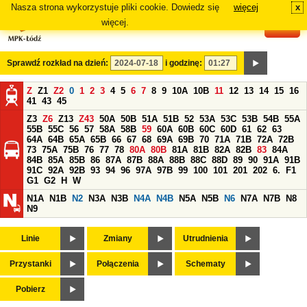
Nasza strona wykorzystuje pliki cookie. Dowiedz się
więcej
x
#
więcej.
Sprawdź rozkład na dzień:
i godzinę:
Z
Z1
Z2
0
1
2
3
4
5
6
7
8
9
10A
10B
11
12
13
14
15
16
41
43
45
Z3
Z6
Z13
Z43
50A
50B
51A
51B
52
53A
53C
53B
54B
55A
55B
55C
56
57
58A
58B
59
60A
60B
60C
60D
61
62
63
64A
64B
65A
65B
66
67
68
69A
69B
70
71A
71B
72A
72B
73
75A
75B
76
77
78
80A
80B
81A
81B
82A
82B
83
84A
84B
85A
85B
86
87A
87B
88A
88B
88C
88D
89
90
91A
91B
91C
92A
92B
93
94
96
97A
97B
99
100
101
201
202
6.
F1
G1
G2
H
W
N1A
N1B
N2
N3A
N3B
N4A
N4B
N5A
N5B
N6
N7A
N7B
N8
N9
Linie
Zmiany
Utrudnienia
Przystanki
Połączenia
Schematy
Pobierz