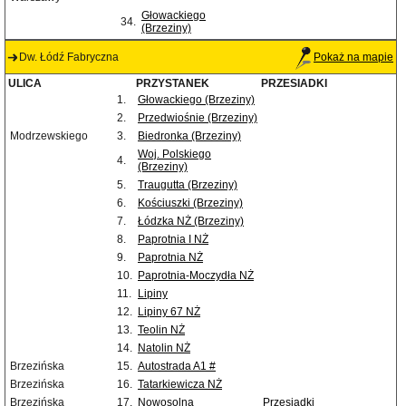
Głowackiego
34.
(Brzeziny)
Dw. Łódź Fabryczna
Pokaż na mapie
ULICA
PRZYSTANEK
PRZESIADKI
1.
Głowackiego (Brzeziny)
2.
Przedwiośnie (Brzeziny)
Modrzewskiego
3.
Biedronka (Brzeziny)
Woj. Polskiego
4.
(Brzeziny)
5.
Traugutta (Brzeziny)
6.
Kościuszki (Brzeziny)
7.
Łódzka NŻ (Brzeziny)
8.
Paprotnia I NŻ
9.
Paprotnia NŻ
10.
Paprotnia-Moczydła NŻ
11.
Lipiny
12.
Lipiny 67 NŻ
13.
Teolin NŻ
14.
Natolin NŻ
Brzezińska
15.
Autostrada A1 #
Brzezińska
16.
Tatarkiewicza NŻ
Brzezińska
17.
Nowosolna
Przesiadki