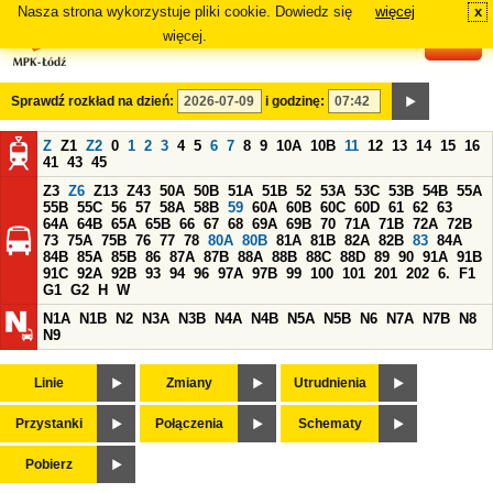
Nasza strona wykorzystuje pliki cookie. Dowiedz się
więcej
x
#
więcej.
Sprawdź rozkład na dzień:
i godzinę:
Z
Z1
Z2
0
1
2
3
4
5
6
7
8
9
10A
10B
11
12
13
14
15
16
41
43
45
Z3
Z6
Z13
Z43
50A
50B
51A
51B
52
53A
53C
53B
54B
55A
55B
55C
56
57
58A
58B
59
60A
60B
60C
60D
61
62
63
64A
64B
65A
65B
66
67
68
69A
69B
70
71A
71B
72A
72B
73
75A
75B
76
77
78
80A
80B
81A
81B
82A
82B
83
84A
84B
85A
85B
86
87A
87B
88A
88B
88C
88D
89
90
91A
91B
91C
92A
92B
93
94
96
97A
97B
99
100
101
201
202
6.
F1
G1
G2
H
W
N1A
N1B
N2
N3A
N3B
N4A
N4B
N5A
N5B
N6
N7A
N7B
N8
N9
Linie
Zmiany
Utrudnienia
Przystanki
Połączenia
Schematy
Pobierz