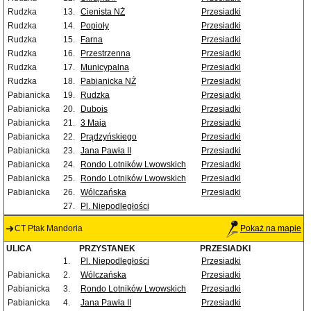
Rudzka
13.
Cienista NŻ
Przesiadki
Rudzka
14.
Popioły
Przesiadki
Rudzka
15.
Farna
Przesiadki
Rudzka
16.
Przestrzenna
Przesiadki
Rudzka
17.
Municypalna
Przesiadki
Rudzka
18.
Pabianicka NŻ
Przesiadki
Pabianicka
19.
Rudzka
Przesiadki
Pabianicka
20.
Dubois
Przesiadki
Pabianicka
21.
3 Maja
Przesiadki
Pabianicka
22.
Prądzyńskiego
Przesiadki
Pabianicka
23.
Jana Pawła II
Przesiadki
Pabianicka
24.
Rondo Lotników Lwowskich
Przesiadki
Pabianicka
25.
Rondo Lotników Lwowskich
Przesiadki
Pabianicka
26.
Wólczańska
Przesiadki
27.
Pl. Niepodległości
CT Ptak Mandoria
Pokaż na mapie
ULICA
PRZYSTANEK
PRZESIADKI
1.
Pl. Niepodległości
Przesiadki
Pabianicka
2.
Wólczańska
Przesiadki
Pabianicka
3.
Rondo Lotników Lwowskich
Przesiadki
Pabianicka
4.
Jana Pawła II
Przesiadki