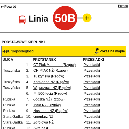
Pomoc
Powrót
50B
Linia
PODSTAWOWE KIERUNKI
pl. Niepodległości
Pokaż na mapie
ULICA
PRZYSTANEK
PRZESIADKI
1.
CT Ptak Mandoria (Rzgów)
Przesiadki
Tuszyńska
2.
CH PTAK NŻ (Rzgów)
Przesiadki
3.
Tuszyńska (Rzgów)
Przesiadki
Tuszyńska
4.
Kamienna NŻ (Rzgów)
Przesiadki
Tuszyńska
5.
Wąwozowa NŻ (Rzgów)
Przesiadki
6.
Pl. 500-lecia (Rzgów)
Przesiadki
Rudzka
7.
Łódzka NŻ (Rzgów)
Przesiadki
Rudzka
8.
Mała NŻ (Rzgów)
Przesiadki
Rudzka
9.
Nasienna NŻ (Rzgów)
Przesiadki
Stara Gadka
10.
cmentarz NŻ
Przesiadki
Stara Gadka
11.
Zdrojowa NŻ
Przesiadki
Rudzka
12.
Skrajna #
Przesiadki