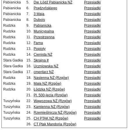
Pabianicka
5.
Dw. Łódź Pabianicka NŻ
Przesiadki
Pabianicka
6.
Prądzyńskiego
Przesiadki
Pabianicka
7.
3 Maja
Przesiadki
Pabianicka
8.
Dubois
Przesiadki
Rudzka
9.
Pabianicka
Przesiadki
Rudzka
10.
Municypalna
Przesiadki
Rudzka
11.
Przestrzenna
Przesiadki
Rudzka
12.
Farna
Przesiadki
Rudzka
13.
Popioły
Przesiadki
Rudzka
14.
Cienista NŻ
Przesiadki
Stara Gadka
15.
Skrajna #
Przesiadki
Stara Gadka
16.
Uczniowska NŻ
Przesiadki
Stara Gadka
17.
cmentarz NŻ
Przesiadki
Rudzka
18.
Nasienna NŻ (Rzgów)
Przesiadki
Rudzka
19.
Mała NŻ (Rzgów)
Przesiadki
Rudzka
20.
Łódzka NŻ (Rzgów)
Przesiadki
21.
Pl. 500-lecia (Rzgów)
Przesiadki
Tuszyńska
22.
Wąwozowa NŻ (Rzgów)
Przesiadki
Tuszyńska
23.
Kamienna NŻ (Rzgów)
Przesiadki
Tuszyńska
24.
Rzemieślnicza NŻ (Rzgów)
Przesiadki
Tuszyńska
25.
CH PTAK NŻ (Rzgów)
Przesiadki
26.
CT Ptak Mandoria (Rzgów)