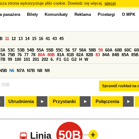
sza strona wykorzystuje pliki cookie. Dowiedz się więcej.
więcej
a pasażera
Bilety
Komunikaty
Reklama
Przetargi
O MPK
0B
11
12
13
14
15
16
41
43
45
53A
53C
53B
54B
55A
55B
55C
56
57
58A
58B
59
60A
60B
60C
60
75A
75B
76
77
78
80A
80B
81A
81B
82A
82B
83
84A
84B
85A
85B
97B
99
100
101
201
202
6.
F1
G1
G2
H
W
N5B
N6
N7A
N7B
N8
N9
a 50B
Sprawdź rozkład na d
Utrudnienia
Przystanki
Połączenia
50B
Linia