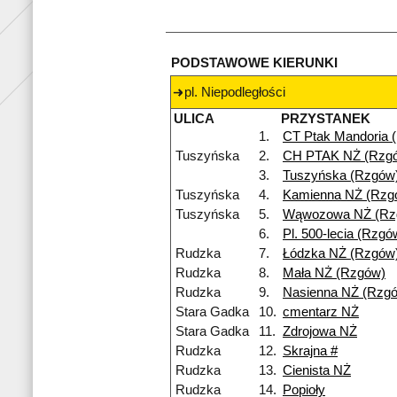
PODSTAWOWE KIERUNKI
pl. Niepodległości
ULICA
PRZYSTANEK
1.
CT Ptak Mandoria 
Tuszyńska
2.
CH PTAK NŻ (Rzg
3.
Tuszyńska (Rzgów
Tuszyńska
4.
Kamienna NŻ (Rzg
Tuszyńska
5.
Wąwozowa NŻ (Rz
6.
Pl. 500-lecia (Rzgó
Rudzka
7.
Łódzka NŻ (Rzgów
Rudzka
8.
Mała NŻ (Rzgów)
Rudzka
9.
Nasienna NŻ (Rzg
Stara Gadka
10.
cmentarz NŻ
Stara Gadka
11.
Zdrojowa NŻ
Rudzka
12.
Skrajna #
Rudzka
13.
Cienista NŻ
Rudzka
14.
Popioły