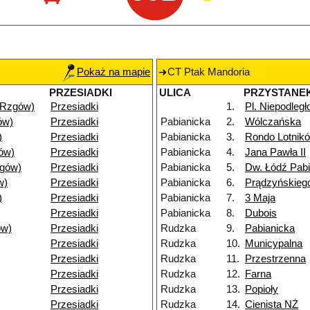
Pokaż na mapie
CT Ptak Mandoria
PRZESIADKI
ULICA
PRZYSTANE
(Rzgów)
Przesiadki
1.
Pl. Niepodległ
ów)
Przesiadki
Pabianicka
2.
Wólczańska
)
Przesiadki
Pabianicka
3.
Rondo Lotnik
ów)
Przesiadki
Pabianicka
4.
Jana Pawła II
gów)
Przesiadki
Pabianicka
5.
Dw. Łódź Pab
w)
Przesiadki
Pabianicka
6.
Prądzyńskieg
)
Przesiadki
Pabianicka
7.
3 Maja
Przesiadki
Pabianicka
8.
Dubois
ów)
Przesiadki
Rudzka
9.
Pabianicka
Przesiadki
Rudzka
10.
Municypalna
Przesiadki
Rudzka
11.
Przestrzenna
Przesiadki
Rudzka
12.
Farna
Przesiadki
Rudzka
13.
Popioły
Przesiadki
Rudzka
14.
Cienista NŻ