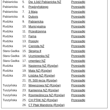
Pabianicka
5.
Dw. Łódź Pabianicka NŻ
Przesiadki
Pabianicka
6.
Prądzyńskiego
Przesiadki
Pabianicka
7.
3 Maja
Przesiadki
Pabianicka
8.
Dubois
Przesiadki
Rudzka
9.
Pabianicka
Przesiadki
Rudzka
10.
Municypalna
Przesiadki
Rudzka
11.
Przestrzenna
Przesiadki
Rudzka
12.
Farna
Przesiadki
Rudzka
13.
Popioły
Przesiadki
Rudzka
14.
Cienista NŻ
Przesiadki
Stara Gadka
15.
Skrajna #
Przesiadki
Stara Gadka
16.
Uczniowska NŻ
Przesiadki
Stara Gadka
17.
cmentarz NŻ
Przesiadki
Rudzka
18.
Nasienna NŻ (Rzgów)
Przesiadki
Rudzka
19.
Mała NŻ (Rzgów)
Przesiadki
Rudzka
20.
Łódzka NŻ (Rzgów)
Przesiadki
21.
Pl. 500-lecia (Rzgów)
Przesiadki
Tuszyńska
22.
Wąwozowa NŻ (Rzgów)
Przesiadki
Tuszyńska
23.
Kamienna NŻ (Rzgów)
Przesiadki
Tuszyńska
24.
Rzemieślnicza NŻ (Rzgów)
Przesiadki
Tuszyńska
25.
CH PTAK NŻ (Rzgów)
Przesiadki
26.
CT Ptak Mandoria (Rzgów)