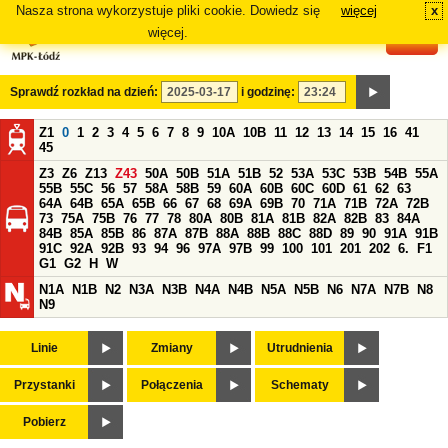
Nasza strona wykorzystuje pliki cookie. Dowiedz się
więcej
x
#
więcej.
Sprawdź rozkład na dzień:
i godzinę:
Z1
0
1
2
3
4
5
6
7
8
9
10A
10B
11
12
13
14
15
16
41
45
Z3
Z6
Z13
Z43
50A
50B
51A
51B
52
53A
53C
53B
54B
55A
55B
55C
56
57
58A
58B
59
60A
60B
60C
60D
61
62
63
64A
64B
65A
65B
66
67
68
69A
69B
70
71A
71B
72A
72B
73
75A
75B
76
77
78
80A
80B
81A
81B
82A
82B
83
84A
84B
85A
85B
86
87A
87B
88A
88B
88C
88D
89
90
91A
91B
91C
92A
92B
93
94
96
97A
97B
99
100
101
201
202
6.
F1
G1
G2
H
W
N1A
N1B
N2
N3A
N3B
N4A
N4B
N5A
N5B
N6
N7A
N7B
N8
N9
Linie
Zmiany
Utrudnienia
Przystanki
Połączenia
Schematy
Pobierz