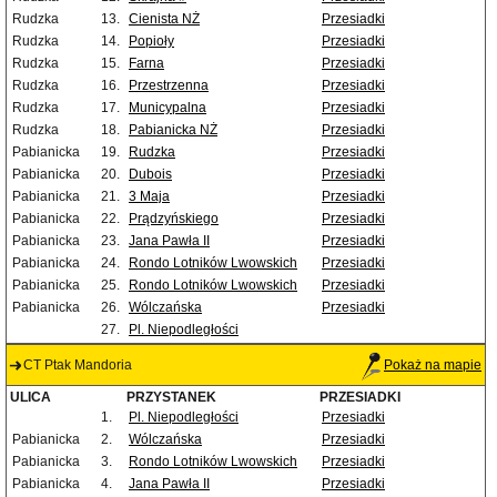
Rudzka
13.
Cienista NŻ
Przesiadki
Rudzka
14.
Popioły
Przesiadki
Rudzka
15.
Farna
Przesiadki
Rudzka
16.
Przestrzenna
Przesiadki
Rudzka
17.
Municypalna
Przesiadki
Rudzka
18.
Pabianicka NŻ
Przesiadki
Pabianicka
19.
Rudzka
Przesiadki
Pabianicka
20.
Dubois
Przesiadki
Pabianicka
21.
3 Maja
Przesiadki
Pabianicka
22.
Prądzyńskiego
Przesiadki
Pabianicka
23.
Jana Pawła II
Przesiadki
Pabianicka
24.
Rondo Lotników Lwowskich
Przesiadki
Pabianicka
25.
Rondo Lotników Lwowskich
Przesiadki
Pabianicka
26.
Wólczańska
Przesiadki
27.
Pl. Niepodległości
CT Ptak Mandoria
Pokaż na mapie
ULICA
PRZYSTANEK
PRZESIADKI
1.
Pl. Niepodległości
Przesiadki
Pabianicka
2.
Wólczańska
Przesiadki
Pabianicka
3.
Rondo Lotników Lwowskich
Przesiadki
Pabianicka
4.
Jana Pawła II
Przesiadki