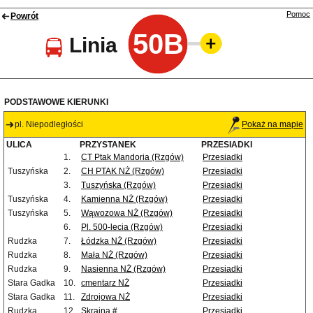
Pomoc
Powrót
50B
Linia
PODSTAWOWE KIERUNKI
pl. Niepodległości
Pokaż na mapie
ULICA
PRZYSTANEK
PRZESIADKI
1.
CT Ptak Mandoria (Rzgów)
Przesiadki
Tuszyńska
2.
CH PTAK NŻ (Rzgów)
Przesiadki
3.
Tuszyńska (Rzgów)
Przesiadki
Tuszyńska
4.
Kamienna NŻ (Rzgów)
Przesiadki
Tuszyńska
5.
Wąwozowa NŻ (Rzgów)
Przesiadki
6.
Pl. 500-lecia (Rzgów)
Przesiadki
Rudzka
7.
Łódzka NŻ (Rzgów)
Przesiadki
Rudzka
8.
Mała NŻ (Rzgów)
Przesiadki
Rudzka
9.
Nasienna NŻ (Rzgów)
Przesiadki
Stara Gadka
10.
cmentarz NŻ
Przesiadki
Stara Gadka
11.
Zdrojowa NŻ
Przesiadki
Rudzka
12.
Skrajna #
Przesiadki